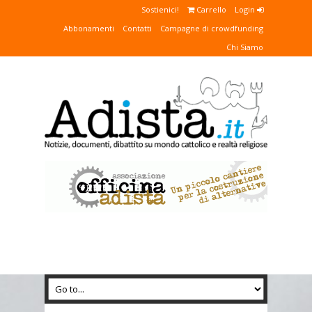
Sostienici!
Carrello
Login
Abbonamenti
Contatti
Campagne di crowdfunding
Chi Siamo