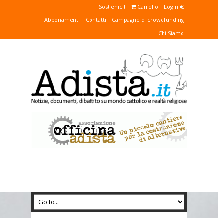
Sostienici!
Carrello
Login
Abbonamenti
Contatti
Campagne di crowdfunding
Chi Siamo