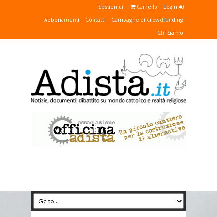
Sostienici!
Carrello
Login
Abbonamenti
Contatti
Campagne di crowdfunding
Chi Siamo