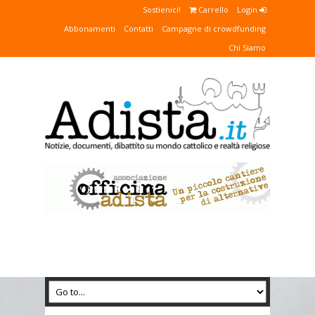
Sostienici!
Carrello
Login
Abbonamenti
Contatti
Campagne di crowdfunding
Chi Siamo