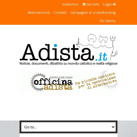
Sostienici!
Carrello
Login
Abbonamenti
Contatti
Campagne di crowdfunding
Chi Siamo