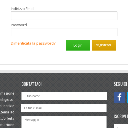
Indirizzo Email
Password
Dimenticata la password?
Registrati
CONTATTACI
SEGUICI
mazione
eligioso.
i notizie
lterna ad
ISCRIVI
l'offerta
ormazione