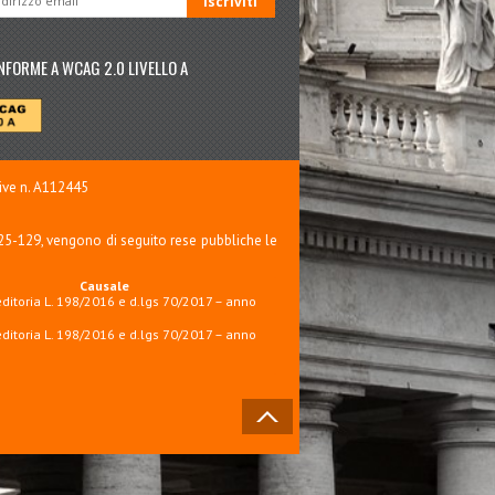
NFORME A WCAG 2.0 LIVELLO A
tive n. A112445
125-129, vengono di seguito rese pubbliche le
Causale
editoria L. 198/2016 e d.lgs 70/2017 – anno
editoria L. 198/2016 e d.lgs 70/2017 – anno