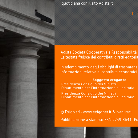
quotidiana con il sito Adista.it.
leg
Adista Società Cooperativa a Responsabilità Li
La testata fruisce dei contributi diretti edito
In adempimento degli obblighi di trasparenza
informazioni relative ai contributi economici
Soggetto erogante
Presidenza Consiglio dei Ministri
Dipartimento per l'informazione e l'editoria
Presidenza Consiglio dei Ministri
Dipartimento per l'informazione e l'editoria
© Exigo srl -
www.exigonet.it
&
Ivan Iraci
Pubblicazione a stampa: ISSN 2239-8643 - P