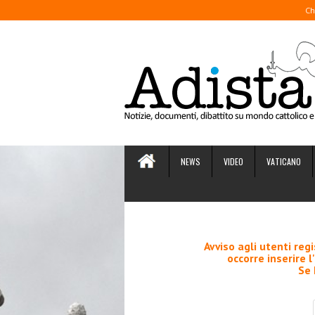
Ch
NEWS
VIDEO
VATICANO
Avviso agli utenti reg
occorre inserire l
Se 