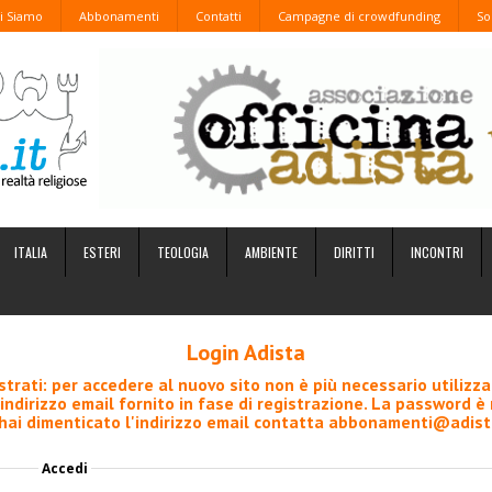
i Siamo
Abbonamenti
Contatti
Campagne di crowdfunding
So
ITALIA
ESTERI
TEOLOGIA
AMBIENTE
DIRITTI
INCONTRI
Login Adista
istrati: per accedere al nuovo sito non è più necessario utilizza
'indirizzo email fornito in fase di registrazione. La password è
hai dimenticato l'indirizzo email contatta
abbonamenti@adista
Accedi