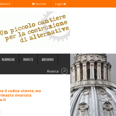
stienici!
Carrello
Login
RUBRICHE
RIVISTE
ARCHIVIO
Ricerca
re il codice utente, ma
 rimasta invariata.
.it