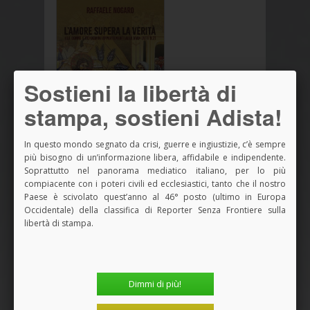
Sostieni la libertà di
stampa, sostieni Adista!
In questo mondo segnato da crisi, guerre e ingiustizie, c’è sempre
più bisogno di un’informazione libera, affidabile e indipendente.
Soprattutto nel panorama mediatico italiano, per lo più
Vedi tutti i Libri
compiacente con i poteri civili ed ecclesiastici, tanto che il nostro
Paese è scivolato quest’anno al 46° posto (ultimo in Europa
Occidentale) della classifica di Reporter Senza Frontiere sulla
SPAZIO PUBBLICITARIO
libertà di stampa.
Dimmi di più!