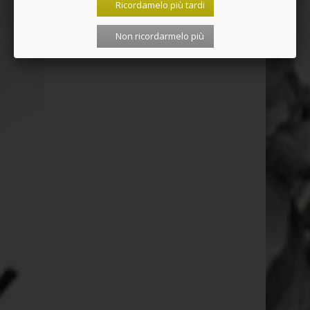
Ricordamelo più tardi
Non ricordarmelo più