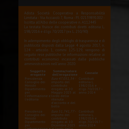
Adista Società Cooperativa a Responsabilità
Limitata - Via Acciaioli 7, Roma - P.I. 02139891002 -
Iscritta all'Albo delle cooperative n. A112445
La testata fruisce dei contributi diretti editoria L.
198/2016 e d.lgs 70/2017 (ex L. 250/90)
In adempimento degli obblighi di trasparenza e di
pubblicità disposti dalla Legge 4 agosto 2017, n.
124 - articolo 1, commi 125-129, vengono di
seguito rese pubbliche le informazioni relative ai
contributi economici incassati dalle pubbliche
amministrazioni nell'anno 2020:
Soggetto
Somma/valore
Causale
erogante
dell'erogazione
Presidenza
Euro 47.051,34
-
Contributi
Consiglio dei
importo del
editoria L.
Ministri
contributo
198/2016 e
Dipartimento
erogato al 20
d.lgs 70/2017 –
per
Maggio 2025 al
anno 2024
l'informazione e
lordo della
l'editoria
ritenuta
d'acconto e del
bollo
Presidenza
Euro 51.741,77
-
Contributi
Consiglio dei
importo del
editoria L.
Ministri
contributo
198/2016 e
Dipartimento
erogato al 10
d.lgs 70/2017 –
per
Dicembre 2025
anno 2024
l'informazione e
al lordo della