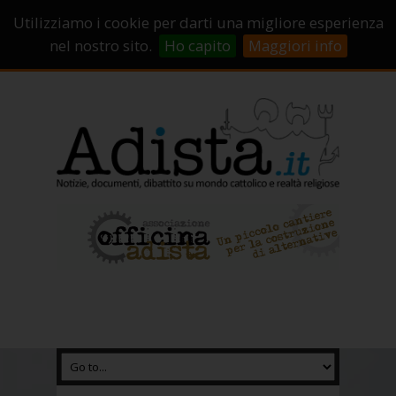
Sostienici!
Carrello
Login
Utilizziamo i cookie per darti una migliore esperienza
Abbonamenti
Contatti
Campagne di crowdfunding
nel nostro sito.
Ho capito
Maggiori info
Chi Siamo