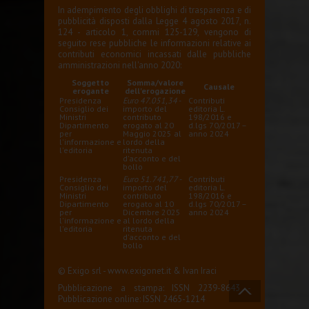
In adempimento degli obblighi di trasparenza e di
pubblicità disposti dalla Legge 4 agosto 2017, n.
124 - articolo 1, commi 125-129, vengono di
seguito rese pubbliche le informazioni relative ai
contributi economici incassati dalle pubbliche
amministrazioni nell'anno 2020:
Soggetto
Somma/valore
Causale
erogante
dell'erogazione
Presidenza
Euro 47.051,34
-
Contributi
Consiglio dei
importo del
editoria L.
Ministri
contributo
198/2016 e
Dipartimento
erogato al 20
d.lgs 70/2017 –
per
Maggio 2025 al
anno 2024
l'informazione e
lordo della
l'editoria
ritenuta
d'acconto e del
bollo
Presidenza
Euro 51.741,77
-
Contributi
Consiglio dei
importo del
editoria L.
Ministri
contributo
198/2016 e
Dipartimento
erogato al 10
d.lgs 70/2017 –
per
Dicembre 2025
anno 2024
l'informazione e
al lordo della
l'editoria
ritenuta
d'acconto e del
bollo
© Exigo srl -
www.exigonet.it
&
Ivan Iraci
Pubblicazione a stampa: ISSN 2239-8643 -
Pubblicazione online: ISSN 2465-1214