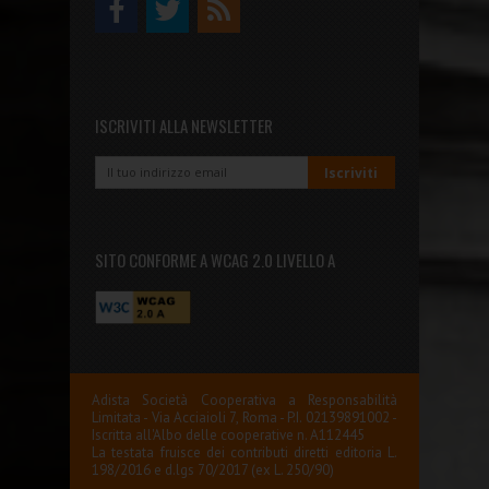
ISCRIVITI ALLA NEWSLETTER
SITO CONFORME A WCAG 2.0 LIVELLO A
Adista Società Cooperativa a Responsabilità
Limitata - Via Acciaioli 7, Roma - P.I. 02139891002 -
Iscritta all'Albo delle cooperative n. A112445
La testata fruisce dei contributi diretti editoria L.
198/2016 e d.lgs 70/2017 (ex L. 250/90)