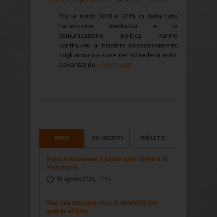
Tra le estati 2018 e 2019, in Italia tutta
l’attenzione mediatica e la
comunicazione politica hanno
continuato a insistere ossessivamente
sugli arrivi via mare dei richiedenti asilo,
paventando...
(continua)
NEWS
PIÙ RECENTI
PIÙ LETTI
Ancora in sospeso il ponte sullo Stretto di
Messina: vi...
10 Agosto 2026, 15:51
Sae: una sessione ricca di diversità che
guarda al futu...