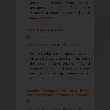
ancora, il “distanziamento sociale”,
un’espressione tanto infelice, nelle
misura in cui mette in questione il senso
stes...
(continua)
L’ora di alzare la testa
20-11-2019
Adista Documenti
n° 41 del 30-11-2019
Per l'introduzione a questo articolo,
clicca qui Ci sono epoche, nella storia
dei popoli e delle culture, in cui si
scoprono principi di civiltà che valgono
per sempre, in ogni tempo e a...
(continua)
Dossier Immigrazione 2019 IDOS.
Conoscere i numeri smonta la paura
14-11-2019
Adista Segni Nuovi
n° 40 del 23-11-2019