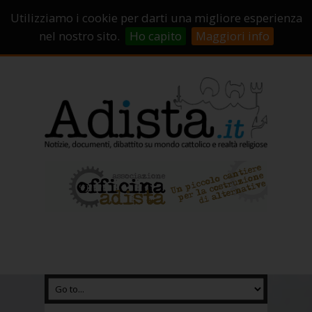
Sostienici!
Carrello
Login
Utilizziamo i cookie per darti una migliore esperienza
Abbonamenti
Contatti
Campagne di crowdfunding
nel nostro sito.
Ho capito
Maggiori info
Chi Siamo