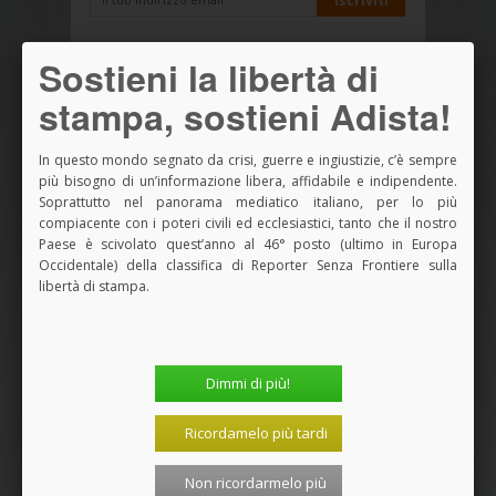
Sostieni la libertà di
NOVITÀ ADISTA LIBRI
stampa, sostieni Adista!
In questo mondo segnato da crisi, guerre e ingiustizie, c’è sempre
più bisogno di un’informazione libera, affidabile e indipendente.
Soprattutto nel panorama mediatico italiano, per lo più
compiacente con i poteri civili ed ecclesiastici, tanto che il nostro
Paese è scivolato quest’anno al 46° posto (ultimo in Europa
Occidentale) della classifica di Reporter Senza Frontiere sulla
libertà di stampa.
Dimmi di più!
Ricordamelo più tardi
Non ricordarmelo più