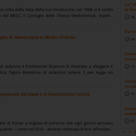
La TdL
ma volta dalla data della sua fondazione, nel 1968, si è svolta
la Teo
 del MECC, il Consiglio delle Chiese Mediorientali, ospite...
08 
Per il
aglio di democrazia in Medio Oriente
04 
Sessi
non s
o autunno il Parlamento libanese è chiamato a eleggere il
03 
ca, figura detentrice di autentico potere. È per legge un
Sessio
secol
a proposta dal papa e le deportazioni turche
02 
Sessio
ecume
01 
re di fronte a migliaia di persone che ogni giorno arrivano
uando – come nel 2013 – diverse centinaia di loro affondan...
<<
<