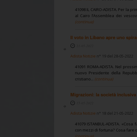
41098 IL CAIRO-ADISTA. Per la pri
al Cairo l’Assemblea dei vescovi
(continua)
Il voto in Libano apre uno spir
21-05-2022
Adista Notizie
n° 19 del 28-05-2022
41091 ROMA-ADISTA. Nel prossim
nuovo Presidente della Repubbli
cristiano...
(continua)
Migrazioni: la società inclusiv
15-05-2022
Adista Notizie
n° 18 del 21-05-2022
41079 ISTANBUL-ADISTA. «Cosa fa
con mezzi di fortuna? Cosa fare q
(continua)