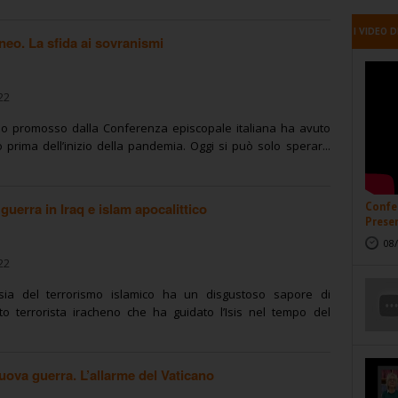
I VIDEO D
neo. La sfida ai sovranismi
22
neo promosso dalla Conferenza episcopale italiana ha avuto
 prima dell’inizio della pandemia. Oggi si può solo sperar...
guerra in Iraq e islam apocalittico
Confer
Presen
08/
22
sia del terrorismo islamico ha un disgustoso sapore di
oto terrorista iracheno che ha guidato l’Isis nel tempo del
uova guerra. L’allarme del Vaticano