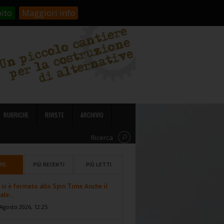
stienici!
Carrello
Login
ito
Maggiori info
RUBRICHE
RIVISTE
ARCHIVIO
Ricerca
WS
PIÙ RECENTI
PIÙ LETTI
 si è fermato allo Spin Time. Anche il
ale...
Agosto 2026, 12:25