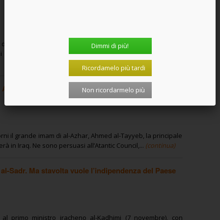
i Giulio Regeni non può che richiamare l’attenzione delle
Dimmi di più!
i quella italiana, ma con ogni probabilità richiamer&agrav...
Ricordamelo più tardi
e Al-Sistani: nasce l’ecumenismo islamico?
Non ricordarmelo più
ni il grande imam di al-Azhar, Ahmed al-Tayyeb, la principale
rà in Iraq. Ne sono persuasi all’Atantic Council,...
(continua)
a al-Sadr. Ma stavolta vuole l’indipendenza del Paese
 al primo ministro iracheno al-Kadhimi (7 novembre), con