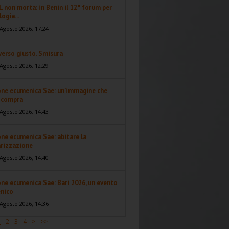
 non morta: in Benin il 12° forum per
logia...
Agosto 2026, 17:24
 verso giusto. Smisura
Agosto 2026, 12:29
one ecumenica Sae: un’immagine che
i compra
Agosto 2026, 14:43
ne ecumenica Sae: abitare la
arizzazione
Agosto 2026, 14:40
ne ecumenica Sae: Bari 2026, un evento
nico
Agosto 2026, 14:36
1
2
3
4
>
>>