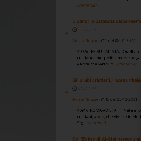
(continua)
Libano: la parabola discendente
30-12-2021
Adista Notizie
n° 1 del 08-01-2022
40926 BEIRUT-ADISTA. Quella d
cristianesimo politicamente orga
valore che l&rsquo...
(continua)
Gli arabi cristiani, risorsa vita
17-12-2021
Adista Notizie
n° 45 del 25-12-2021
40916 ROMA-ADISTA. Il Natale p
cristiani, pochi, che vivono in M
Sig...
(continua)
Se l’Egitto di Al-Sisi perseguita