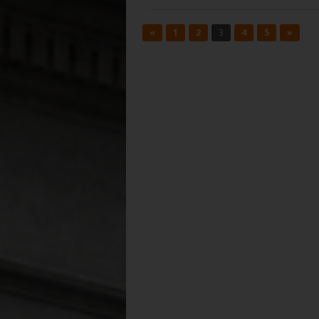
«
1
2
3
4
5
»