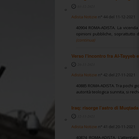
03-12-2021
Adista Notizie
n° 44 del 11-12-2021
40904 ROMA-ADISTA. La vicenda d
opinioni pubbliche, soprattutto d
(continua)
Verso l’incontro fra Al-Tayyeb 
20-11-2021
Adista Notizie
n° 42 del 27-11-2021
40885 ROMA-ADISTA. Tra pochi gior
autorità teologica sunnita, si reche
Iraq: risorge l’astro di Muqtad
12-11-2021
Adista Notizie
n° 41 del 20-11-2021
40874 ROMA-ADISTA. L’attentato