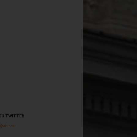
 SU TWITTER
 @adistait