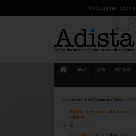
Ch
Utilizziamo i cookie
NEWS
VIDEO
VATICANO
Articoli redatti da: Riccardo Cristiano
(61 r
Egitto: nessuna cittadinanza
regime
29-05-2022
Adista Notizie
n° 20 del 04-06-2022