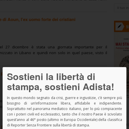
 di Aoun, l’ex uomo forte dei cristiani
N
el 27 dicembre è stata una giornata importante per il
nizzato in Libano e quindi non solo in quel paese, visto il
Sostieni la libertà di
le per i popoli del Medio Oriente (non per i regimi)
stampa, sostieni Adista!
In questo mondo segnato da crisi, guerre e ingiustizie, c’è sempre più
orta giustamente un po’ d’attenzione sulla situazione dei
bisogno di un’informazione libera, affidabile e indipendente.
edio Oriente e la recente inaugurazione della cattedrale Nostra
Soprattutto nel panorama mediatico italiano, per lo più compiacente
con i poteri civili ed ecclesiastici, tanto che il nostro Paese è scivolato
quest’anno al 46° posto (ultimo in Europa Occidentale) della classifica
SPAZIO 
di Reporter Senza Frontiere sulla libertà di stampa.
 l’Islam illuminato