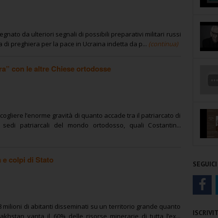
ato da ulteriori segnali di possibili preparativi militari russi
ta di preghiera per la pace in Ucraina indetta da p...
(continua)
rra” con le altre Chiese ortodosse
ogliere l’enorme gravità di quanto accade tra il patriarcato di
sedi patriarcali del mondo ortodosso, quali Costantin...
 e colpi di Stato
SEGUICI
milioni di abitanti disseminati su un territorio grande quanto
ISCRIV
zakhstan vanta il 60% delle risorse minerarie di tutta l’ex...