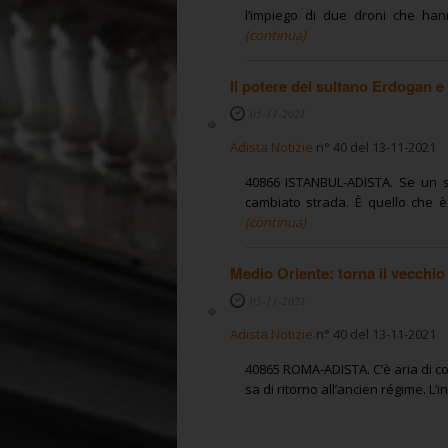
l’impiego di due droni che hanno
(continua)
Il potere del sultano Erdogan e 
05-11-2021
Adista Notizie
n° 40 del 13-11-2021
40866 ISTANBUL-ADISTA. Se un s
cambiato strada. È quello che è
(continua)
Medio Oriente: torna il vecchio 
05-11-2021
Adista Notizie
n° 40 del 13-11-2021
40865 ROMA-ADISTA. C’è aria di c
sa di ritorno all’ancien régime. L’