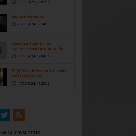
01/02/2025, 20:07:36
Gustavo Gutiérrez
25/10/2024, 12:34:11
Abusi spirituali: la mia
esperienza nei focolarini - Re...
21/10/2024, 12:04:06
15(9/2024 - Intervento di padre
Raffaele Nogaro
17/09/2024, 19:26:09
ITI ALLA NEWSLETTER