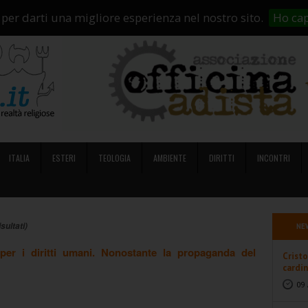
i Siamo
Abbonamenti
Contatti
Campagne di crowdfunding
So
 per darti una migliore esperienza nel nostro sito.
Ho cap
ITALIA
ESTERI
TEOLOGIA
AMBIENTE
DIRITTI
INCONTRI
isultati)
NE
 per i diritti umani. Nonostante la propaganda del
Cristo
cardin
09 