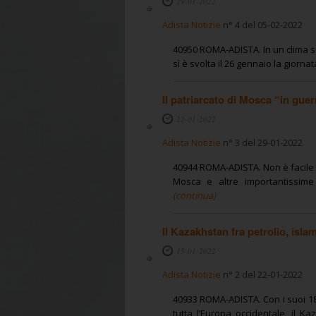
29-01-2022
Adista Notizie
n° 4 del 05-02-2022
40950 ROMA-ADISTA. In un clima segn
sì è svolta il 26 gennaio la giorna
Il patriarcato di Mosca “in gue
22-01-2022
Adista Notizie
n° 3 del 29-01-2022
40944 ROMA-ADISTA. Non è facile c
Mosca e altre importantissime 
(continua)
Il Kazakhstan fra petrolio, islam
15-01-2022
Adista Notizie
n° 2 del 22-01-2022
40933 ROMA-ADISTA. Con i suoi 18 
tutta l’Europa occidentale, il Ka