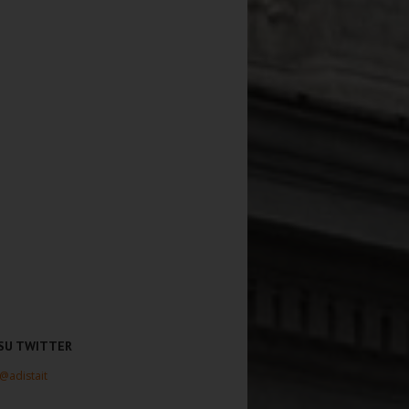
 SU TWITTER
 @adistait