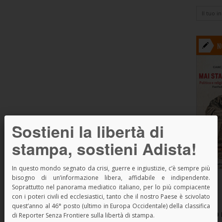
N
Sostieni la libertà di
stampa, sostieni Adista!
In questo mondo segnato da crisi, guerre e ingiustizie, c’è sempre più
bisogno di un’informazione libera, affidabile e indipendente.
Soprattutto nel panorama mediatico italiano, per lo più compiacente
con i poteri civili ed ecclesiastici, tanto che il nostro Paese è scivolato
quest’anno al 46° posto (ultimo in Europa Occidentale) della classifica
SPAZIO 
di Reporter Senza Frontiere sulla libertà di stampa.