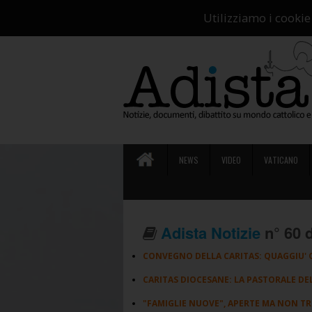
Ch
Utilizziamo i cookie
NEWS
VIDEO
VATICANO
Adista Notizie
n° 60 d
CONVEGNO DELLA CARITAS: QUAGGIU' 
CARITAS DIOCESANE: LA PASTORALE DEL
"FAMIGLIE NUOVE", APERTE MA NON T