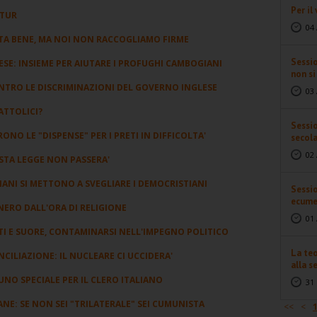
Per il
ATUR
04 
 STA BENE, MA NOI NON RACCOGLIAMO FIRME
Sessi
ESE: INSIEME PER AIUTARE I PROFUGHI CAMBOGIANI
non s
NTRO LE DISCRIMINAZIONI DEL GOVERNO INGLESE
03 
ATTOLICI?
Sessio
RONO LE "DISPENSE" PER I PRETI IN DIFFICOLTA'
secol
02 
STA LEGGE NON PASSERA'
IANI SI METTONO A SVEGLIARE I DEMOCRISTIANI
Sessio
ecume
NERO DALL'ORA DI RELIGIONE
01 
TI E SUORE, CONTAMINARSI NELL'IMPEGNO POLITICO
La teo
ILIAZIONE: IL NUCLEARE CI UCCIDERA'
alla se
UNO SPECIALE PER IL CLERO ITALIANO
31 
NE: SE NON SEI "TRILATERALE" SEI CUMUNISTA
<<
<