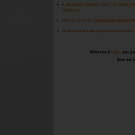
P. ARNALDO SPADACCINO: "SCONTRI E 
CRESCITA"
FEDE E LOTTE DI LIBERAZIONE MOBILI
Se la lettera a Bettazzi arrivasse fino
Effettua il
login
per po
Non sei 