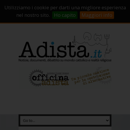
Sostienici!
Carrello
Login
Utilizziamo i cookie per darti una migliore esperienza
Abbonamenti
Contatti
Campagne di crowdfunding
nel nostro sito.
Ho capito
Maggiori info
Chi Siamo