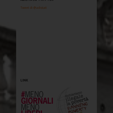
Tweet di @adistait
LINK