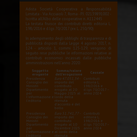
Adista Società Cooperativa a Responsabilità
Limitata - Via Acciaioli 7, Roma - P.I. 02139891002 -
Iscritta all'Albo delle cooperative n. A112445
La testata fruisce dei contributi diretti editoria L.
198/2016 e d.lgs 70/2017 (ex L. 250/90)
In adempimento degli obblighi di trasparenza e di
pubblicità disposti dalla Legge 4 agosto 2017, n.
124 - articolo 1, commi 125-129, vengono di
seguito rese pubbliche le informazioni relative ai
contributi economici incassati dalle pubbliche
amministrazioni nell'anno 2020:
Soggetto
Somma/valore
Causale
erogante
dell'erogazione
Presidenza
Euro 47.051,34
-
Contributi
Consiglio dei
importo del
editoria L.
Ministri
contributo
198/2016 e
Dipartimento
erogato al 20
d.lgs 70/2017 –
per
Maggio 2025 al
anno 2024
l'informazione e
lordo della
l'editoria
ritenuta
d'acconto e del
bollo
Presidenza
Euro 51.741,77
-
Contributi
Consiglio dei
importo del
editoria L.
Ministri
contributo
198/2016 e
Dipartimento
erogato al 10
d.lgs 70/2017 –
per
Dicembre 2025
anno 2024
l'informazione e
al lordo della
l'editoria
ritenuta