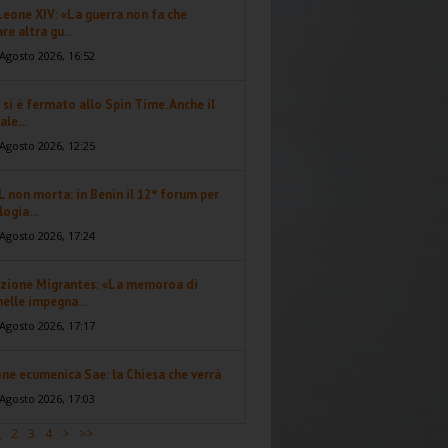
eone XIV: «La guerra non fa che
re altra gu...
Agosto 2026, 16:52
 si è fermato allo Spin Time. Anche il
ale...
Agosto 2026, 12:25
 non morta: in Benin il 12° forum per
logia...
Agosto 2026, 17:24
zione Migrantes: «La memoroa di
elle impegna...
Agosto 2026, 17:17
ne ecumenica Sae: la Chiesa che verrà
Agosto 2026, 17:03
1
2
3
4
>
>>