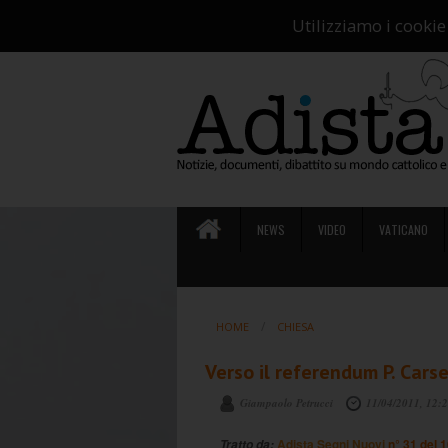
Ch
Utilizziamo i cookie
NEWS
VIDEO
VATICANO
HOME
CHIESA
Verso il referendum P. Carset
Giampaolo Petrucci
11/04/2011, 12:
Adista Segni Nuovi
n° 31 del 
Tratto da: