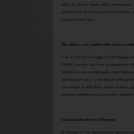
studi di settore, basate sulle informazioni
gestione dell’Ato 4 Toscana-Alto Valdarno, af
Girgenti Acque Spa.
Ma, allora, cosa cambierebbe con la sconfi
L’art. 15 del decreto legge 135/09 (meglio no
133/08, prevede una forte accelerazione nella
pubblici locali, considerando come ordinario
pubblico-privato; e la decadenza delle gest
non cedano il 40% delle azioni in mano agli
sconfitti verrebbe sancita la totale e definiti
Cosa accade nel resto d’Europa?
In Europa c’è un ripensamento generale sul