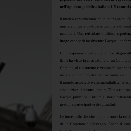
nell’opinione pubblica italiana? E come si 
Il nucleo fondamentale della battaglia sull
una rete formata da diverse centinaia di comi
nazionali. Una reticolare e diffusa esperienz
luogo capace di far divenire l’acqua una fort
Con l’esperienza referendaria, il sostegno al
firme ha visto la costruzione di un Comitat
Comune, al cui interno è venuta delineandosi
raccoglie il mondo del cattolicesimo sociale,
il mondo associativo altermondialista, le esp
associazioni dei consumatori. Oltre a centina
l’acqua pubblica. Culture e storie differen
gestione partecipativa dei cittadini.
Le forze politiche che hanno a cuore la tute
di un Comitato di Sostegno. Anche il loro 