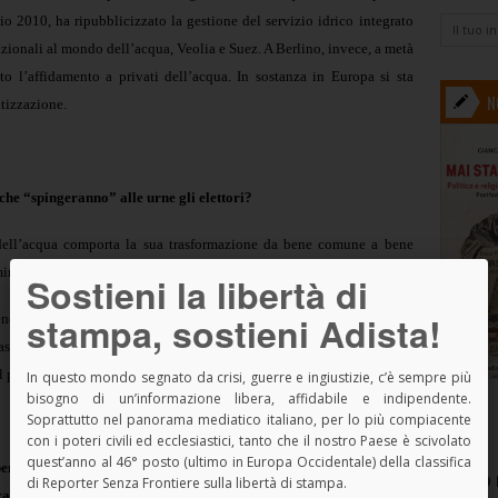
io 2010, ha ripubblicizzato la gestione del servizio idrico integrato
ionali al mondo dell’acqua, Veolia e Suez. A Berlino, invece, a metà
o l’affidamento a privati dell’acqua. In sostanza in Europa si sta
N
atizzazione.
che “spingeranno” alle urne gli elettori?
 dell’acqua comporta la sua trasformazione da bene comune a bene
ni di redditività.
Sostieni la libertà di
stampa, sostieni Adista!
ne essenziale che appartiene a tutti. Nessuno può appropriarsene, né
 passato hanno invece deciso di consegnarla ai privati e alle grandi
el pericolo e lo dimostreranno votando 2 sì il 12 e 13 giugno.
In questo mondo segnato da crisi, guerre e ingiustizie, c’è sempre più
bisogno di un’informazione libera, affidabile e indipendente.
Soprattutto nel panorama mediatico italiano, per lo più compiacente
con i poteri civili ed ecclesiastici, tanto che il nostro Paese è scivolato
quest’anno al 46° posto (ultimo in Europa Occidentale) della classifica
ene comune rappresenta forse la più importante mobilitazione
SPAZIO 
di Reporter Senza Frontiere sulla libertà di stampa.
icana. Cosa sta cambiando – anche grazie a questa battaglia –