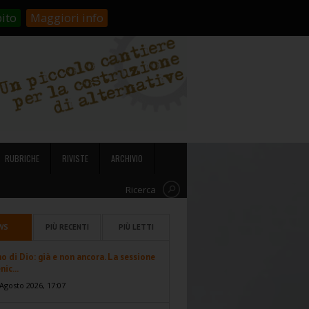
stienici!
Carrello
Login
ito
Maggiori info
RUBRICHE
RIVISTE
ARCHIVIO
Ricerca
WS
PIÙ RECENTI
PIÙ LETTI
no di Dio: già e non ancora. La sessione
ic...
Agosto 2026, 17:07