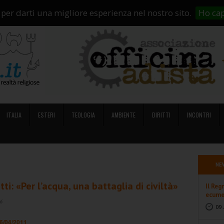
i Siamo
Abbonamenti
Contatti
Campagne di crowdfunding
So
 per darti una migliore esperienza nel nostro sito.
Ho cap
ITALIA
ESTERI
TEOLOGIA
AMBIENTE
DIRITTI
INCONTRI
NE
ti: «Per l’acqua, una battaglia di civiltà»
Il Reg
ecumen
26
09 
16/04/2011