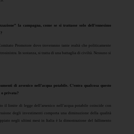
co.
izzazione” la campagna, come se si trattasse solo dell’ennesimo
o?
Comitato Promotore dove troveranno tante realtà che politicamente
rosinistra. In sostanza, si tratta di una battaglia di civiltà. Nessuno si
aumenti di arsenico nell’acqua potabile. C’entra qualcosa questo
a o privata?
 il limite di legge dell’arsenico nell’acqua potabile coincide con
 flessione degli investimenti comporta una diminuzione della qualità
oppiato negli ultimi mesi in Italia è la dimostrazione del fallimento