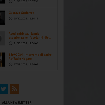
01/02/2025, 20:07:36
Gustavo Gutiérrez
25/10/2024, 12:34:11
Abusi spirituali: la mia
esperienza nei focolarini - Re...
21/10/2024, 12:04:06
15(9/2024 - Intervento di padre
Raffaele Nogaro
17/09/2024, 19:26:09
ITI ALLA NEWSLETTER