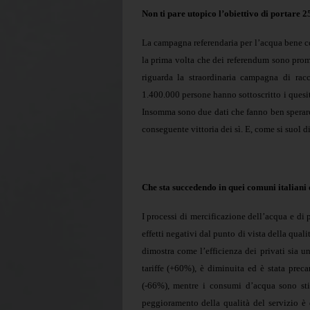
Non ti pare utopico l’obiettivo di portare 25
La campagna referendaria per l’acqua bene co
la prima volta che dei referendum sono promos
riguarda la straordinaria campagna di racc
1.400.000 persone hanno sottoscritto i quesit
Insomma sono due dati che fanno ben sperare
conseguente vittoria dei sì. E, come si suol d
Che sta succedendo in quei comuni italiani 
I processi di mercificazione dell’acqua e di
effetti negativi dal punto di vista della quali
dimostra come l’efficienza dei privati sia un
tariffe (+60%), è diminuita ed è stata preca
(-66%), mentre i consumi d’acqua sono sti
peggioramento della qualità del servizio è d