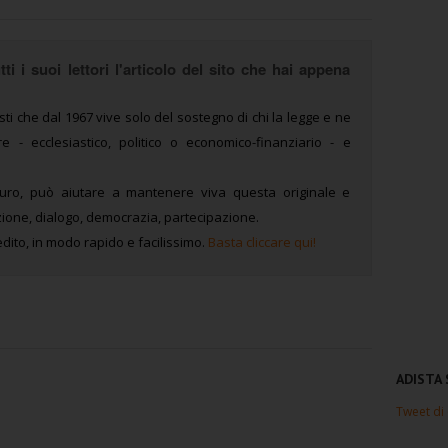
ti i suoi lettori l'articolo del sito che hai appena
sti che dal 1967 vive solo del sostegno di chi la legge e ne
 - ecclesiastico, politico o economico-finanziario - e
uro, può aiutare a mantenere viva questa originale e
ione, dialogo, democrazia, partecipazione.
dito, in modo rapido e facilissimo.
Basta cliccare qui!
ADISTA
Tweet di