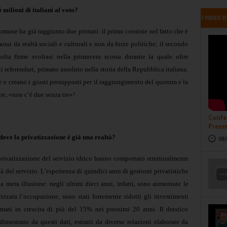
 milioni di italiani al voto?
I VIDEO D
mune ha già raggiunto due primati: il primo consiste nel fatto che è
si da realtà sociali e culturali e non da forze politiche; il secondo
olta firme svoltasi nella primavera scorsa durante la quale oltre
i referendari, primato assoluto nella storia della Repubblica italiana.
 e creano i giusti presupposti per il raggiungimento del quorum e la
ire, «non c’è due senza tre»!
Confer
Presen
dove la privatizzazione è già una realtà?
08/
 privatizzazione del servizio idrico hanno comportato strutturalmente
tà del servizio. L’esperienza di quindici anni di gestioni privatistiche
a mera illusione: negli ultimi dieci anni, infatti, sono aumentate le
rizzata l’occupazione, sono stati fortemente ridotti gli investimenti
mati in crescita di più del 15% nei prossimi 20 anni. Il drastico
imostrato da questi dati, estratti da diverse relazioni elaborate da