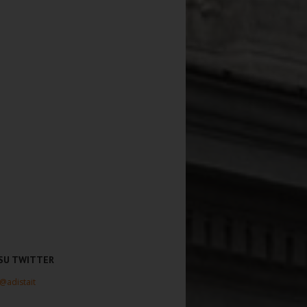
 SU TWITTER
 @adistait