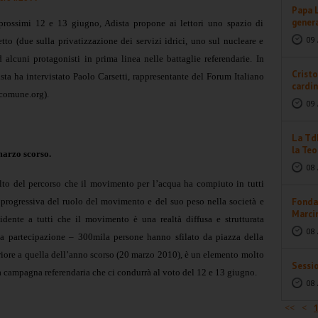
Papa L
genera
 prossimi 12 e 13 giugno, Adista propone ai lettori uno spazio di
09 
to (due sulla privatizzazione dei servizi idrici, uno sul nucleare e
alcuni protagonisti in prima linea nelle battaglie referendarie. In
Cristo
sta ha intervistato Paolo Carsetti, rappresentante del Forum Italiano
cardin
comune.org).
09 
La TdL
la Teo
marzo scorso.
08 
lto del percorso che il movimento per l’acqua ha compiuto in tutti
a progressiva del ruolo del movimento e del suo peso nella società e
Fonda
Marcin
evidente a tutti che il movimento è una realtà diffusa e strutturata
08 
 La partecipazione – 300mila persone hanno sfilato da piazza della
iore a quella dell’anno scorso (20 marzo 2010), è un elemento molto
Sessio
a campagna referendaria che ci condurrà al voto del 12 e 13 giugno.
08 
<<
<