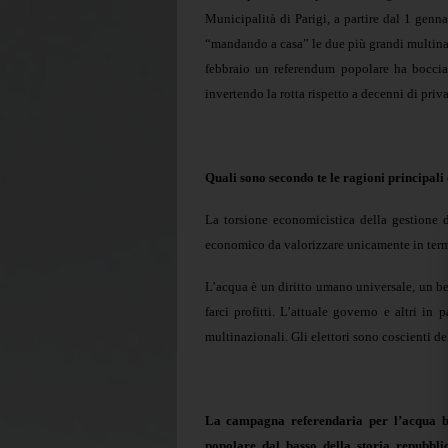
Municipalità di Parigi, a partire dal 1 genna
“mandando a casa” le due più grandi multinaz
febbraio un referendum popolare ha bocciat
invertendo la rotta rispetto a decenni di priv
Quali sono secondo te le ragioni principali 
La torsione economicistica della gestione
economico da valorizzare unicamente in termi
L’acqua è un diritto umano universale, un be
farci profitti. L’attuale governo e altri in
multinazionali. Gli elettori sono coscienti d
La campagna referendaria per l’acqua b
popolare dal basso della storia repubbl