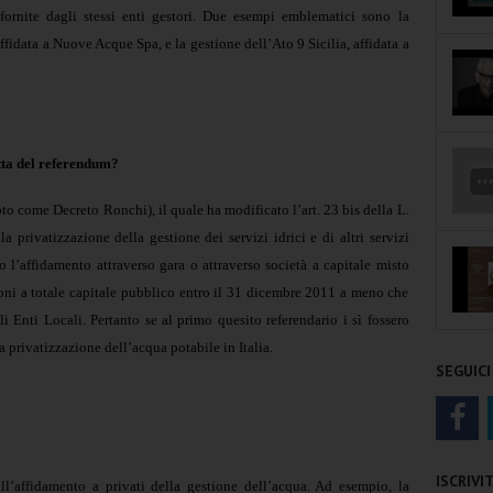
 fornite dagli stessi enti gestori. Due esempi emblematici sono la
fidata a Nuove Acque Spa, e la gestione dell’Ato 9 Sicilia, affidata a
tta del referendum?
to come Decreto Ronchi), il quale ha modificato l’art. 23 bis della L.
 privatizzazione della gestione dei servizi idrici e di altri servizi
 l’affidamento attraverso gara o attraverso società a capitale misto
ioni a totale capitale pubblico entro il 31 dicembre 2011 a meno che
 Enti Locali. Pertanto se al primo quesito referendario i sì fossero
va privatizzazione dell’acqua potabile in Italia.
SEGUICI
ISCRIV
l’affidamento a privati della gestione dell’acqua. Ad esempio, la