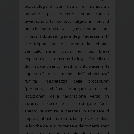
ecclesiologiche per usare e manipolare
persone (quasi sempre donne) che si
avvicinano a tali contesti religiosi in nome di
una chiamata spirituale. Queste donne sono
limpide, fiduciose, ignare degli “adescamenti”
che troppo spesso - oramai lo abbiamo
verificato nella nostra non più breve
esperienza - si compiono. La logica è quella del
dominio del chierico maschio “ontologicamente
superiore” e in nome dell’“obbedienza”,
“umiltà”, “segretezza delle procedure”,
“perdono”, del “non infangare una santa
istituzione”, della “adorazione verso chi
incarna il sacro” e altre categorie “dello
spirito”, si cattura la persona in una rete di
soprusi, abusi, macchinazioni perverse, dove
le logiche della sudditanza e dell’omertà sono
la regola. La minaccia è solo allusa: quella di