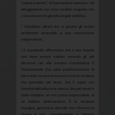
“sopire e tacere”, di manzoniana memoria. Tali
atteggiamenti non sono credibili: esigiamo che
ci sia una azione giuridica legale pubblica.
? Chiediamo altresì che si aprano gli archivi
rendendoli accessibili a una commissione
indipendente.
? E soprattutto affermiamo che il caso Rupnik
non deve essere trattato secondo gli stili
discorsivi cari alla cronaca scandalistica. È
fondamentale che, nella pubblicizzazione di
tali eventi, sia invece messa in luce la struttura
che permette tali abusi, che li copre con
l’omertà dell’istituzione stessa, che per secoli è
stata complice, se non prima responsabile, di
un habitus androcentrico. È la struttura
misogina gerarchica clericale che inferiorizza
donne e laici, considerandoli a “propria