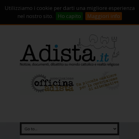
Sostienici!
Carrello
Login
Utilizziamo i cookie per darti una migliore esperienza
Abbonamenti
Contatti
Campagne di crowdfunding
nel nostro sito.
Ho capito
Maggiori info
Chi Siamo