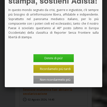
stampa, sostieni Adista!
In questo mondo segnato da crisi, guerre e ingiustizie, c’è sempre
più bisogno di un’informazione libera, affidabile e indipendente.
Soprattutto nel panorama mediatico italiano, per lo più
NEWS
PIÙ RECENTI
PIÙ LETTI
compiacente con i poteri civili ed ecclesiastici, tanto che il nostro
Paese è scivolato quest’anno al 46° posto (ultimo in Europa
La TdL non morta: in Benin il 12° forum
Occidentale) della classifica di Reporter Senza Frontiere sulla
per la Teologia...
libertà di stampa.
08 Agosto 2026, 17:24
Per il verso giusto. Smisura
04 Agosto 2026, 12:29
Dimmi di più!
Sessione ecumenica Sae: un’immagine che
Ricordamelo più tardi
non si compra
03 Agosto 2026, 14:43
Non ricordarmelo più
Sessione ecumenica Sae: abitare la
secolarizzazione
02 Agosto 2026, 14:40