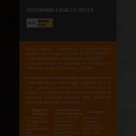
SITO CONFORME A WCAG 2.0 LIVELLO A
Adista Società Cooperativa a Responsabilità
Limitata - Via Acciaioli 7, Roma - P.I. 02139891002 -
Iscritta all'Albo delle cooperative n. A112445
La testata fruisce dei contributi diretti editoria L.
198/2016 e d.lgs 70/2017 (ex L. 250/90)
In adempimento degli obblighi di trasparenza e di
pubblicità disposti dalla Legge 4 agosto 2017, n.
124 - articolo 1, commi 125-129, vengono di
seguito rese pubbliche le informazioni relative ai
contributi economici incassati dalle pubbliche
amministrazioni nell'anno 2020:
Soggetto
Somma/valore
Causale
erogante
dell'erogazione
Presidenza
Euro 47.051,34
-
Contributi
Consiglio dei
importo del
editoria L.
Ministri
contributo
198/2016 e
Dipartimento
erogato al 20
d.lgs 70/2017 –
per
Maggio 2025 al
anno 2024
l'informazione e
lordo della