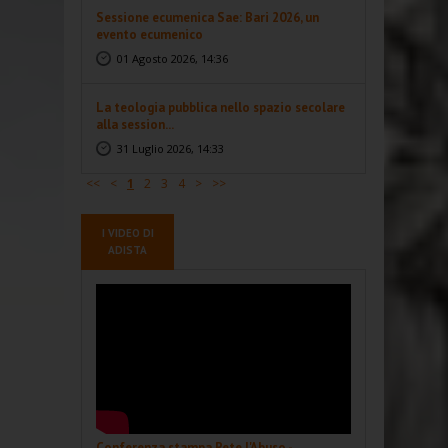
Sessione ecumenica Sae: Bari 2026, un
evento ecumenico
01 Agosto 2026, 14:36
La teologia pubblica nello spazio secolare
alla session...
31 Luglio 2026, 14:33
<<
<
1
2
3
4
>
>>
I VIDEO DI
ADISTA
Conferenza stampa Rete l'Abuso -