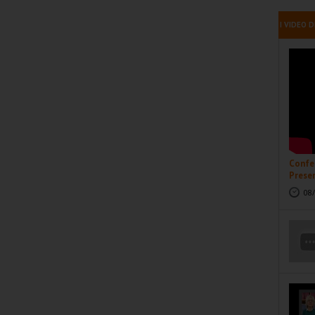
I VIDEO D
Confer
Presen
08/