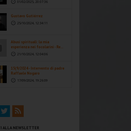
01/02/2025, 20:07:36
Gustavo Gutiérrez
25/10/2024, 12:34:11
Abusi spirituali: la mia
esperienza nei focolarini - Re...
21/10/2024, 12:04:06
15(9/2024 - Intervento di padre
Raffaele Nogaro
17/09/2024, 19:26:09
ITI ALLA NEWSLETTER