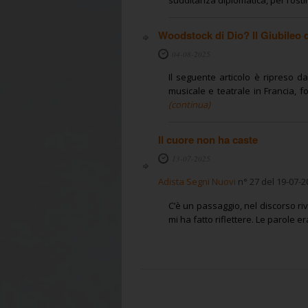
Woodstock di Dio? Il Giubileo dei
04-08-2025
Il seguente articolo è ripreso d
musicale e teatrale in Francia, fon
(continua)
Il cuore non ha caste
13-07-2025
Adista Segni Nuovi
n° 27 del 19-07-2
C’è un passaggio, nel discorso riv
mi ha fatto riflettere. Le parole e