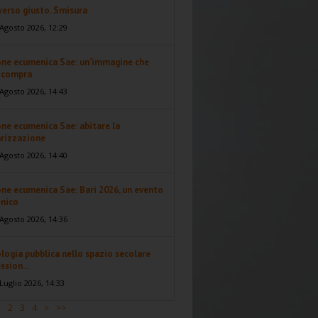
 verso giusto. Smisura
Agosto 2026, 12:29
one ecumenica Sae: un’immagine che
i compra
Agosto 2026, 14:43
ne ecumenica Sae: abitare la
arizzazione
Agosto 2026, 14:40
ne ecumenica Sae: Bari 2026, un evento
nico
Agosto 2026, 14:36
logia pubblica nello spazio secolare
ssion...
Luglio 2026, 14:33
1
2
3
4
>
>>