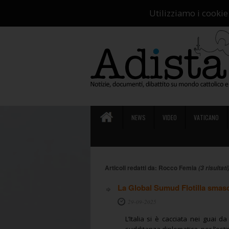
Ch
Utilizziamo i cookie
NEWS
VIDEO
VATICANO
Articoli redatti da: Rocco Femia
(3 risultati
La Global Sumud Flotilla smasc
29-09-2025
L’Italia si è cacciata nei guai d
sudditanza diplomatica, per l’ostin