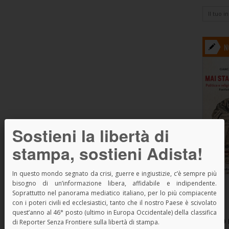
N
Sostieni la libertà di
stampa, sostieni Adista!
In questo mondo segnato da crisi, guerre e ingiustizie, c’è sempre più
bisogno di un’informazione libera, affidabile e indipendente.
Soprattutto nel panorama mediatico italiano, per lo più compiacente
con i poteri civili ed ecclesiastici, tanto che il nostro Paese è scivolato
quest’anno al 46° posto (ultimo in Europa Occidentale) della classifica
SPAZIO 
di Reporter Senza Frontiere sulla libertà di stampa.