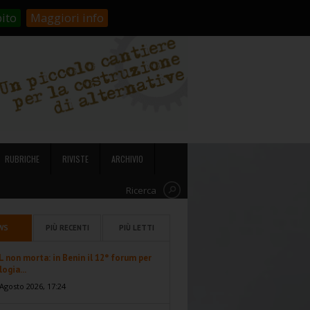
stienici!
Carrello
Login
ito
Maggiori info
RUBRICHE
RIVISTE
ARCHIVIO
Ricerca
WS
PIÙ RECENTI
PIÙ LETTI
 non morta: in Benin il 12° forum per
logia...
Agosto 2026, 17:24