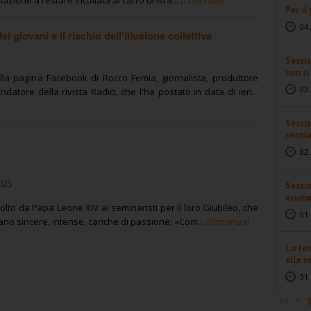
Per il
04 
 giovani e il rischio dell’illusione collettiva
Sessi
non s
alla pagina Facebook di Rocco Femia, giornalista, produttore
03 
datore della rivista Radici, che l'ha postato in data di ieri...
Sessio
secol
02 
025
Sessio
ecume
olto da Papa Leone XIV ai seminaristi per il loro Giubileo, che
01 
rano sincere, intense, cariche di passione: «Com...
(continua)
La teo
alla se
31 
<<
<