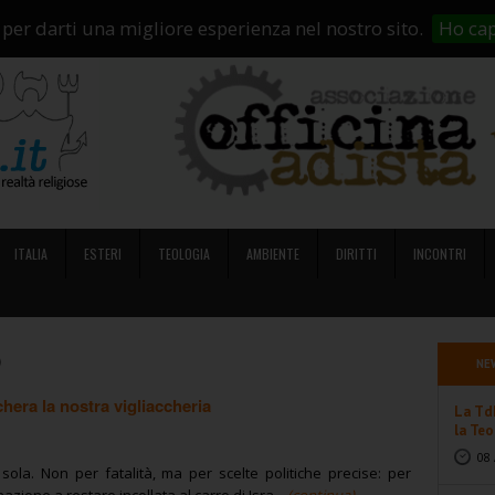
i Siamo
Abbonamenti
Contatti
Campagne di crowdfunding
So
 per darti una migliore esperienza nel nostro sito.
Ho cap
ITALIA
ESTERI
TEOLOGIA
AMBIENTE
DIRITTI
INCONTRI
)
NE
hera la nostra vigliaccheria
La TdL
la Teo
08 
a sola. Non per fatalità, ma per scelte politiche precise: per
azione a restare incollata al carro di Isra...
(continua)