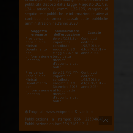
pubblicità disposti dalla Legge 4 agosto 2017, n.
124 - articolo 1, commi 125-129, vengono di
seguito rese pubbliche le informazioni relative ai
contributi economici incassati dalle pubbliche
amministrazioni nell'anno 2020:
Soggetto
Somma/valore
Causale
erogante
dell'erogazione
Presidenza
Euro 47.051,34
-
Contributi
Consiglio dei
importo del
editoria L.
Ministri
contributo
198/2016 e
Dipartimento
erogato al 20
d.lgs 70/2017 –
per
Maggio 2025 al
anno 2024
l'informazione e
lordo della
l'editoria
ritenuta
d'acconto e del
bollo
Presidenza
Euro 51.741,77
-
Contributi
Consiglio dei
importo del
editoria L.
Ministri
contributo
198/2016 e
Dipartimento
erogato al 10
d.lgs 70/2017 –
per
Dicembre 2025
anno 2024
l'informazione e
al lordo della
l'editoria
ritenuta
d'acconto e del
bollo
© Exigo srl -
www.exigonet.it
&
Ivan Iraci
Pubblicazione a stampa: ISSN 2239-8643 -
Pubblicazione online: ISSN 2465-1214