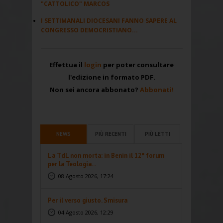
"CATTOLICO" MARCOS
I SETTIMANALI DIOCESANI FANNO SAPERE AL
CONGRESSO DEMOCRISTIANO...
Effettua il
login
per poter consultare
l'edizione in formato PDF.
Non sei ancora abbonato?
Abbonati!
NEWS
PIÙ RECENTI
PIÙ LETTI
La TdL non morta: in Benin il 12° forum
per la Teologia...
08 Agosto 2026, 17:24
Per il verso giusto. Smisura
04 Agosto 2026, 12:29