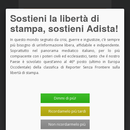
NOVITÀ ADISTA LIBRI
Sostieni la libertà di
stampa, sostieni Adista!
In questo mondo segnato da crisi, guerre e ingiustizie, c’è sempre
più bisogno di un’informazione libera, affidabile e indipendente.
Soprattutto nel panorama mediatico italiano, per lo più
compiacente con i poteri civili ed ecclesiastici, tanto che il nostro
Paese è scivolato quest’anno al 46° posto (ultimo in Europa
Occidentale) della classifica di Reporter Senza Frontiere sulla
libertà di stampa.
Dimmi di più!
Ricordamelo più tardi
Non ricordarmelo più