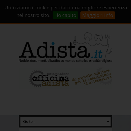
Sostienici!
Carrello
Login
Utilizziamo i cookie per darti una migliore esperienza
Abbonamenti
Contatti
Campagne di crowdfunding
nel nostro sito.
Ho capito
Maggiori info
Chi Siamo