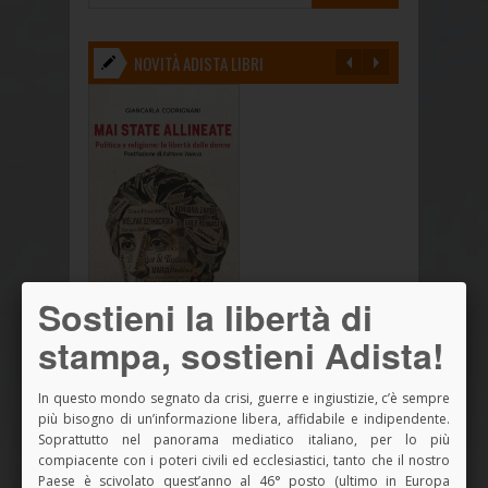
NOVITÀ ADISTA LIBRI
Sostieni la libertà di
stampa, sostieni Adista!
In questo mondo segnato da crisi, guerre e ingiustizie, c’è sempre
più bisogno di un’informazione libera, affidabile e indipendente.
Soprattutto nel panorama mediatico italiano, per lo più
compiacente con i poteri civili ed ecclesiastici, tanto che il nostro
Paese è scivolato quest’anno al 46° posto (ultimo in Europa