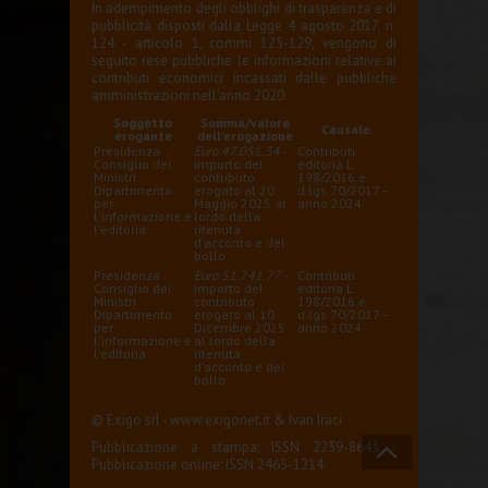
In adempimento degli obblighi di trasparenza e di
pubblicità disposti dalla Legge 4 agosto 2017, n.
124 - articolo 1, commi 125-129, vengono di
seguito rese pubbliche le informazioni relative ai
contributi economici incassati dalle pubbliche
amministrazioni nell'anno 2020:
Soggetto
Somma/valore
Causale
erogante
dell'erogazione
Presidenza
Euro 47.051,34
-
Contributi
Consiglio dei
importo del
editoria L.
Ministri
contributo
198/2016 e
Dipartimento
erogato al 20
d.lgs 70/2017 –
per
Maggio 2025 al
anno 2024
l'informazione e
lordo della
l'editoria
ritenuta
d'acconto e del
bollo
Presidenza
Euro 51.741,77
-
Contributi
Consiglio dei
importo del
editoria L.
Ministri
contributo
198/2016 e
Dipartimento
erogato al 10
d.lgs 70/2017 –
per
Dicembre 2025
anno 2024
l'informazione e
al lordo della
l'editoria
ritenuta
d'acconto e del
bollo
© Exigo srl -
www.exigonet.it
&
Ivan Iraci
Pubblicazione a stampa: ISSN 2239-8643 -
Pubblicazione online: ISSN 2465-1214