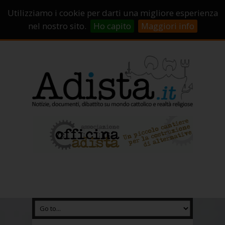
Sostienici!
Carrello
Login
Utilizziamo i cookie per darti una migliore esperienza
Abbonamenti
Contatti
Campagne di crowdfunding
nel nostro sito.
Ho capito
Maggiori info
Chi Siamo