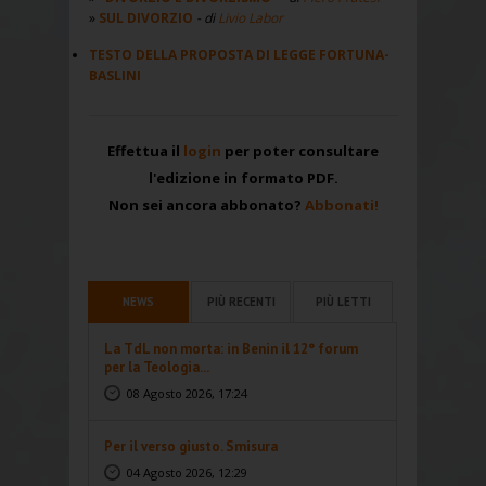
SUL DIVORZIO
- di
Livio Labor
TESTO DELLA PROPOSTA DI LEGGE FORTUNA-
BASLINI
Effettua il
login
per poter consultare
l'edizione in formato PDF.
Non sei ancora abbonato?
Abbonati!
NEWS
PIÙ RECENTI
PIÙ LETTI
La TdL non morta: in Benin il 12° forum
per la Teologia...
08 Agosto 2026, 17:24
Per il verso giusto. Smisura
04 Agosto 2026, 12:29