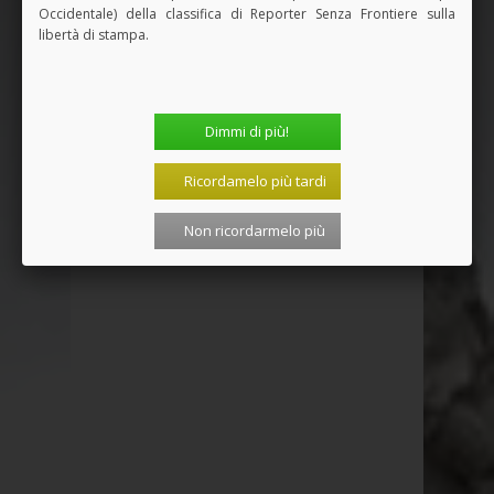
Occidentale) della classifica di Reporter Senza Frontiere sulla
libertà di stampa.
Vedi tutti i Libri
Dimmi di più!
Ricordamelo più tardi
SPAZIO PUBBLICITARIO
Non ricordarmelo più