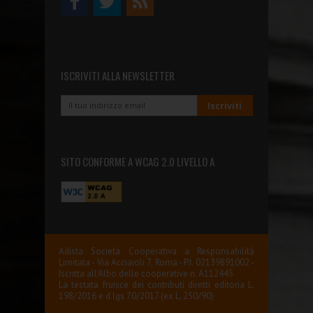
ISCRIVITI ALLA NEWSLETTER
SITO CONFORME A WCAG 2.0 LIVELLO A
Adista Società Cooperativa a Responsabilità
Limitata - Via Acciaioli 7, Roma - P.I. 02139891002 -
Iscritta all'Albo delle cooperative n. A112445
La testata fruisce dei contributi diretti editoria L.
198/2016 e d.lgs 70/2017 (ex L. 250/90)