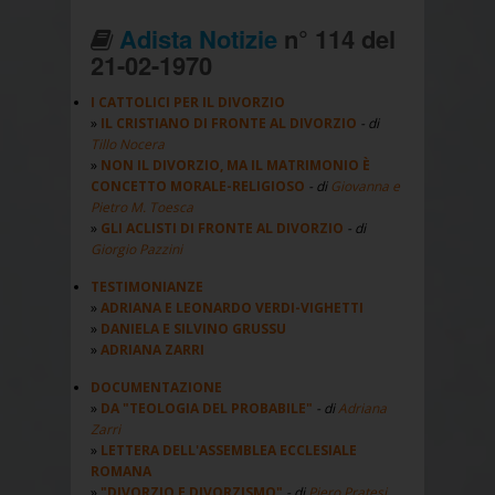
Adista Notizie
n° 114 del
21-02-1970
I CATTOLICI PER IL DIVORZIO
IL CRISTIANO DI FRONTE AL DIVORZIO
- di
Tillo Nocera
NON IL DIVORZIO, MA IL MATRIMONIO È
CONCETTO MORALE-RELIGIOSO
- di
Giovanna e
Pietro M. Toesca
GLI ACLISTI DI FRONTE AL DIVORZIO
- di
Giorgio Pazzini
TESTIMONIANZE
ADRIANA E LEONARDO VERDI-VIGHETTI
DANIELA E SILVINO GRUSSU
ADRIANA ZARRI
DOCUMENTAZIONE
DA "TEOLOGIA DEL PROBABILE"
- di
Adriana
Zarri
LETTERA DELL'ASSEMBLEA ECCLESIALE
ROMANA
"DIVORZIO E DIVORZISMO"
- di
Piero Pratesi