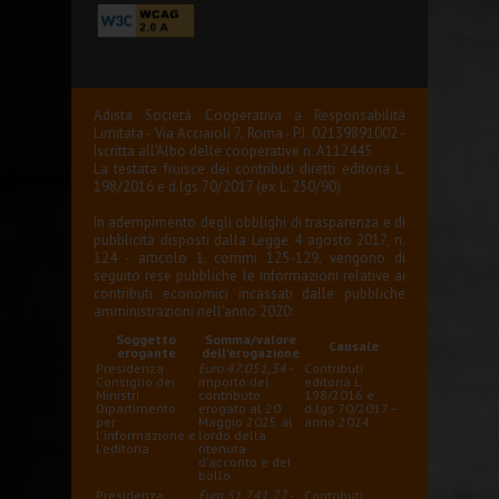
Adista Società Cooperativa a Responsabilità
Limitata - Via Acciaioli 7, Roma - P.I. 02139891002 -
Iscritta all'Albo delle cooperative n. A112445
La testata fruisce dei contributi diretti editoria L.
198/2016 e d.lgs 70/2017 (ex L. 250/90)
In adempimento degli obblighi di trasparenza e di
pubblicità disposti dalla Legge 4 agosto 2017, n.
124 - articolo 1, commi 125-129, vengono di
seguito rese pubbliche le informazioni relative ai
contributi economici incassati dalle pubbliche
amministrazioni nell'anno 2020:
Soggetto
Somma/valore
Causale
erogante
dell'erogazione
Presidenza
Euro 47.051,34
-
Contributi
Consiglio dei
importo del
editoria L.
Ministri
contributo
198/2016 e
Dipartimento
erogato al 20
d.lgs 70/2017 –
per
Maggio 2025 al
anno 2024
l'informazione e
lordo della
l'editoria
ritenuta
d'acconto e del
bollo
Presidenza
Euro 51.741,77
-
Contributi