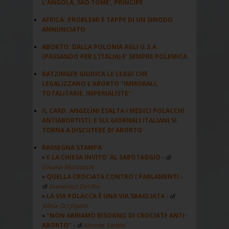
L'ANGOLA, SAO TOME', PRINCIPE
AFRICA: PROBLEMI E TAPPE DI UN SINODO
ANNUNCIATO
ABORTO: DALLA POLONIA AGLI U.S.A.
(PASSANDO PER L'ITALIA) E' SEMPRE POLEMICA
RATZINGER GIUDICA LE LEGGI CHE
LEGALIZZANO L'ABORTO "IMMORALI,
TOTALITARIE, IMPERIALISTE"
IL CARD. ANGELINI ESALTA I MEDICI POLACCHI
ANTIABORTISTI, E SUI GIORNALI ITALIANI SI
TORNA A DISCUTERE DI ABORTO
RASSEGNA STAMPA
E LA CHIESA INVITO' AL SABOTAGGIO
- di
Silvana Mazzocchi
QUELLA CROCIATA CONTRO I PARLAMENTI
-
di
Domenico Del Rio
LA VIA POLACCA È UNA VIA SBAGLIATA
- di
Vilma Occhipinti
"NON ABBIAMO BISOGNO DI CROCIATE ANTI-
ABORTO"
- di
Alceste Santini