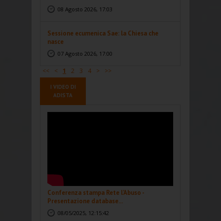
08 Agosto 2026, 17:03
Sessione ecumenica Sae: la Chiesa che
nasce
07 Agosto 2026, 17:00
<<
<
1
2
3
4
>
>>
I VIDEO DI
ADISTA
Conferenza stampa Rete l'Abuso -
Presentazione database...
08/05/2025, 12:15:42