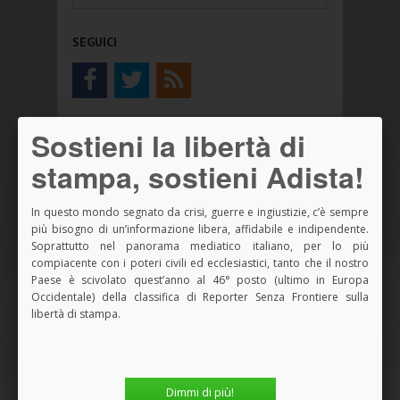
SEGUICI
ISCRIVITI ALLA NEWSLETTER
Sostieni la libertà di
stampa, sostieni Adista!
In questo mondo segnato da crisi, guerre e ingiustizie, c’è sempre
NOVITÀ ADISTA LIBRI
più bisogno di un’informazione libera, affidabile e indipendente.
Soprattutto nel panorama mediatico italiano, per lo più
compiacente con i poteri civili ed ecclesiastici, tanto che il nostro
Paese è scivolato quest’anno al 46° posto (ultimo in Europa
Occidentale) della classifica di Reporter Senza Frontiere sulla
libertà di stampa.
Dimmi di più!