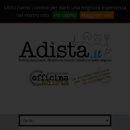
Sostienici!
Carrello
Login
Utilizziamo i cookie per darti una migliore esperienza
Abbonamenti
Contatti
Campagne di crowdfunding
nel nostro sito.
Ho capito
Maggiori info
Chi Siamo