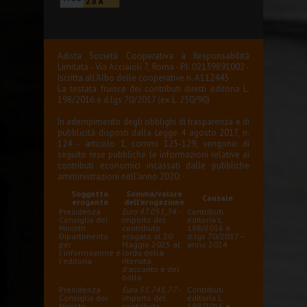
Adista Società Cooperativa a Responsabilità
Limitata - Via Acciaioli 7, Roma - P.I. 02139891002 -
Iscritta all'Albo delle cooperative n. A112445
La testata fruisce dei contributi diretti editoria L.
198/2016 e d.lgs 70/2017 (ex L. 250/90)
In adempimento degli obblighi di trasparenza e di
pubblicità disposti dalla Legge 4 agosto 2017, n.
124 - articolo 1, commi 125-129, vengono di
seguito rese pubbliche le informazioni relative ai
contributi economici incassati dalle pubbliche
amministrazioni nell'anno 2020:
Soggetto
Somma/valore
Causale
erogante
dell'erogazione
Presidenza
Euro 47.051,34
-
Contributi
Consiglio dei
importo del
editoria L.
Ministri
contributo
198/2016 e
Dipartimento
erogato al 20
d.lgs 70/2017 –
per
Maggio 2025 al
anno 2024
l'informazione e
lordo della
l'editoria
ritenuta
d'acconto e del
bollo
Presidenza
Euro 51.741,77
-
Contributi
Consiglio dei
importo del
editoria L.
Ministri
contributo
198/2016 e