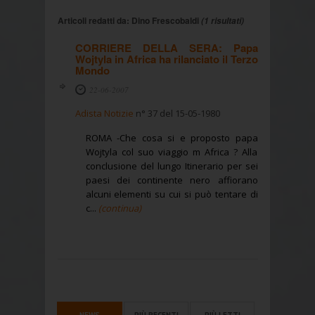
Articoli redatti da: Dino Frescobaldi
(1 risultati)
CORRIERE DELLA SERA: Papa
Wojtyla in Africa ha rilanciato il Terzo
Mondo
22-06-2007
Adista Notizie
n° 37 del 15-05-1980
ROMA -Che cosa si e proposto papa
Wojtyla col suo viaggio m Africa ? Alla
conclusione del lungo Itinerario per sei
paesi dei continente nero affiorano
alcuni elementi su cui si può tentare di
c...
(continua)
NEWS
PIÙ RECENTI
PIÙ LETTI