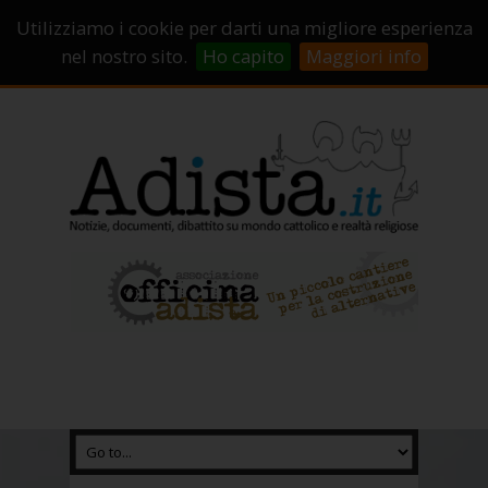
Sostienici!
Carrello
Login
Utilizziamo i cookie per darti una migliore esperienza
Abbonamenti
Contatti
Campagne di crowdfunding
nel nostro sito.
Ho capito
Maggiori info
Chi Siamo