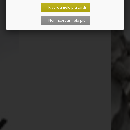
Ricordamelo più tardi
Non ricordarmelo più