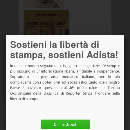
Sostieni la libertà di
stampa, sostieni Adista!
In questo mondo segnato da crisi, guerre e ingiustizie, c’è sempre
più bisogno di un’informazione libera, affidabile e indipendente.
Soprattutto nel panorama mediatico italiano, per lo più
compiacente con i poteri civili ed ecclesiastici, tanto che il nostro
Vedi tutti i Libri
Paese è scivolato quest’anno al 46° posto (ultimo in Europa
Occidentale) della classifica di Reporter Senza Frontiere sulla
libertà di stampa.
SPAZIO PUBBLICITARIO
Dimmi di più!