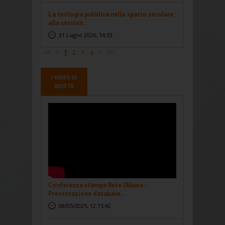
La teologia pubblica nello spazio secolare
alla session...
31 Luglio 2026, 14:33
<<
<
1
2
3
4
>
>>
I VIDEO DI
ADISTA
Conferenza stampa Rete l'Abuso -
Presentazione database...
08/05/2025, 12:15:42