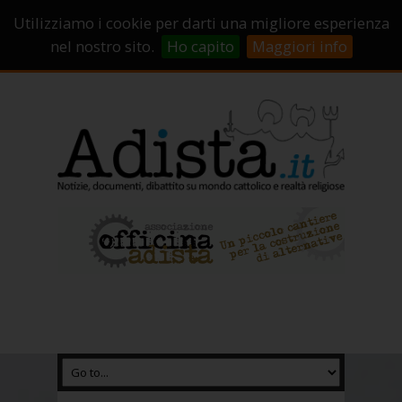
Sostienici!
Carrello
Login
Utilizziamo i cookie per darti una migliore esperienza
Abbonamenti
Contatti
Campagne di crowdfunding
nel nostro sito.
Ho capito
Maggiori info
Chi Siamo