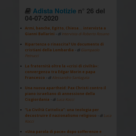
Adista Notizie
n° 26 del
04-07-2020
Armi, banche, Egitto, Chiesa... intervista a
Gianni Ballarini
- di
Intervista di Roberto Rosano
Ripartenza o rinascita? Un documento di
cristiani della Lombardia
- di
Giampaolo
Petrucci
La fraternità oltre la «crisi di civiltà»:
convergenza tra Edgar Morin e papa
Francesco
- di
Alessandro Santagata
Una nuova apartheid: Pax Christi contro il
piano israeliano di annessione della
Cisgiordania
- di
Luca Kocci
“La Civiltà Cattolica”: una teologia per
decostruire il nazionalismo religioso
- di
Luca
Kocci
«Una parola di pace» dopo sofferenze e