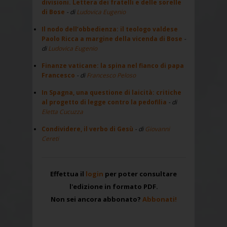
divisioni. Lettera dei fratelli e delle sorelle
di Bose
- di
Ludovica Eugenio
Il nodo dell’obbedienza: il teologo valdese
Paolo Ricca a margine della vicenda di Bose
-
di
Ludovica Eugenio
Finanze vaticane: la spina nel fianco di papa
Francesco
- di
Francesco Peloso
In Spagna, una questione di laicità: critiche
al progetto di legge contro la pedofilia
- di
Eletta Cucuzza
Condividere, il verbo di Gesù
- di
Giovanni
Cereti
Effettua il
login
per poter consultare
l'edizione in formato PDF.
Non sei ancora abbonato?
Abbonati!