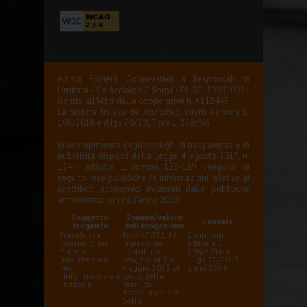
Adista Società Cooperativa a Responsabilità
Limitata - Via Acciaioli 7, Roma - P.I. 02139891002 -
Iscritta all'Albo delle cooperative n. A112445
La testata fruisce dei contributi diretti editoria L.
198/2016 e d.lgs 70/2017 (ex L. 250/90)
In adempimento degli obblighi di trasparenza e di
pubblicità disposti dalla Legge 4 agosto 2017, n.
124 - articolo 1, commi 125-129, vengono di
seguito rese pubbliche le informazioni relative ai
contributi economici incassati dalle pubbliche
amministrazioni nell'anno 2020:
Soggetto
Somma/valore
Causale
erogante
dell'erogazione
Presidenza
Euro 47.051,34
-
Contributi
Consiglio dei
importo del
editoria L.
Ministri
contributo
198/2016 e
Dipartimento
erogato al 20
d.lgs 70/2017 –
per
Maggio 2025 al
anno 2024
l'informazione e
lordo della
l'editoria
ritenuta
d'acconto e del
bollo