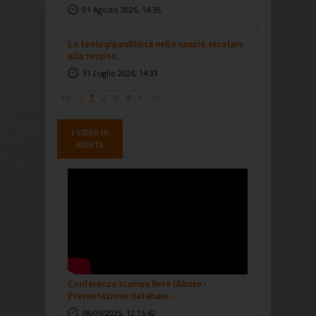
01 Agosto 2026, 14:36
La teologia pubblica nello spazio secolare
alla session...
31 Luglio 2026, 14:33
<<
<
1
2
3
4
>
>>
I VIDEO DI
ADISTA
Conferenza stampa Rete l'Abuso -
Presentazione database...
08/05/2025, 12:15:42