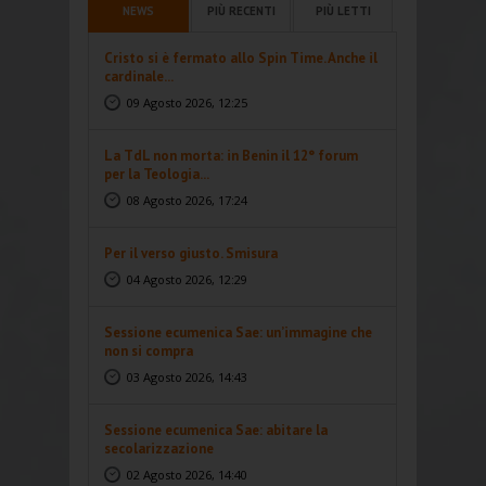
NEWS
PIÙ RECENTI
PIÙ LETTI
Cristo si è fermato allo Spin Time. Anche il
cardinale...
09 Agosto 2026, 12:25
La TdL non morta: in Benin il 12° forum
per la Teologia...
08 Agosto 2026, 17:24
Per il verso giusto. Smisura
04 Agosto 2026, 12:29
Sessione ecumenica Sae: un’immagine che
non si compra
03 Agosto 2026, 14:43
Sessione ecumenica Sae: abitare la
secolarizzazione
02 Agosto 2026, 14:40