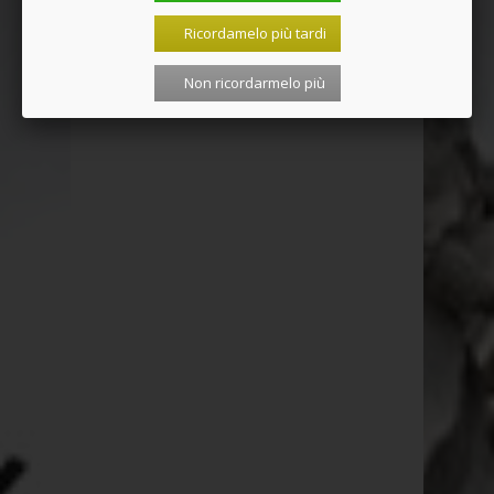
Ricordamelo più tardi
Non ricordarmelo più