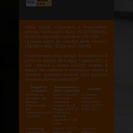
Adista Società Cooperativa a Responsabilità
Limitata - Via Acciaioli 7, Roma - P.I. 02139891002 -
Iscritta all'Albo delle cooperative n. A112445
La testata fruisce dei contributi diretti editoria L.
198/2016 e d.lgs 70/2017 (ex L. 250/90)
In adempimento degli obblighi di trasparenza e di
pubblicità disposti dalla Legge 4 agosto 2017, n.
124 - articolo 1, commi 125-129, vengono di
seguito rese pubbliche le informazioni relative ai
contributi economici incassati dalle pubbliche
amministrazioni nell'anno 2020:
Soggetto
Somma/valore
Causale
erogante
dell'erogazione
Presidenza
Euro 47.051,34
-
Contributi
Consiglio dei
importo del
editoria L.
Ministri
contributo
198/2016 e
Dipartimento
erogato al 20
d.lgs 70/2017 –
per
Maggio 2025 al
anno 2024
l'informazione e
lordo della
l'editoria
ritenuta
d'acconto e del
bollo
Presidenza
Euro 51.741,77
-
Contributi
Consiglio dei
importo del
editoria L.