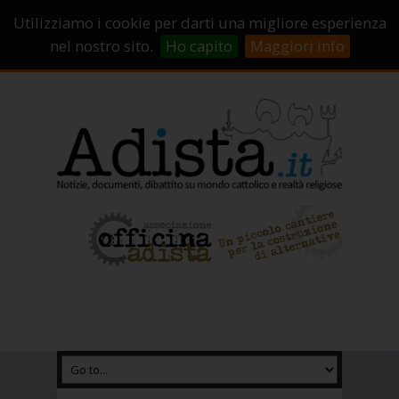
Sostienici!
Carrello
Login
Utilizziamo i cookie per darti una migliore esperienza
Abbonamenti
Contatti
Campagne di crowdfunding
nel nostro sito.
Ho capito
Maggiori info
Chi Siamo