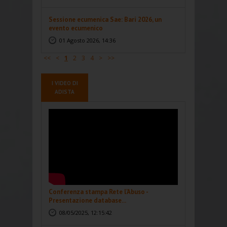
Sessione ecumenica Sae: Bari 2026, un
evento ecumenico
01 Agosto 2026, 14:36
<<
<
1
2
3
4
>
>>
I VIDEO DI
ADISTA
Conferenza stampa Rete l'Abuso -
Presentazione database...
08/05/2025, 12:15:42