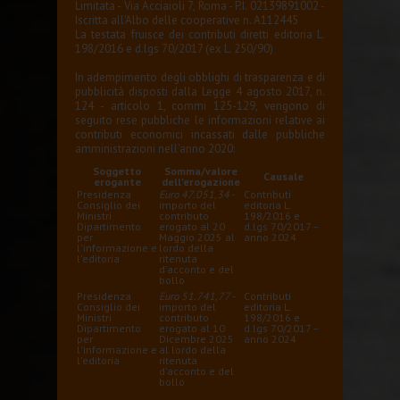
Limitata - Via Acciaioli 7, Roma - P.I. 02139891002 -
Iscritta all'Albo delle cooperative n. A112445
La testata fruisce dei contributi diretti editoria L.
198/2016 e d.lgs 70/2017 (ex L. 250/90)
In adempimento degli obblighi di trasparenza e di
pubblicità disposti dalla Legge 4 agosto 2017, n.
124 - articolo 1, commi 125-129, vengono di
seguito rese pubbliche le informazioni relative ai
contributi economici incassati dalle pubbliche
amministrazioni nell'anno 2020:
Soggetto
Somma/valore
Causale
erogante
dell'erogazione
Presidenza
Euro 47.051,34
-
Contributi
Consiglio dei
importo del
editoria L.
Ministri
contributo
198/2016 e
Dipartimento
erogato al 20
d.lgs 70/2017 –
per
Maggio 2025 al
anno 2024
l'informazione e
lordo della
l'editoria
ritenuta
d'acconto e del
bollo
Presidenza
Euro 51.741,77
-
Contributi
Consiglio dei
importo del
editoria L.
Ministri
contributo
198/2016 e
Dipartimento
erogato al 10
d.lgs 70/2017 –
per
Dicembre 2025
anno 2024
l'informazione e
al lordo della
l'editoria
ritenuta
d'acconto e del
bollo