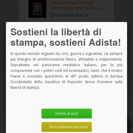
Lorenzo Milani: oltre gli
stereotipi correnti. Un corso...
01/02/2025, 20:07:36
Sostieni la libertà di
Gustavo Gutiérrez
25/10/2024, 12:34:11
stampa, sostieni Adista!
In questo mondo segnato da crisi, guerre e ingiustizie, c’è sempre
Abusi spirituali: la mia
più bisogno di un’informazione libera, affidabile e indipendente.
esperienza nei focolarini - Re...
Soprattutto nel panorama mediatico italiano, per lo più
21/10/2024, 12:04:06
compiacente con i poteri civili ed ecclesiastici, tanto che il nostro
Paese è scivolato quest’anno al 46° posto (ultimo in Europa
Occidentale) della classifica di Reporter Senza Frontiere sulla
15(9/2024 - Intervento di
libertà di stampa.
padre Raffaele Nogaro
17/09/2024, 19:26:09
SEGUICI
Dimmi di più!
Ricordamelo più tardi