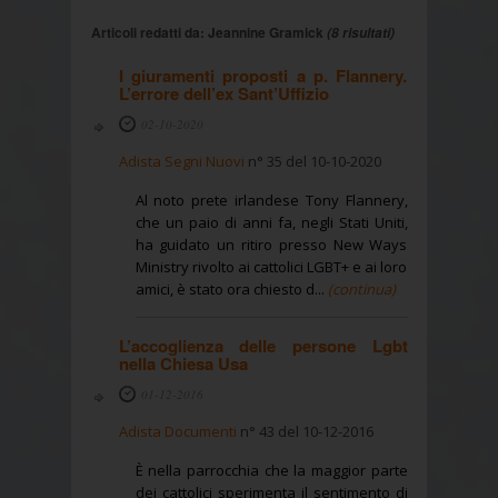
Articoli redatti da: Jeannine Gramick
(8 risultati)
I giuramenti proposti a p. Flannery.
L’errore dell’ex Sant’Uffizio
02-10-2020
Adista Segni Nuovi
n° 35 del 10-10-2020
Al noto prete irlandese Tony Flannery,
che un paio di anni fa, negli Stati Uniti,
ha guidato un ritiro presso New Ways
Ministry rivolto ai cattolici LGBT+ e ai loro
amici, è stato ora chiesto d...
(continua)
L’accoglienza delle persone Lgbt
nella Chiesa Usa
01-12-2016
Adista Documenti
n° 43 del 10-12-2016
È nella parrocchia che la maggior parte
dei cattolici sperimenta il sentimento di