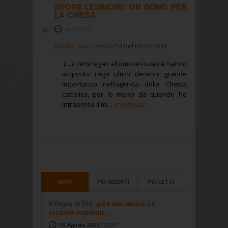
SUORE LESBICHE: UN DONO PER
LA CHIESA
30-01-2012
Adista Documenti
n° 4 del 04-02-2012
(…) I temi legati all’omosessualità hanno
acquisito negli ultimi decenni grande
importanza nell’agenda della Chiesa
cattolica, per lo meno da quando ho
intrapreso il mi...
(continua)
NEWS
PIÙ RECENTI
PIÙ LETTI
Il Regno di Dio: già e non ancora. La
sessione ecumenic...
09 Agosto 2026, 17:07