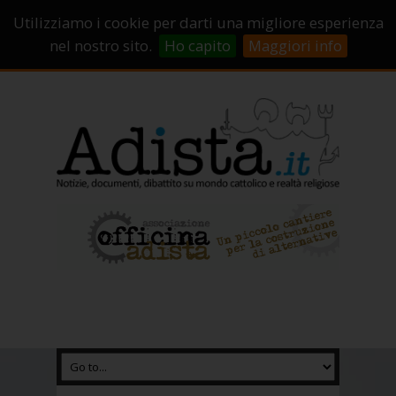
Sostienici!
Carrello
Login
Utilizziamo i cookie per darti una migliore esperienza
Abbonamenti
Contatti
Campagne di crowdfunding
nel nostro sito.
Ho capito
Maggiori info
Chi Siamo