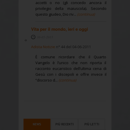
accetti o no (gli concedo ancora il
privilegio della maiuscola). Secondo
questo giudeo, Dio riv...
(continua)
Vita per il mondo, ieri e oggi
30-05-2011
Adista Notizie
n° 44 del 04-06-2011
È comune ricordare che il Quarto
Vangelo è l’unico che non riporta il
racconto eucaristico dell’ultima cena di
Gesù con i discepoli e offre invece il
“discorso d...
(continua)
NEWS
PIÙ RECENTI
PIÙ LETTI