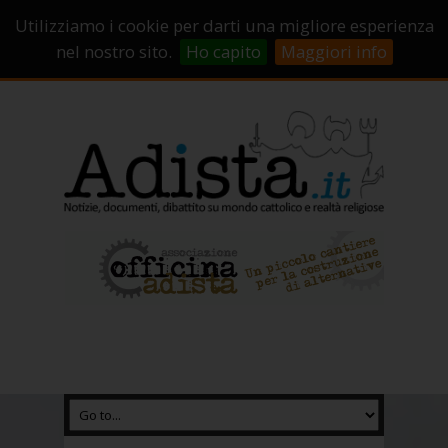
Sostienici!
Carrello
Login
Utilizziamo i cookie per darti una migliore esperienza
Abbonamenti
Contatti
Campagne di crowdfunding
nel nostro sito.
Ho capito
Maggiori info
Chi Siamo