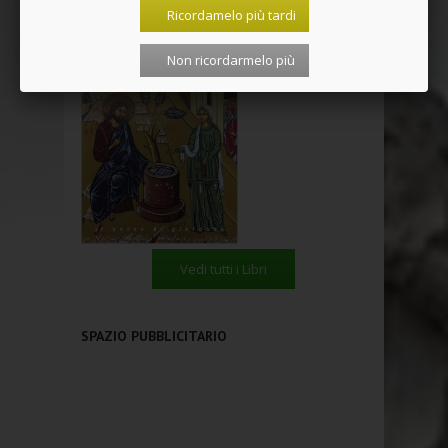
Ricordamelo più tardi
Non ricordarmelo più
Vedi tutti i Libri
SPAZIO PUBBLICITARIO