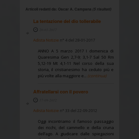
Articoli redatti da: Oscar A. Campana
(5 risultati)
La tentazione del dio tollerabile
20-01-2017
Adista Notizie
n° 4 del 28-01-2017
ANNO A 5 marzo 2017 I domenica di
Quaresima Gen 2,7-9; 3,1-7 Sal 50 Rm
5,12-19 Mt 4,1-11 Nel corso della sua
storia, il cristianesimo ha ceduto più e
più volte alla maggiore e...
(continua)
Affratellarsi con il povero
17-09-2012
Adista Notizie
n° 33 del 22-09-2012
Oggi incontriamo il famoso passaggio
dei ricchi, del cammello e della cruna
dell’ago. A giudicare dalle spiegazioni