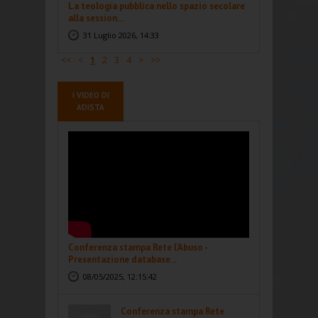
La teologia pubblica nello spazio secolare
alla session...
31 Luglio 2026, 14:33
<<
<
1
2
3
4
>
>>
I VIDEO DI
ADISTA
Conferenza stampa Rete l'Abuso -
Presentazione database...
08/05/2025, 12:15:42
Conferenza stampa Rete