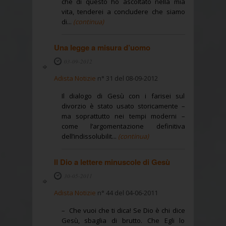
che di questo ho ascoltato nella mia
vita, tenderei a concludere che siamo
di...
(continua)
Una legge a misura d’uomo
03-09-2012
Adista Notizie
n° 31 del 08-09-2012
Il dialogo di Gesù con i farisei sul
divorzio è stato usato storicamente –
ma soprattutto nei tempi moderni –
come l’argomentazione definitiva
dell’indissolubilit...
(continua)
Il Dio a lettere minuscole di Gesù
30-05-2011
Adista Notizie
n° 44 del 04-06-2011
– Che vuoi che ti dica! Se Dio è chi dice
Gesù, sbaglia di brutto. Che Egli lo