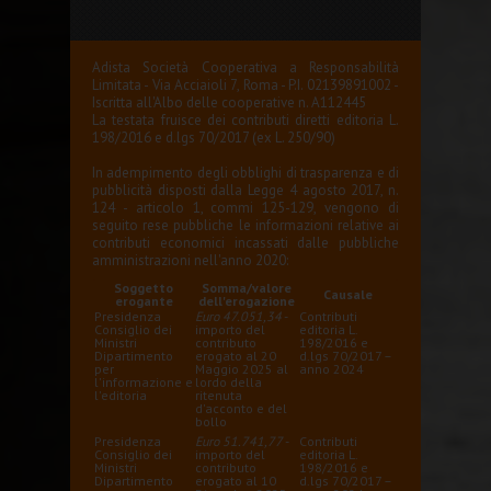
Adista Società Cooperativa a Responsabilità
Limitata - Via Acciaioli 7, Roma - P.I. 02139891002 -
Iscritta all'Albo delle cooperative n. A112445
La testata fruisce dei contributi diretti editoria L.
198/2016 e d.lgs 70/2017 (ex L. 250/90)
In adempimento degli obblighi di trasparenza e di
pubblicità disposti dalla Legge 4 agosto 2017, n.
124 - articolo 1, commi 125-129, vengono di
seguito rese pubbliche le informazioni relative ai
contributi economici incassati dalle pubbliche
amministrazioni nell'anno 2020:
Soggetto
Somma/valore
Causale
erogante
dell'erogazione
Presidenza
Euro 47.051,34
-
Contributi
Consiglio dei
importo del
editoria L.
Ministri
contributo
198/2016 e
Dipartimento
erogato al 20
d.lgs 70/2017 –
per
Maggio 2025 al
anno 2024
l'informazione e
lordo della
l'editoria
ritenuta
d'acconto e del
bollo
Presidenza
Euro 51.741,77
-
Contributi
Consiglio dei
importo del
editoria L.
Ministri
contributo
198/2016 e
Dipartimento
erogato al 10
d.lgs 70/2017 –