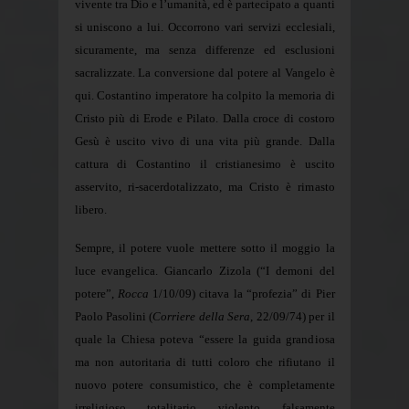
vivente tra Dio e l’umanità, ed è partecipato a quanti
si uniscono a lui. Occorrono vari servizi ecclesiali,
sicuramente, ma senza differenze ed esclusioni
sacralizzate. La conversione dal potere al Vangelo è
qui. Costantino imperatore ha colpito la memoria di
Cristo più di Erode e Pilato. Dalla croce di costoro
Gesù è uscito vivo di una vita più grande. Dalla
cattura di Costantino il cristianesimo è uscito
asservito, ri-sacerdotalizzato, ma Cristo è rimasto
libero.
Sempre, il potere vuole mettere sotto il moggio la
luce evangelica. Giancarlo Zizola (“I demoni del
potere”,
Rocca
1/10/09) citava la “profezia” di Pier
Paolo Pasolini (
Corriere della Sera
, 22/09/74) per il
quale la Chiesa poteva “essere la guida grandiosa
ma non autoritaria di tutti coloro che rifiutano il
nuovo potere consumistico, che è completamente
irreligioso, totalitario, violento, falsamente