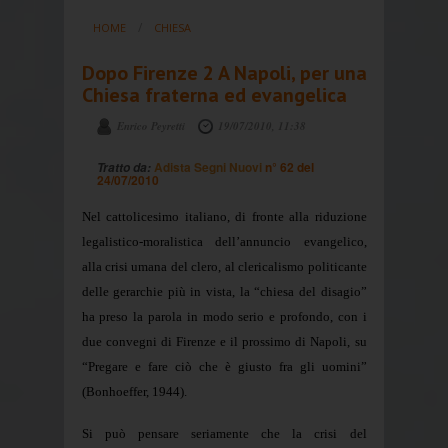
HOME
CHIESA
Dopo Firenze 2 A Napoli, per una
Chiesa fraterna ed evangelica
Enrico Peyretti
19/07/2010, 11:38
Adista Segni Nuovi
n° 62 del
Tratto da:
24/07/2010
Nel cattolicesimo italiano, di fronte alla riduzione
legalistico-moralistica dell’annuncio evangelico,
alla crisi umana del clero, al clericalismo politicante
delle gerarchie più in vista, la “chiesa del disagio”
ha preso la parola in modo serio e profondo, con i
due convegni di Firenze e il prossimo di Napoli, su
“Pregare e fare ciò che è giusto fra gli uomini”
(Bonhoeffer, 1944).
Si può pensare seriamente che la crisi del