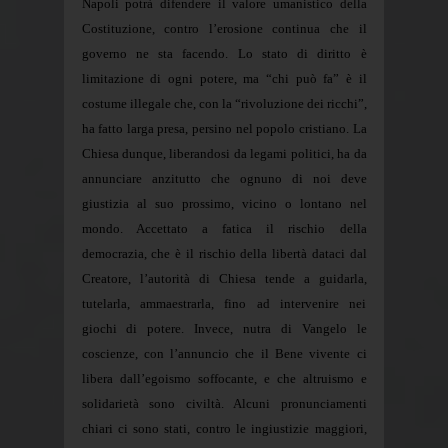
Napoli potrà difendere il valore umanistico della
Costituzione, contro l’erosione continua che il
governo ne sta facendo. Lo stato di diritto è
limitazione di ogni potere, ma “chi può fa” è il
costume illegale che, con la “rivoluzione dei ricchi”,
ha fatto larga presa, persino nel popolo cristiano. La
Chiesa dunque, liberandosi da legami politici, ha da
annunciare anzitutto che ognuno di noi deve
giustizia al suo prossimo, vicino o lontano nel
mondo. Accettato a fatica il rischio della
democrazia, che è il rischio della libertà dataci dal
Creatore, l’autorità di Chiesa tende a guidarla,
tutelarla, ammaestrarla, fino ad intervenire nei
giochi di potere. Invece, nutra di Vangelo le
coscienze, con l’annuncio che il Bene vivente ci
libera dall’egoismo soffocante, e che altruismo e
solidarietà sono civiltà. Alcuni pronunciamenti
chiari ci sono stati, contro le ingiustizie maggiori,