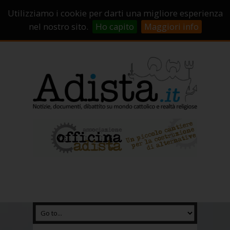
Sostienici!
Carrello
Login
Utilizziamo i cookie per darti una migliore esperienza
Abbonamenti
Contatti
Campagne di crowdfunding
nel nostro sito.
Ho capito
Maggiori info
Chi Siamo