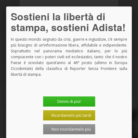
Sostieni la libertà di
stampa, sostieni Adista!
In questo mondo segnato da crisi, guerre e ingiustizie, c’è sempre
più bisogno di un’informazione libera, affidabile e indipendente.
Soprattutto nel panorama mediatico italiano, per lo più
compiacente con i poteri civili ed ecclesiastici, tanto che il nostro
Paese è scivolato quest’anno al 46° posto (ultimo in Europa
Occidentale) della classifica di Reporter Senza Frontiere sulla
libertà di stampa.
NEWS
PIÙ RECENTI
PIÙ LETTI
La TdL non morta: in Benin il 12° forum
per la Teologia...
Dimmi di più!
08 Agosto 2026, 17:24
Ricordamelo più tardi
Per il verso giusto. Smisura
04 Agosto 2026, 12:29
Non ricordarmelo più