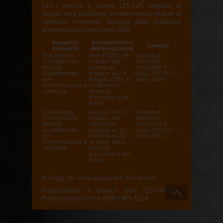
124 - articolo 1, commi 125-129, vengono di
seguito rese pubbliche le informazioni relative ai
contributi economici incassati dalle pubbliche
amministrazioni nell'anno 2020:
Soggetto
Somma/valore
Causale
erogante
dell'erogazione
Presidenza
Euro 47.051,34
-
Contributi
Consiglio dei
importo del
editoria L.
Ministri
contributo
198/2016 e
Dipartimento
erogato al 20
d.lgs 70/2017 –
per
Maggio 2025 al
anno 2024
l'informazione e
lordo della
l'editoria
ritenuta
d'acconto e del
bollo
Presidenza
Euro 51.741,77
-
Contributi
Consiglio dei
importo del
editoria L.
Ministri
contributo
198/2016 e
Dipartimento
erogato al 10
d.lgs 70/2017 –
per
Dicembre 2025
anno 2024
l'informazione e
al lordo della
l'editoria
ritenuta
d'acconto e del
bollo
© Exigo srl -
www.exigonet.it
&
Ivan Iraci
Pubblicazione a stampa: ISSN 2239-8643 -
Pubblicazione online: ISSN 2465-1214