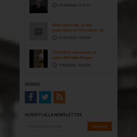
25/10/2024, 12:34:11
Abusi spirituali: la mia
esperienza nei focolarini - Re...
21/10/2024, 12:04:06
15(9/2024 - Intervento di
padre Raffaele Nogaro
17/09/2024, 19:26:09
SEGUICI
ISCRIVITI ALLA NEWSLETTER