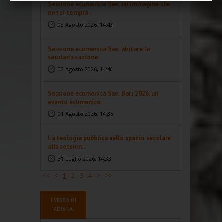
Sessione ecumenica Sae: un’immagine che
non si compra
03 Agosto 2026, 14:43
Sessione ecumenica Sae: abitare la
secolarizzazione
02 Agosto 2026, 14:40
Sessione ecumenica Sae: Bari 2026, un
evento ecumenico
01 Agosto 2026, 14:36
La teologia pubblica nello spazio secolare
alla session...
31 Luglio 2026, 14:33
<<
<
1
2
3
4
>
>>
I VIDEO DI
ADISTA