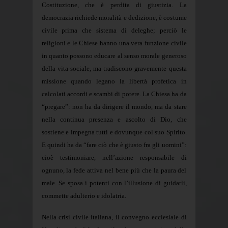
Costituzione, che è perdita di giustizia. La
democrazia richiede moralità e dedizione, è costume
civile prima che sistema di deleghe; perciò le
religioni e le Chiese hanno una vera funzione civile
in quanto possono educare al senso morale generoso
della vita sociale, ma tradiscono gravemente questa
missione quando legano la libertà profetica in
calcolati accordi e scambi di potere. La Chiesa ha da
“pregare”: non ha da dirigere il mondo, ma da stare
nella continua presenza e ascolto di Dio, che
sostiene e impegna tutti e dovunque col suo Spirito.
E quindi ha da “fare ciò che è giusto fra gli uomini”:
cioè testimoniare, nell’azione responsabile di
ognuno, la fede attiva nel bene più che la paura del
male. Se sposa i potenti con l’illusione di guidarli,
commette adulterio e idolatria.
Nella crisi civile italiana, il convegno ecclesiale di