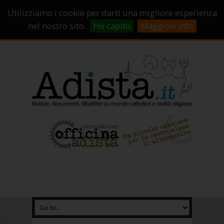
Sostienici!
Carrello
Login
Utilizziamo i cookie per darti una migliore esperienza
Abbonamenti
Contatti
Campagne di crowdfunding
nel nostro sito.
Ho capito
Maggiori info
Chi Siamo