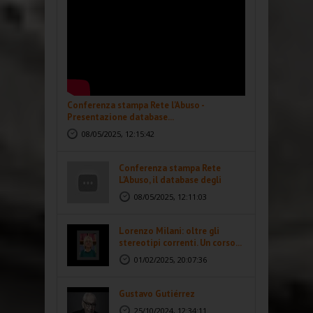
Conferenza stampa Rete l'Abuso -
Presentazione database...
08/05/2025, 12:15:42
Conferenza stampa Rete
L'Abuso, il database degli
abusi...
08/05/2025, 12:11:03
Lorenzo Milani: oltre gli
stereotipi correnti. Un corso...
01/02/2025, 20:07:36
Gustavo Gutiérrez
25/10/2024, 12:34:11