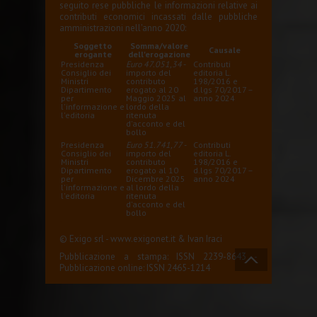
seguito rese pubbliche le informazioni relative ai
contributi economici incassati dalle pubbliche
amministrazioni nell'anno 2020:
Soggetto
Somma/valore
Causale
erogante
dell'erogazione
Presidenza
Euro 47.051,34
-
Contributi
Consiglio dei
importo del
editoria L.
Ministri
contributo
198/2016 e
Dipartimento
erogato al 20
d.lgs 70/2017 –
per
Maggio 2025 al
anno 2024
l'informazione e
lordo della
l'editoria
ritenuta
d'acconto e del
bollo
Presidenza
Euro 51.741,77
-
Contributi
Consiglio dei
importo del
editoria L.
Ministri
contributo
198/2016 e
Dipartimento
erogato al 10
d.lgs 70/2017 –
per
Dicembre 2025
anno 2024
l'informazione e
al lordo della
l'editoria
ritenuta
d'acconto e del
bollo
© Exigo srl -
www.exigonet.it
&
Ivan Iraci
Pubblicazione a stampa: ISSN 2239-8643 -
Pubblicazione online: ISSN 2465-1214