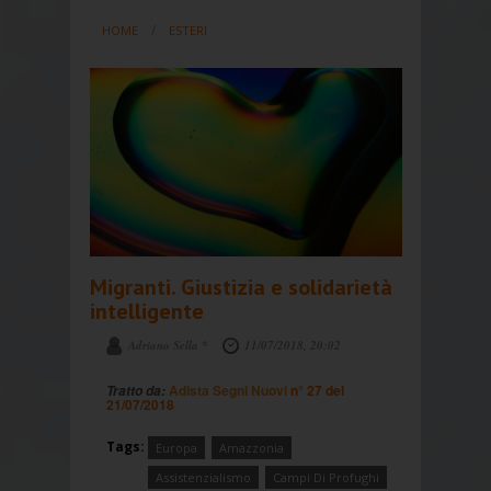
HOME
ESTERI
Migranti. Giustizia e solidarietà
intelligente
Adriano Sella *
11/07/2018, 20:02
Adista Segni Nuovi
n° 27 del
Tratto da:
21/07/2018
Tags:
Europa
Amazzonia
Assistenzialismo
Campi Di Profughi