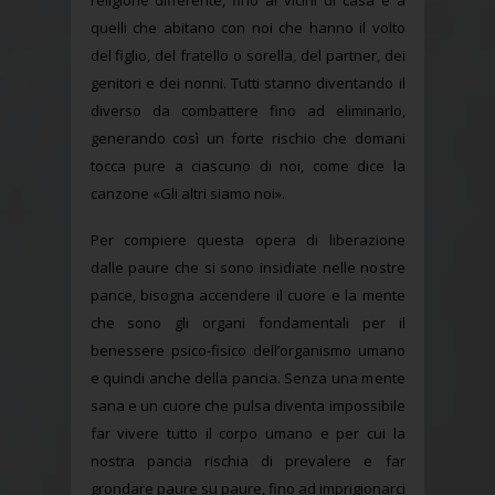
religione differente, fino ai vicini di casa e a
quelli che abitano con noi che hanno il volto
del figlio, del fratello o sorella, del partner, dei
genitori e dei nonni. Tutti stanno diventando il
diverso da combattere fino ad eliminarlo,
generando così un forte rischio che domani
tocca pure a ciascuno di noi, come dice la
canzone «Gli altri siamo noi».
Per compiere questa opera di liberazione
dalle paure che si sono insidiate nelle nostre
pance, bisogna accendere il cuore e la mente
che sono gli organi fondamentali per il
benessere psico-fisico dell’organismo umano
e quindi anche della pancia. Senza una mente
sana e un cuore che pulsa diventa impossibile
far vivere tutto il corpo umano e per cui la
nostra pancia rischia di prevalere e far
grondare paure su paure, fino ad imprigionarci