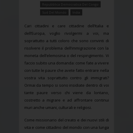
Repubblica Democratica Del Congo
Sud Del Mondo
India
Cari cittadini e care cittadine dell’Italia e
dell’Europa, voglio rivolgermi a voi, ma
soprattutto a tutti coloro che sono convinti di
risolvere il problema dell’immigrazione con la
moneta dell’elemosina o del respingimento. Vi
faccio subito una domanda: come fate a vivere
con tutte le paure che avete fatto entrare nella
vostra vita soprattutto contro gli immigrati?
Ormai da tempo si sono insidiate dentro di voi
tante paure verso chi viene da lontano,
costretto a migrare e ad affrontare continui
muri anche umani, culturali e religiosi.
Come missionario del creato e dei nuovi stili di
vita e come cittadino del mondo con una lunga