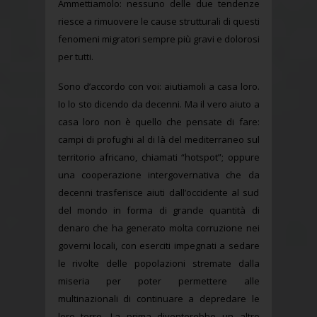
Ammettiamolo: nessuno delle due tendenze
riesce a rimuovere le cause strutturali di questi
fenomeni migratori sempre più gravi e dolorosi
per tutti.
Sono d’accordo con voi: aiutiamoli a casa loro.
Io lo sto dicendo da decenni. Ma il vero aiuto a
casa loro non è quello che pensate di fare:
campi di profughi al di là del mediterraneo sul
territorio africano, chiamati “hotspot”; oppure
una cooperazione intergovernativa che da
decenni trasferisce aiuti dall’occidente al sud
del mondo in forma di grande quantità di
denaro che ha generato molta corruzione nei
governi locali, con eserciti impegnati a sedare
le rivolte delle popolazioni stremate dalla
miseria per poter permettere alle
multinazionali di continuare a depredare le
loro terre. La prima diventerebbe un altro