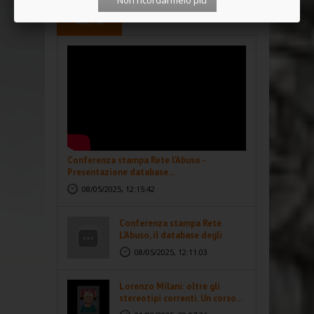
Non ricordarmelo più
I VIDEO DI
ADISTA
Conferenza stampa Rete l'Abuso -
Presentazione database...
08/05/2025, 12:15:42
Conferenza stampa Rete
L'Abuso, il database degli
abusi...
08/05/2025, 12:11:03
Lorenzo Milani: oltre gli
stereotipi correnti. Un corso...