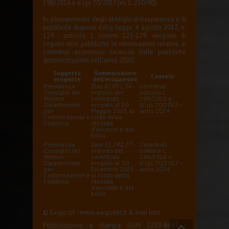
198/2016 e d.lgs 70/2017 (ex L. 250/90)
In adempimento degli obblighi di trasparenza e di
pubblicità disposti dalla Legge 4 agosto 2017, n.
124 - articolo 1, commi 125-129, vengono di
seguito rese pubbliche le informazioni relative ai
contributi economici incassati dalle pubbliche
amministrazioni nell'anno 2020:
Soggetto
Somma/valore
Causale
erogante
dell'erogazione
Presidenza
Euro 47.051,34
-
Contributi
Consiglio dei
importo del
editoria L.
Ministri
contributo
198/2016 e
Dipartimento
erogato al 20
d.lgs 70/2017 –
per
Maggio 2025 al
anno 2024
l'informazione e
lordo della
l'editoria
ritenuta
d'acconto e del
bollo
Presidenza
Euro 51.741,77
-
Contributi
Consiglio dei
importo del
editoria L.
Ministri
contributo
198/2016 e
Dipartimento
erogato al 10
d.lgs 70/2017 –
per
Dicembre 2025
anno 2024
l'informazione e
al lordo della
l'editoria
ritenuta
d'acconto e del
bollo
© Exigo srl -
www.exigonet.it
&
Ivan Iraci
Pubblicazione a stampa: ISSN 2239-8643 -