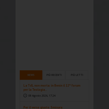
NEWS
PIÙ RECENTI
PIÙ LETTI
La TdL non morta: in Benin il 12° forum
per la Teologia...
08 Agosto 2026, 17:24
Per il verso giusto. Smisura