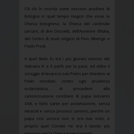
C’è chi lo ricorda come vescovo ausiliare di
Bologna in quel tempo magico che visse la
Chiesa bolognese, la Chiesa del cardinale
Lercaro, di don Dossetti, dell’Avvenire d’Italia,
del Centro di studi religiosi di Pino Alberigo e
Paolo Prodi.
A quel titolo fu tra i più giovani vescovi del
Vaticano II: e lì parlò per la pace, ed ebbe il
coraggio di levarsi in san Pietro per chiedere ai
Padri conciliari, contro ogni prudenza
ecclesiastica, di procedere alla
canonizzazione conciliare di papa Giovanni
XXIII, e farlo santo per acclamazione, senza
miracoli e senza processi canonici, perché un
papa così ancora non si era mai visto, e
proprio quel Concilio ne era il lascito più
prezioso per la Chiesa e per il mondo.