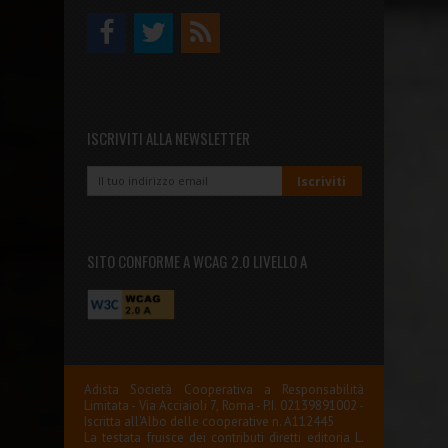
ISCRIVITI ALLA NEWSLETTER
SITO CONFORME A WCAG 2.0 LIVELLO A
Adista Società Cooperativa a Responsabilità
Limitata - Via Acciaioli 7, Roma - P.I. 02139891002 -
Iscritta all'Albo delle cooperative n. A112445
La testata fruisce dei contributi diretti editoria L.