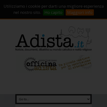
Sostienici!
Carrello
Login
Utilizziamo i cookie per darti una migliore esperienza
Abbonamenti
Contatti
Campagne di crowdfunding
nel nostro sito.
Ho capito
Maggiori info
Chi Siamo