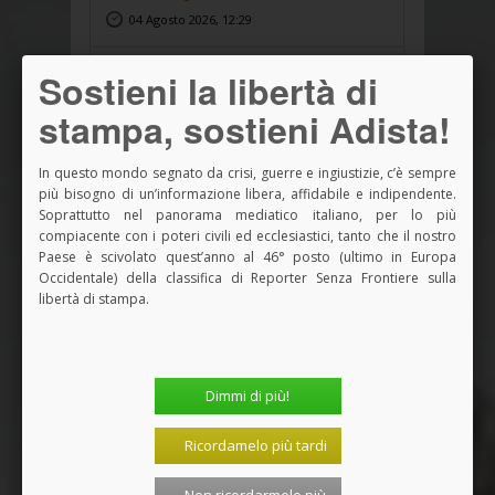
04 Agosto 2026, 12:29
Sessione ecumenica Sae: un’immagine che
Sostieni la libertà di
non si compra
stampa, sostieni Adista!
03 Agosto 2026, 14:43
In questo mondo segnato da crisi, guerre e ingiustizie, c’è sempre
Sessione ecumenica Sae: abitare la
secolarizzazione
più bisogno di un’informazione libera, affidabile e indipendente.
Soprattutto nel panorama mediatico italiano, per lo più
02 Agosto 2026, 14:40
compiacente con i poteri civili ed ecclesiastici, tanto che il nostro
Paese è scivolato quest’anno al 46° posto (ultimo in Europa
Sessione ecumenica Sae: Bari 2026, un
Occidentale) della classifica di Reporter Senza Frontiere sulla
evento ecumenico
libertà di stampa.
01 Agosto 2026, 14:36
La teologia pubblica nello spazio secolare
alla session...
Dimmi di più!
31 Luglio 2026, 14:33
Ricordamelo più tardi
<<
<
1
2
3
4
>
>>