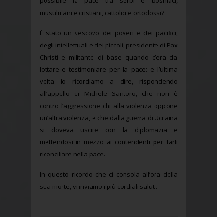
possibile la pace tra serbi e bosniaci,
musulmani e cristiani, cattolici e ortodossi?
È stato un vescovo dei poveri e dei pacifici,
degli intellettuali e dei piccoli, presidente di Pax
Christi e militante di base quando c’era da
lottare e testimoniare per la pace: e l’ultima
volta lo ricordiamo a dire, rispondendo
all’appello di Michele Santoro, che non è
contro l’aggressione chi alla violenza oppone
un’altra violenza, e che dalla guerra di Ucraina
si doveva uscire con la diplomazia e
mettendosi in mezzo ai contendenti per farli
riconciliare nella pace.
In questo ricordo che ci consola all’ora della
sua morte, vi inviamo i più cordiali saluti.