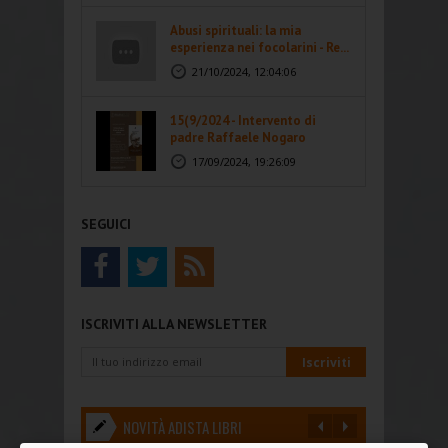
Abusi spirituali: la mia
esperienza nei focolarini - Re...
21/10/2024, 12:04:06
15(9/2024 - Intervento di
padre Raffaele Nogaro
17/09/2024, 19:26:09
SEGUICI
ISCRIVITI ALLA NEWSLETTER
NOVITÀ ADISTA LIBRI