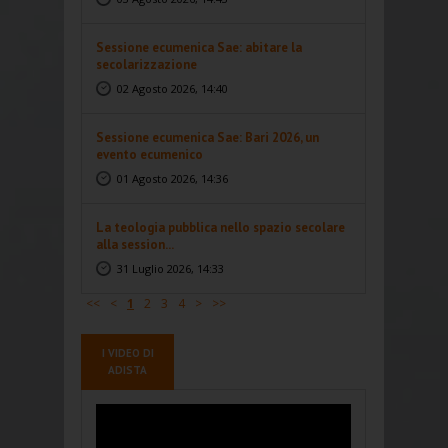
Sessione ecumenica Sae: abitare la
secolarizzazione
02 Agosto 2026, 14:40
Sessione ecumenica Sae: Bari 2026, un
evento ecumenico
01 Agosto 2026, 14:36
La teologia pubblica nello spazio secolare
alla session...
31 Luglio 2026, 14:33
<<
<
1
2
3
4
>
>>
I VIDEO DI
ADISTA