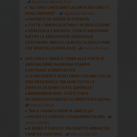
- di
Rigoberta Menchù Tum
"ALL'ONU CHIEDIAMO LA CARTA DEI DIRITTI
DEGLI INDIGENI"
- di
Rigoberta Menchù
UN PRETE IN ODORE DI POVERTÀ
TUTTA L'AMERICALATINA E' IN EBOLLIZIONE
VENEZUELA E MESSICO: COSA SI NASCONDE
DIETRO LE SANGUINOSE GUERRIGLIE
CONTADINE. INDIOS, LA RIVOLTA DELLA FAME
CHE SPIAZZA LE IDEOLOGIE
- di
Franco Perlotto
VATICANO E ISRAELE, FERMI ALLE PORTE DI
GERUSALEMME RASSEGNA STAMPA
UN PASSO SIGNIFICATIVO
LA PRESIDENTE DEGLI EBREI ITALIANI TULLIA
ZEVI ENTUSIASTA "MA NON TUTTE LE
DIFFICOLTÀ SONO STATE SUPERATE"
MONSIGNOR RIVA: COSÌ È STATA
RICONOSCIUTA ANCHE LA LIBERTÀ RELIGIOSA
-
di
Antonio Giorgi
"MA IL PASSATO NON SI CANCELLA"
UN PATTO CONTRO I FONDAMENTALISMI
- di
Amos Luzzato
IL MURO È CADUTO. MA QUESTO ABBRACCIO
VIENE DA LONTANO
- di
Vittorio Citterich