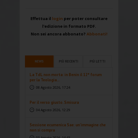
Effettua il
login
per poter consultare
l'edizione in formato PDF.
Non sei ancora abbonato?
Abbonati!
NEWS
PIÙ RECENTI
PIÙ LETTI
La TdL non morta: in Benin il 12° forum
per la Teologia...
08 Agosto 2026, 17:24
Per il verso giusto. Smisura
04 Agosto 2026, 12:29
Sessione ecumenica Sae: un’immagine che
non si compra
03 Agosto 2026, 14:43