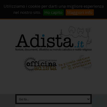
Sostienici!
Carrello
Login
Utilizziamo i cookie per darti una migliore esperienza
Abbonamenti
Contatti
Campagne di crowdfunding
nel nostro sito.
Ho capito
Maggiori info
Chi Siamo