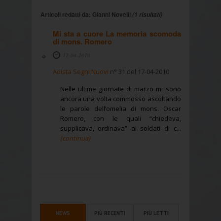
Articoli redatti da: Gianni Novelli
(1 risultati)
Mi sta a cuore La memoria scomoda
di mons. Romero
12-04-2010
Adista Segni Nuovi
n° 31 del 17-04-2010
Nelle ultime giornate di marzo mi sono
ancora una volta commosso ascoltando
le parole dell’omelia di mons. Oscar
Romero, con le quali “chiedeva,
supplicava, ordinava” ai soldati di c...
(continua)
NEWS
PIÙ RECENTI
PIÙ LETTI