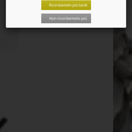
Ricordamelo più tardi
Non ricordarmelo più