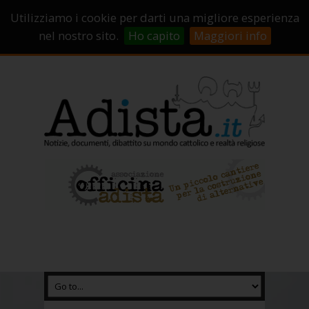
Sostienici!
Carrello
Login
Utilizziamo i cookie per darti una migliore esperienza
Abbonamenti
Contatti
Campagne di crowdfunding
nel nostro sito.
Ho capito
Maggiori info
Chi Siamo