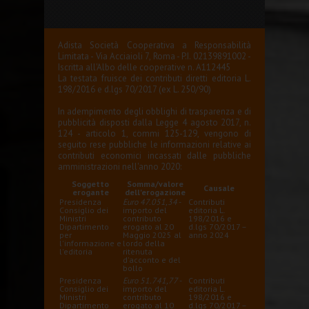
Adista Società Cooperativa a Responsabilità
Limitata - Via Acciaioli 7, Roma - P.I. 02139891002 -
Iscritta all'Albo delle cooperative n. A112445
La testata fruisce dei contributi diretti editoria L.
198/2016 e d.lgs 70/2017 (ex L. 250/90)
In adempimento degli obblighi di trasparenza e di
pubblicità disposti dalla Legge 4 agosto 2017, n.
124 - articolo 1, commi 125-129, vengono di
seguito rese pubbliche le informazioni relative ai
contributi economici incassati dalle pubbliche
amministrazioni nell'anno 2020:
Soggetto
Somma/valore
Causale
erogante
dell'erogazione
Presidenza
Euro 47.051,34
-
Contributi
Consiglio dei
importo del
editoria L.
Ministri
contributo
198/2016 e
Dipartimento
erogato al 20
d.lgs 70/2017 –
per
Maggio 2025 al
anno 2024
l'informazione e
lordo della
l'editoria
ritenuta
d'acconto e del
bollo
Presidenza
Euro 51.741,77
-
Contributi
Consiglio dei
importo del
editoria L.
Ministri
contributo
198/2016 e
Dipartimento
erogato al 10
d.lgs 70/2017 –