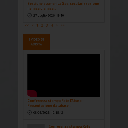
Sessione ecumenica Sae: secolarizzazione
nemica o amica...
27 Luglio 2026, 19:10
<<
<
1
2
3
4
>
>>
I VIDEO DI
ADISTA
Conferenza stampa Rete l'Abuso -
Presentazione database...
08/05/2025, 12:15:42
Conferenza stampa Rete