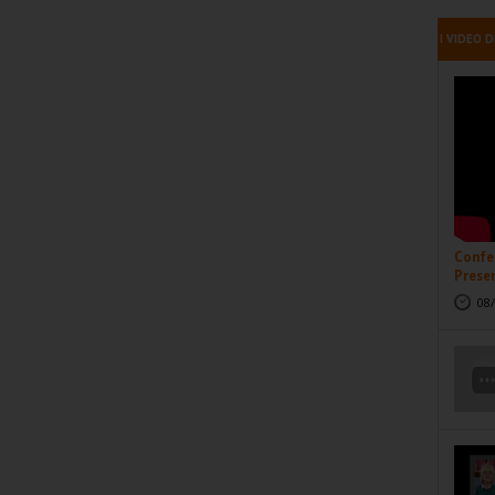
I VIDEO D
Confer
Presen
08/