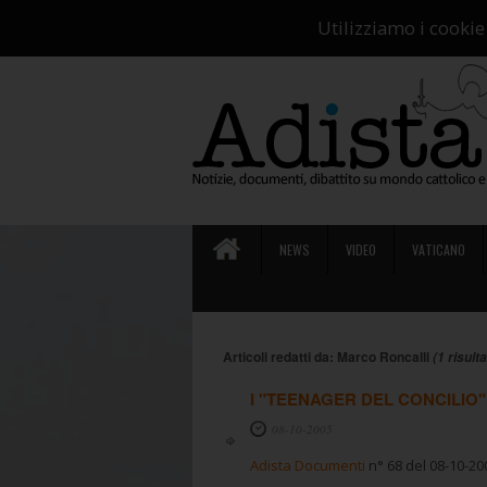
Ch
Utilizziamo i cookie
NEWS
VIDEO
VATICANO
Articoli redatti da: Marco Roncalli
(1 risulta
I "TEENAGER DEL CONCILIO"
08-10-2005
Adista Documenti
n° 68 del 08-10-20