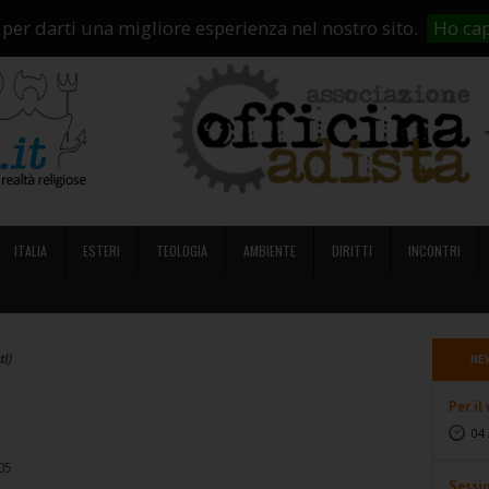
i Siamo
Abbonamenti
Contatti
Campagne di crowdfunding
So
 per darti una migliore esperienza nel nostro sito.
Ho cap
ITALIA
ESTERI
TEOLOGIA
AMBIENTE
DIRITTI
INCONTRI
ti)
NE
Per il
04 
05
Sessi