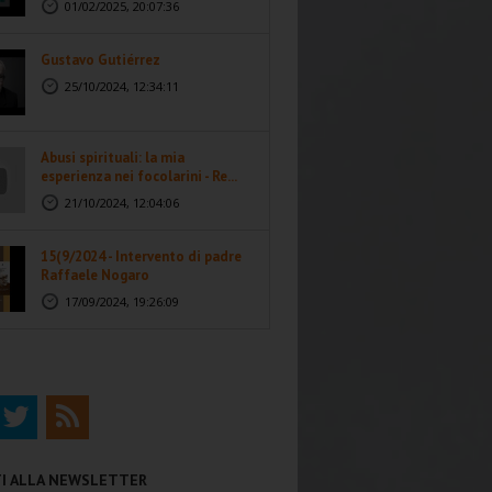
01/02/2025, 20:07:36
Gustavo Gutiérrez
25/10/2024, 12:34:11
Abusi spirituali: la mia
esperienza nei focolarini - Re...
21/10/2024, 12:04:06
15(9/2024 - Intervento di padre
Raffaele Nogaro
17/09/2024, 19:26:09
ITI ALLA NEWSLETTER