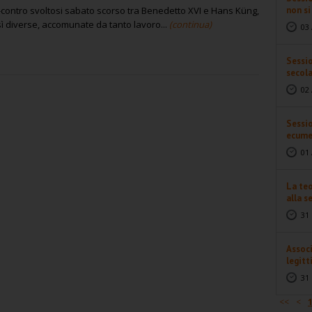
in-contro svoltosi sabato scorso tra Benedetto XVI e Hans Küng,
non s
sì diverse, accomunate da tanto lavoro...
(continua)
03 
Sessio
secol
02 
Sessio
ecume
01 
La teo
alla se
31 
Associ
legitt
31 
<<
<