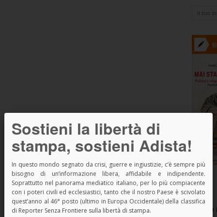
N
Sostieni la libertà di
stampa, sostieni Adista!
In questo mondo segnato da crisi, guerre e ingiustizie, c’è sempre più
bisogno di un’informazione libera, affidabile e indipendente.
Soprattutto nel panorama mediatico italiano, per lo più compiacente
con i poteri civili ed ecclesiastici, tanto che il nostro Paese è scivolato
quest’anno al 46° posto (ultimo in Europa Occidentale) della classifica
SPAZIO 
di Reporter Senza Frontiere sulla libertà di stampa.