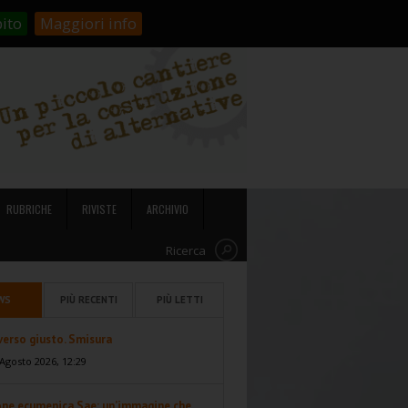
stienici!
Carrello
Login
ito
Maggiori info
RUBRICHE
RIVISTE
ARCHIVIO
Ricerca
WS
PIÙ RECENTI
PIÙ LETTI
 verso giusto. Smisura
Agosto 2026, 12:29
one ecumenica Sae: un’immagine che