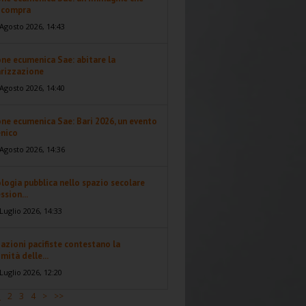
i compra
Agosto 2026, 14:43
ne ecumenica Sae: abitare la
arizzazione
Agosto 2026, 14:40
ne ecumenica Sae: Bari 2026, un evento
nico
Agosto 2026, 14:36
logia pubblica nello spazio secolare
ssion...
Luglio 2026, 14:33
azioni pacifiste contestano la
imità delle...
Luglio 2026, 12:20
1
2
3
4
>
>>