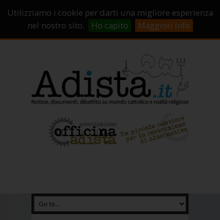
Sostienici!
Carrello
Login
Utilizziamo i cookie per darti una migliore esperienza
Abbonamenti
Contatti
Campagne di crowdfunding
nel nostro sito.
Ho capito
Maggiori info
Chi Siamo