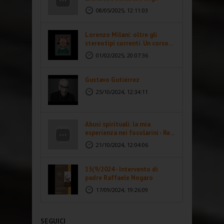
abusi...
08/05/2025, 12:11:03
Lorenzo Milani: oltre gli
stereotipi correnti. Un corso...
01/02/2025, 20:07:36
Gustavo Gutiérrez
25/10/2024, 12:34:11
Abusi spirituali: la mia
esperienza nei focolarini - Re...
21/10/2024, 12:04:06
15(9/2024 - Intervento di
padre Raffaele Nogaro
17/09/2024, 19:26:09
SEGUICI