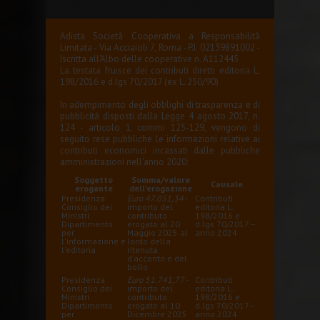
Adista Società Cooperativa a Responsabilità
Limitata - Via Acciaioli 7, Roma - P.I. 02139891002 -
Iscritta all'Albo delle cooperative n. A112445
La testata fruisce dei contributi diretti editoria L.
198/2016 e d.lgs 70/2017 (ex L. 250/90)
In adempimento degli obblighi di trasparenza e di
pubblicità disposti dalla Legge 4 agosto 2017, n.
124 - articolo 1, commi 125-129, vengono di
seguito rese pubbliche le informazioni relative ai
contributi economici incassati dalle pubbliche
amministrazioni nell'anno 2020:
Soggetto
Somma/valore
Causale
erogante
dell'erogazione
Presidenza
Euro 47.051,34
-
Contributi
Consiglio dei
importo del
editoria L.
Ministri
contributo
198/2016 e
Dipartimento
erogato al 20
d.lgs 70/2017 –
per
Maggio 2025 al
anno 2024
l'informazione e
lordo della
l'editoria
ritenuta
d'acconto e del
bollo
Presidenza
Euro 51.741,77
-
Contributi
Consiglio dei
importo del
editoria L.
Ministri
contributo
198/2016 e
Dipartimento
erogato al 10
d.lgs 70/2017 –
per
Dicembre 2025
anno 2024