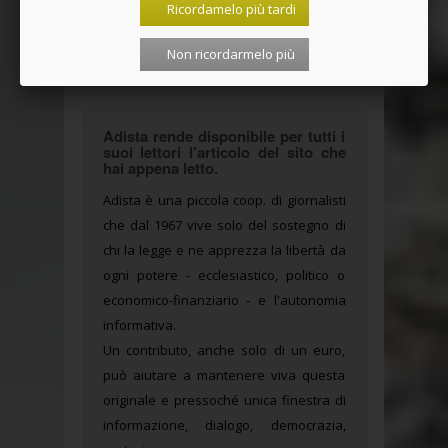
Ricordamelo più tardi
Non ricordarmelo più
Adista rende disponibile per tutti i
suoi lettori l'articolo del sito che
hai appena letto.
Adista è una piccola coop. di giornalisti
che dal 1967 vive solo del sostegno di
chi la legge e ne apprezza la libertà da
ogni potere - ecclesiastico, politico o
economico-finanziario - e l'autonomia
informativa.
Un contributo, anche solo di un euro,
può aiutare a mantenere viva questa
originale e pressoché unica finestra di
informazione, dialogo, democrazia,