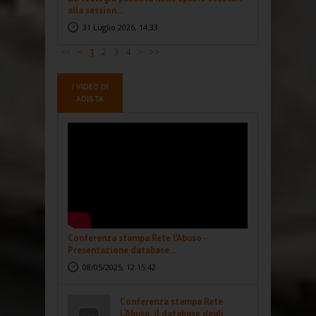
alla session...
31 Luglio 2026, 14:33
<<
<
1
2
3
4
>
>>
I VIDEO DI
ADISTA
Conferenza stampa Rete l'Abuso -
Presentazione database...
08/05/2025, 12:15:42
Conferenza stampa Rete
L'Abuso, il database degli