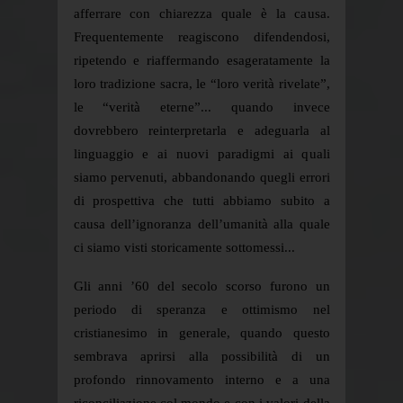
afferrare con chiarezza quale è la causa.
Frequentemente reagiscono difendendosi,
ripetendo e riaffermando esageratamente la
loro tradizione sacra, le “loro verità rivelate”,
le “verità eterne”... quando invece
dovrebbero reinterpretarla e adeguarla al
linguaggio e ai nuovi paradigmi ai quali
siamo pervenuti, abbandonando quegli errori
di prospettiva che tutti abbiamo subito a
causa dell’ignoranza dell’umanità alla quale
ci siamo visti storicamente sottomessi...
Gli anni ’60 del secolo scorso furono un
periodo di speranza e ottimismo nel
cristianesimo in generale, quando questo
sembrava aprirsi alla possibilità di un
profondo rinnovamento interno e a una
riconciliazione col mondo e con i valori della