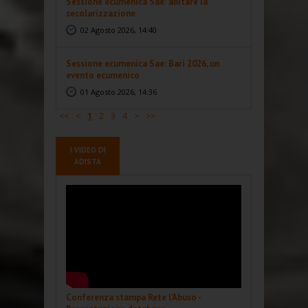
Sessione ecumenica Sae: abitare la
secolarizzazione
02 Agosto 2026, 14:40
Sessione ecumenica Sae: Bari 2026, un
evento ecumenico
01 Agosto 2026, 14:36
<<
<
1
2
3
4
>
>>
I VIDEO DI
ADISTA
Conferenza stampa Rete l'Abuso -