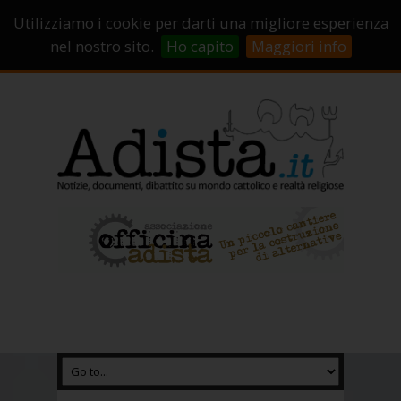
Sostienici!
Carrello
Login
Utilizziamo i cookie per darti una migliore esperienza
Abbonamenti
Contatti
Campagne di crowdfunding
nel nostro sito.
Ho capito
Maggiori info
Chi Siamo