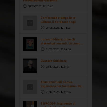
Presentazione database...
08/05/2025, 12:15:42
Conferenza stampa Rete
L'Abuso, il database degli
abusi...
08/05/2025, 12:11:03
Lorenzo Milani: oltre gli
stereotipi correnti. Un corso...
01/02/2025, 20:07:36
Gustavo Gutiérrez
25/10/2024, 12:34:11
Abusi spirituali: la mia
esperienza nei focolarini - Re...
21/10/2024, 12:04:06
15(9/2024 - Intervento di