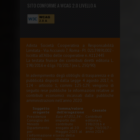
SITO CONFORME A WCAG 2.0 LIVELLO A
Adista Società Cooperativa a Responsabilità
Limitata - Via Acciaioli 7, Roma - P.I. 02139891002 -
Iscritta all'Albo delle cooperative n. A112445
La testata fruisce dei contributi diretti editoria L.
198/2016 e d.lgs 70/2017 (ex L. 250/90)
In adempimento degli obblighi di trasparenza e di
pubblicità disposti dalla Legge 4 agosto 2017, n.
124 - articolo 1, commi 125-129, vengono di
seguito rese pubbliche le informazioni relative ai
contributi economici incassati dalle pubbliche
amministrazioni nell'anno 2020:
Soggetto
Somma/valore
Causale
erogante
dell'erogazione
Presidenza
Euro 47.051,34
-
Contributi
Consiglio dei
importo del
editoria L.
Ministri
contributo
198/2016 e
Dipartimento
erogato al 20
d.lgs 70/2017 –
per
Maggio 2025 al
anno 2024
l'informazione e
lordo della
l'editoria
ritenuta