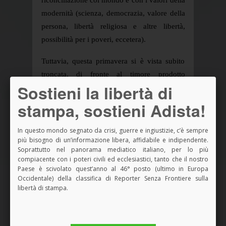
modernità (scienza, democrazia, valore della
persona, libertà religiosa e altre libertà,
possibilità per i poveri, eccetera).
Tuttavia, questa primavera si è vista subito
troncata, di fronte al timore prodotto
Sostieni la libertà di
dall’agitazione che permeava il
rinnovamento in corso. La paura vinse, e i
stampa, sostieni Adista!
freni e regressi che da allora sono avvenuti
non hanno fatto altro che frapporre sempre
In questo mondo segnato da crisi, guerre e ingiustizie, c’è sempre
maggiore distanza fra la società e il
più bisogno di un’informazione libera, affidabile e indipendente.
Soprattutto nel panorama mediatico italiano, per lo più
cristianesimo istituzionale. Nell’ultimo
compiacente con i poteri civili ed ecclesiastici, tanto che il nostro
decennio sono decine di milioni in Europa le
Paese è scivolato quest’anno al 46° posto (ultimo in Europa
Occidentale) della classifica di Reporter Senza Frontiere sulla
persone che hanno abbandonato la religione,
libertà di stampa.
giustificandosi con il non poter accettare una
visione cosmica che risulta loro essere
superata e cercando la propria realizzazione