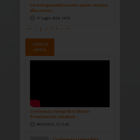
La teologia pubblica nello spazio secolare
alla session...
31 Luglio 2026, 14:33
<<
<
1
2
3
4
>
>>
I VIDEO DI
ADISTA
Conferenza stampa Rete l'Abuso -
Presentazione database...
08/05/2025, 12:15:42
Conferenza stampa Rete