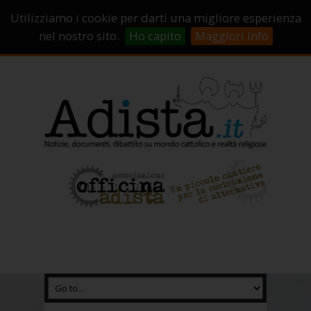
Sostienici!
Carrello
Login
Utilizziamo i cookie per darti una migliore esperienza
Abbonamenti
Contatti
Campagne di crowdfunding
nel nostro sito.
Ho capito
Maggiori info
Chi Siamo