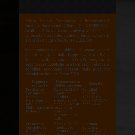
Adista Società Cooperativa a Responsabilità
Limitata - Via Acciaioli 7, Roma - P.I. 02139891002 -
Iscritta all'Albo delle cooperative n. A112445
La testata fruisce dei contributi diretti editoria L.
198/2016 e d.lgs 70/2017 (ex L. 250/90)
In adempimento degli obblighi di trasparenza e di
pubblicità disposti dalla Legge 4 agosto 2017, n.
124 - articolo 1, commi 125-129, vengono di
seguito rese pubbliche le informazioni relative ai
contributi economici incassati dalle pubbliche
amministrazioni nell'anno 2020:
Soggetto
Somma/valore
Causale
erogante
dell'erogazione
Presidenza
Euro 47.051,34
-
Contributi
Consiglio dei
importo del
editoria L.
Ministri
contributo
198/2016 e
Dipartimento
erogato al 20
d.lgs 70/2017 –
per
Maggio 2025 al
anno 2024
l'informazione e
lordo della
l'editoria
ritenuta
d'acconto e del
bollo
Presidenza
Euro 51.741,77
-
Contributi
Consiglio dei
importo del
editoria L.
Ministri
contributo
198/2016 e
Dipartimento
erogato al 10
d.lgs 70/2017 –