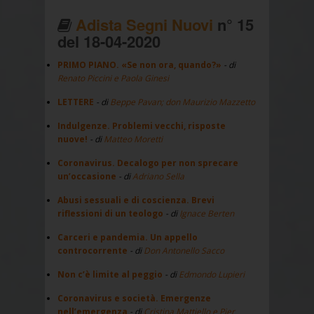
Adista Segni Nuovi
n° 15
del 18-04-2020
PRIMO PIANO. «Se non ora, quando?»
- di
Renato Piccini e Paola Ginesi
LETTERE
- di
Beppe Pavan; don Maurizio Mazzetto
Indulgenze. Problemi vecchi, risposte
nuove!
- di
Matteo Moretti
Coronavirus. Decalogo per non sprecare
un’occasione
- di
Adriano Sella
Abusi sessuali e di coscienza. Brevi
riflessioni di un teologo
- di
Ignace Berten
Carceri e pandemia. Un appello
controcorrente
- di
Don Antonello Sacco
Non c’è limite al peggio
- di
Edmondo Lupieri
Coronavirus e società. Emergenze
nell’emergenza
- di
Cristina Mattiello e Pier