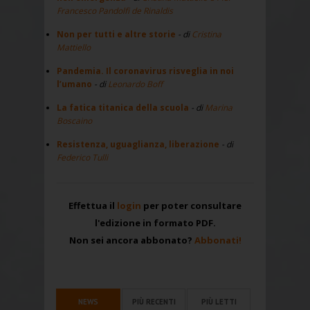
Francesco Pandolfi de Rinaldis
Non per tutti e altre storie
- di
Cristina
Mattiello
Pandemia. Il coronavirus risveglia in noi
l’umano
- di
Leonardo Boff
La fatica titanica della scuola
- di
Marina
Boscaino
Resistenza, uguaglianza, liberazione
- di
Federico Tulli
Effettua il
login
per poter consultare
l'edizione in formato PDF.
Non sei ancora abbonato?
Abbonati!
NEWS
PIÙ RECENTI
PIÙ LETTI