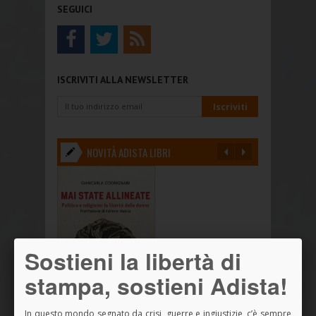
SEGUICI
ISCRIVITI ALLA NEWSLETTER
NOVITÀ ADISTA LIBRI
Sostieni la libertà di
stampa, sostieni Adista!
In questo mondo segnato da crisi, guerre e ingiustizie, c’è sempre