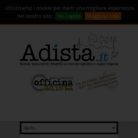
Sostienici!
Carrello
Login
Utilizziamo i cookie per darti una migliore esperienza
Abbonamenti
Contatti
Campagne di crowdfunding
nel nostro sito.
Ho capito
Maggiori info
Chi Siamo