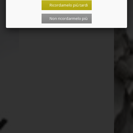
Ricordamelo più tardi
Non ricordarmelo più