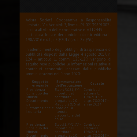
Adista Società Cooperativa a Responsabilità
Limitata - Via Acciaioli 7, Roma - P.I. 02139891002 -
Iscritta all'Albo delle cooperative n. A112445
La testata fruisce dei contributi diretti editoria L.
198/2016 e d.lgs 70/2017 (ex L. 250/90)
In adempimento degli obblighi di trasparenza e di
pubblicità disposti dalla Legge 4 agosto 2017, n.
124 - articolo 1, commi 125-129, vengono di
seguito rese pubbliche le informazioni relative ai
contributi economici incassati dalle pubbliche
amministrazioni nell'anno 2020:
Soggetto
Somma/valore
Causale
erogante
dell'erogazione
Presidenza
Euro 47.051,34
-
Contributi
Consiglio dei
importo del
editoria L.
Ministri
contributo
198/2016 e
Dipartimento
erogato al 20
d.lgs 70/2017 –
per
Maggio 2025 al
anno 2024
l'informazione e
lordo della
l'editoria
ritenuta
d'acconto e del
bollo
Presidenza
Euro 51.741,77
-
Contributi
Consiglio dei
importo del
editoria L.
Ministri
contributo
198/2016 e
Dipartimento
erogato al 10
d.lgs 70/2017 –