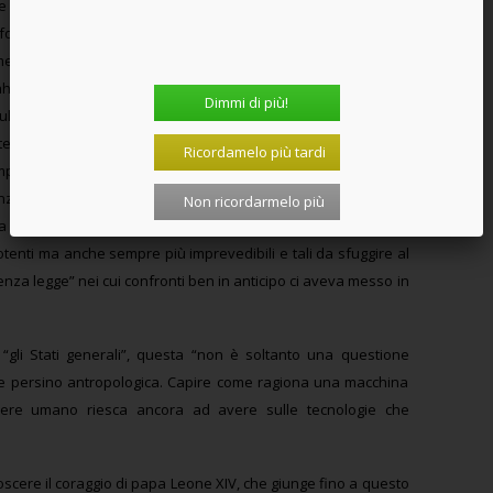
he il Pentagono ne faceva, ha rotto con esso dicendo di non
e fosse usata per gestire le nuove armi e le operazioni militari,
ome il nostro grande esercito deve combattere e vincere le
ah papa Leone ha invitato a partecipare alla presentazione
Dimmi di più!
ula nuova del Sinodo, ieri in Vaticano, e gli ha chiesto di fare
elligenza Artificiale, cosa che Olah ha fatto, come uno dei più
Ricordamelo più tardi
dell’interpretabilità dell’intelligenza artificiale, cioè del
zionamento interno dei sistemi di Intelligenza Artificiale più
Non ricordarmelo più
a rendere “leggibili” le decisioni delle macchine, in un’epoca in
otenti ma anche sempre più imprevedibili e tali da sfuggire al
senza legge” nei cui confronti ben in anticipo ci aveva messo in
gli Stati generali”, questa “non è soltanto una questione
ca e persino antropologica. Capire come ragiona una macchina
essere umano riesca ancora ad avere sulle tecnologie che
oscere il coraggio di papa Leone XIV, che giunge fino a questo