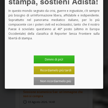
stampa, sostieni Adista!
In questo mondo segnato da crisi, guerre e ingiustizie, c’è sempre
più bisogno di un’informazione libera, affidabile e indipendente.
Soprattutto nel panorama mediatico italiano, per lo più
NEWS
PIÙ RECENTI
PIÙ LETTI
compiacente con i poteri civili ed ecclesiastici, tanto che il nostro
Paese è scivolato quest’anno al 46° posto (ultimo in Europa
Cristo si è fermato allo Spin Time. Anche il
Occidentale) della classifica di Reporter Senza Frontiere sulla
cardinale...
libertà di stampa.
09 Agosto 2026, 12:25
La TdL non morta: in Benin il 12° forum
per la Teologia...
Dimmi di più!
08 Agosto 2026, 17:24
Ricordamelo più tardi
Per il verso giusto. Smisura
04 Agosto 2026, 12:29
Non ricordarmelo più
Sessione ecumenica Sae: un’immagine che
non si compra
03 Agosto 2026, 14:43