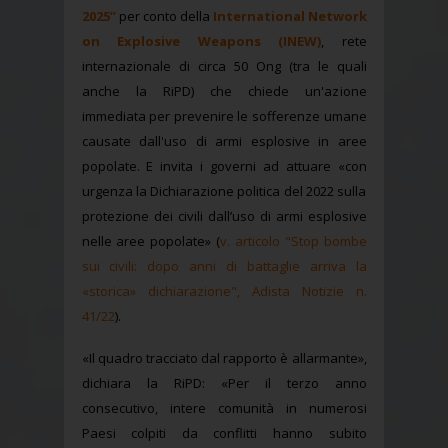
2025”
per conto della
International Network
on Explosive Weapons (INEW)
, rete
internazionale di circa 50 Ong (tra le quali
anche la RiPD) che chiede un'azione
immediata per prevenire le sofferenze umane
causate dall'uso di armi esplosive in aree
popolate. E invita i governi ad attuare «con
urgenza la Dichiarazione politica del 2022 sulla
protezione dei civili dall’uso di armi esplosive
nelle aree popolate» (
v. articolo "Stop bombe
sui civili: dopo anni di battaglie arriva la
«storica» dichiarazione", Adista Notizie n.
41/22
).
«Il quadro tracciato dal rapporto è allarmante»,
dichiara la RiPD: «Per il terzo anno
consecutivo, intere comunità in numerosi
Paesi colpiti da conflitti hanno subito