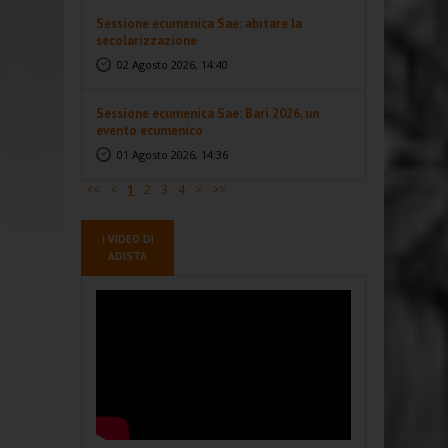
Sessione ecumenica Sae: abitare la
secolarizzazione
02 Agosto 2026, 14:40
Sessione ecumenica Sae: Bari 2026, un
evento ecumenico
01 Agosto 2026, 14:36
<<
<
1
2
3
4
>
>>
I VIDEO DI
ADISTA