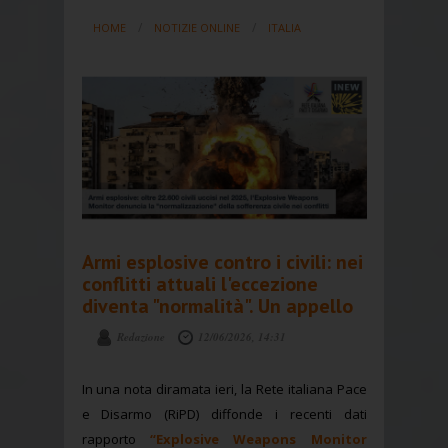
HOME
NOTIZIE ONLINE
ITALIA
Armi esplosive contro i civili: nei
conflitti attuali l'eccezione
diventa "normalità". Un appello
Redazione
12/06/2026, 14:31
In una nota diramata ieri, la Rete italiana Pace
e Disarmo (RiPD) diffonde i recenti dati
rapporto
“Explosive Weapons Monitor