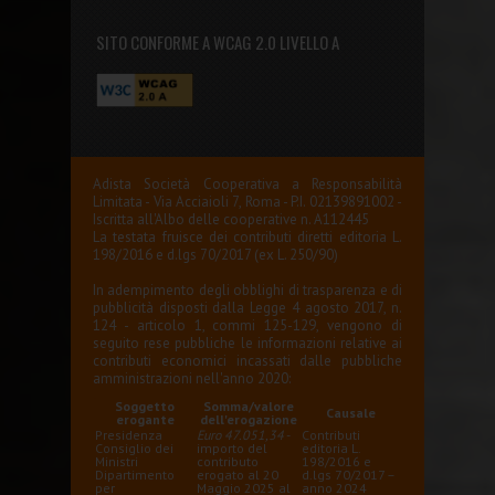
SITO CONFORME A WCAG 2.0 LIVELLO A
Adista Società Cooperativa a Responsabilità
Limitata - Via Acciaioli 7, Roma - P.I. 02139891002 -
Iscritta all'Albo delle cooperative n. A112445
La testata fruisce dei contributi diretti editoria L.
198/2016 e d.lgs 70/2017 (ex L. 250/90)
In adempimento degli obblighi di trasparenza e di
pubblicità disposti dalla Legge 4 agosto 2017, n.
124 - articolo 1, commi 125-129, vengono di
seguito rese pubbliche le informazioni relative ai
contributi economici incassati dalle pubbliche
amministrazioni nell'anno 2020:
Soggetto
Somma/valore
Causale
erogante
dell'erogazione
Presidenza
Euro 47.051,34
-
Contributi
Consiglio dei
importo del
editoria L.
Ministri
contributo
198/2016 e
Dipartimento
erogato al 20
d.lgs 70/2017 –
per
Maggio 2025 al
anno 2024