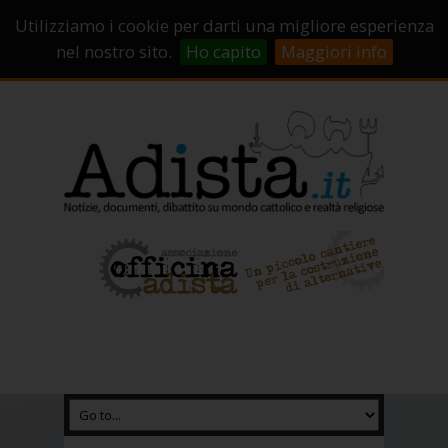
Sostienici!
Carrello
Login
Utilizziamo i cookie per darti una migliore esperienza
Abbonamenti
Contatti
Campagne di crowdfunding
nel nostro sito.
Ho capito
Maggiori info
Chi Siamo