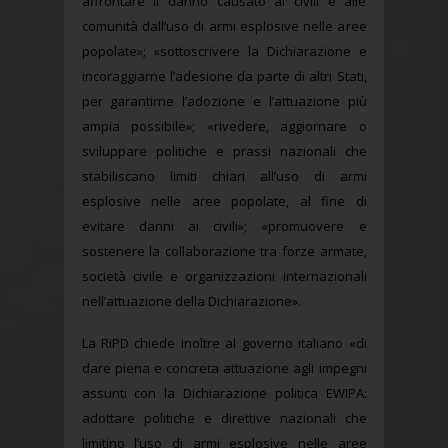
affrontare il danno causato ai civili e alle
comunità dall’uso di armi esplosive nelle aree
popolate»; «sottoscrivere la Dichiarazione e
incoraggiarne l’adesione da parte di altri Stati,
per garantirne l’adozione e l’attuazione più
ampia possibile»; «rivedere, aggiornare o
sviluppare politiche e prassi nazionali che
stabiliscano limiti chiari all’uso di armi
esplosive nelle aree popolate, al fine di
evitare danni ai civili»; «promuovere e
sostenere la collaborazione tra forze armate,
società civile e organizzazioni internazionali
nell’attuazione della Dichiarazione».
La RiPD chiede inoltre al governo italiano «di
dare piena e concreta attuazione agli impegni
assunti con la Dichiarazione politica EWIPA:
adottare politiche e direttive nazionali che
limitino l’uso di armi esplosive nelle aree