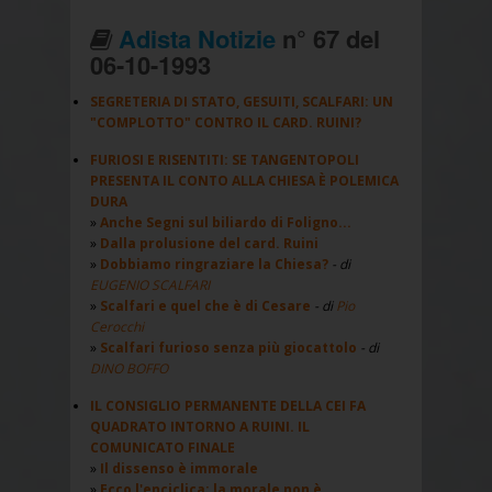
Adista Notizie
n° 67 del
06-10-1993
SEGRETERIA DI STATO, GESUITI, SCALFARI: UN
"COMPLOTTO" CONTRO IL CARD. RUINI?
FURIOSI E RISENTITI: SE TANGENTOPOLI
PRESENTA IL CONTO ALLA CHIESA È POLEMICA
DURA
Anche Segni sul biliardo di Foligno...
Dalla prolusione del card. Ruini
Dobbiamo ringraziare la Chiesa?
- di
EUGENIO SCALFARI
Scalfari e quel che è di Cesare
- di
Pio
Cerocchi
Scalfari furioso senza più giocattolo
- di
DINO BOFFO
IL CONSIGLIO PERMANENTE DELLA CEI FA
QUADRATO INTORNO A RUINI. IL
COMUNICATO FINALE
Il dissenso è immorale
Ecco l'enciclica: la morale non è