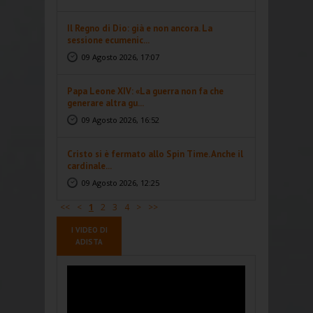
Il Regno di Dio: già e non ancora. La
sessione ecumenic...
09 Agosto 2026, 17:07
Papa Leone XIV: «La guerra non fa che
generare altra gu...
09 Agosto 2026, 16:52
Cristo si è fermato allo Spin Time. Anche il
cardinale...
09 Agosto 2026, 12:25
<<
<
1
2
3
4
>
>>
I VIDEO DI
ADISTA