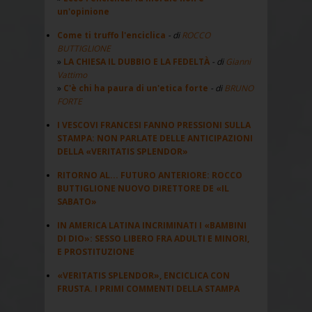
un'opinione
Come ti truffo l'enciclica
- di
ROCCO
BUTTIGLIONE
LA CHIESA IL DUBBIO E LA FEDELTÀ
- di
Gianni
Vattimo
C'è chi ha paura di un'etica forte
- di
BRUNO
FORTE
I VESCOVI FRANCESI FANNO PRESSIONI SULLA
STAMPA: NON PARLATE DELLE ANTICIPAZIONI
DELLA «VERITATIS SPLENDOR»
RITORNO AL... FUTURO ANTERIORE: ROCCO
BUTTIGLIONE NUOVO DIRETTORE DE «IL
SABATO»
IN AMERICA LATINA INCRIMINATI I «BAMBINI
DI DIO»: SESSO LIBERO FRA ADULTI E MINORI,
E PROSTITUZIONE
«VERITATIS SPLENDOR», ENCICLICA CON
FRUSTA. I PRIMI COMMENTI DELLA STAMPA