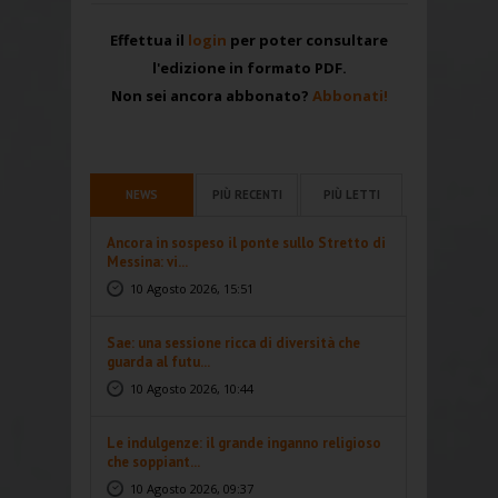
Effettua il
login
per poter consultare
l'edizione in formato PDF.
Non sei ancora abbonato?
Abbonati!
NEWS
PIÙ RECENTI
PIÙ LETTI
Ancora in sospeso il ponte sullo Stretto di
Messina: vi...
10 Agosto 2026, 15:51
Sae: una sessione ricca di diversità che
guarda al futu...
10 Agosto 2026, 10:44
Le indulgenze: il grande inganno religioso
che soppiant...
10 Agosto 2026, 09:37