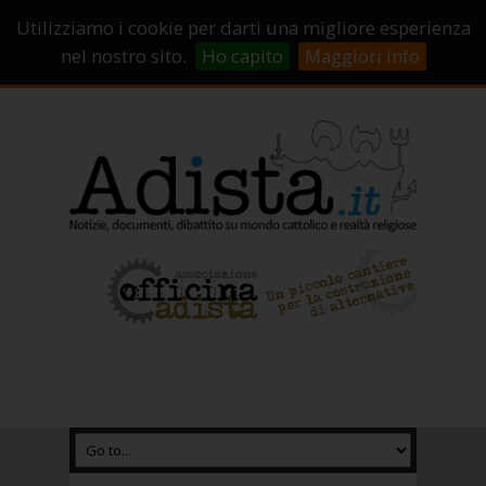
Sostienici!
Carrello
Login
Utilizziamo i cookie per darti una migliore esperienza
Abbonamenti
Contatti
Campagne di crowdfunding
nel nostro sito.
Ho capito
Maggiori info
Chi Siamo