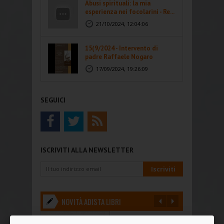
Abusi spirituali: la mia
esperienza nei focolarini - Re...
21/10/2024, 12:04:06
15(9/2024 - Intervento di
padre Raffaele Nogaro
17/09/2024, 19:26:09
SEGUICI
ISCRIVITI ALLA NEWSLETTER
NOVITÀ ADISTA LIBRI