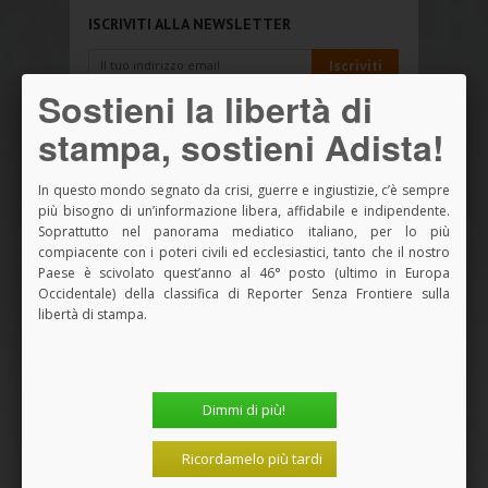
ISCRIVITI ALLA NEWSLETTER
Sostieni la libertà di
stampa, sostieni Adista!
NOVITÀ ADISTA LIBRI
In questo mondo segnato da crisi, guerre e ingiustizie, c’è sempre
più bisogno di un’informazione libera, affidabile e indipendente.
Soprattutto nel panorama mediatico italiano, per lo più
compiacente con i poteri civili ed ecclesiastici, tanto che il nostro
Paese è scivolato quest’anno al 46° posto (ultimo in Europa
Occidentale) della classifica di Reporter Senza Frontiere sulla
libertà di stampa.
Dimmi di più!
Ricordamelo più tardi