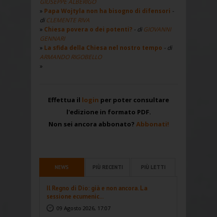
GIUSEPPE ALBERIGO
Papa Wojtyla non ha bisogno di difensori
-
di
CLEMENTE RIVA
Chiesa povera o dei potenti?
- di
GIOVANNI
GENNARI
La sfida della Chiesa nel nostro tempo
- di
ARMANDO RIGOBELLO
Effettua il
login
per poter consultare
l'edizione in formato PDF.
Non sei ancora abbonato?
Abbonati!
NEWS
PIÙ RECENTI
PIÙ LETTI
Il Regno di Dio: già e non ancora. La
sessione ecumenic...
09 Agosto 2026, 17:07