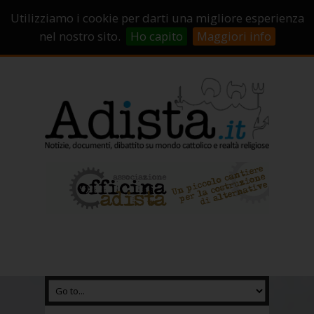
Sostienici!
Carrello
Login
Utilizziamo i cookie per darti una migliore esperienza
Abbonamenti
Contatti
Campagne di crowdfunding
nel nostro sito.
Ho capito
Maggiori info
Chi Siamo