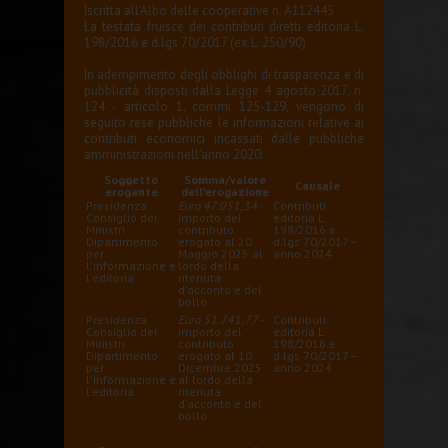
Iscritta all'Albo delle cooperative n. A112445
La testata fruisce dei contributi diretti editoria L.
198/2016 e d.lgs 70/2017 (ex L. 250/90)
In adempimento degli obblighi di trasparenza e di
pubblicità disposti dalla Legge 4 agosto 2017, n.
124 - articolo 1, commi 125-129, vengono di
seguito rese pubbliche le informazioni relative ai
contributi economici incassati dalle pubbliche
amministrazioni nell'anno 2020:
Soggetto
Somma/valore
Causale
erogante
dell'erogazione
Presidenza
Euro 47.051,34
-
Contributi
Consiglio dei
importo del
editoria L.
Ministri
contributo
198/2016 e
Dipartimento
erogato al 20
d.lgs 70/2017 –
per
Maggio 2025 al
anno 2024
l'informazione e
lordo della
l'editoria
ritenuta
d'acconto e del
bollo
Presidenza
Euro 51.741,77
-
Contributi
Consiglio dei
importo del
editoria L.
Ministri
contributo
198/2016 e
Dipartimento
erogato al 10
d.lgs 70/2017 –
per
Dicembre 2025
anno 2024
l'informazione e
al lordo della
l'editoria
ritenuta
d'acconto e del
bollo