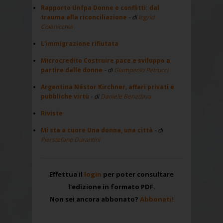
Rapporto Unfpa Donne e conflitti: dal
trauma alla riconciliazione
- di
Ingrid
Colanicchia
L'immigrazione rifiutata
Microcredito Costruire pace e sviluppo a
partire dalle donne
- di
Giampaolo Petrucci
Argentina Néstor Kirchner, affari privati e
pubbliche virtù
- di
Daniele Benadava
Riviste
Mi sta a cuore Una donna, una città
- di
Pierstefano Durantini
Effettua il
login
per poter consultare
l'edizione in formato PDF.
Non sei ancora abbonato?
Abbonati!