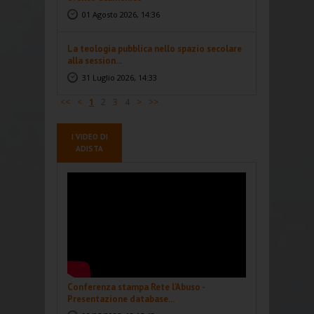
01 Agosto 2026, 14:36
La teologia pubblica nello spazio secolare
alla session...
31 Luglio 2026, 14:33
<<
<
1
2
3
4
>
>>
I VIDEO DI
ADISTA
Conferenza stampa Rete l'Abuso -
Presentazione database...