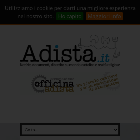
Sostienici!
Carrello
Login
Utilizziamo i cookie per darti una migliore esperienza
Abbonamenti
Contatti
Campagne di crowdfunding
nel nostro sito.
Ho capito
Maggiori info
Chi Siamo