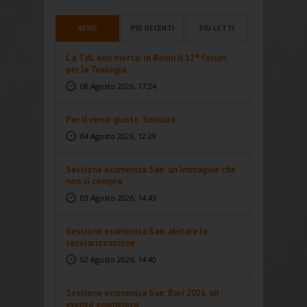
NEWS
PIÙ RECENTI
PIÙ LETTI
La TdL non morta: in Benin il 12° forum
per la Teologia...
08 Agosto 2026, 17:24
Per il verso giusto. Smisura
04 Agosto 2026, 12:29
Sessione ecumenica Sae: un’immagine che
non si compra
03 Agosto 2026, 14:43
Sessione ecumenica Sae: abitare la
secolarizzazione
02 Agosto 2026, 14:40
Sessione ecumenica Sae: Bari 2026, un
evento ecumenico