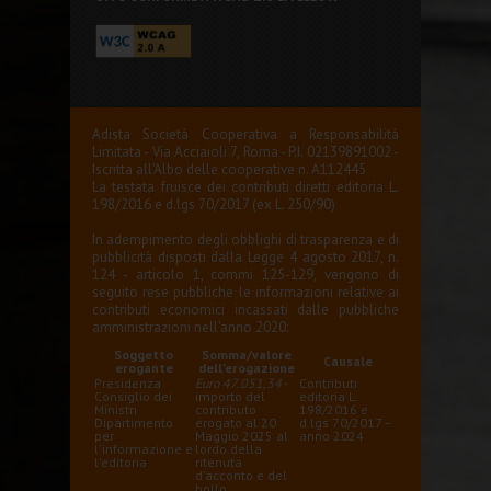
Adista Società Cooperativa a Responsabilità
Limitata - Via Acciaioli 7, Roma - P.I. 02139891002 -
Iscritta all'Albo delle cooperative n. A112445
La testata fruisce dei contributi diretti editoria L.
198/2016 e d.lgs 70/2017 (ex L. 250/90)
In adempimento degli obblighi di trasparenza e di
pubblicità disposti dalla Legge 4 agosto 2017, n.
124 - articolo 1, commi 125-129, vengono di
seguito rese pubbliche le informazioni relative ai
contributi economici incassati dalle pubbliche
amministrazioni nell'anno 2020:
Soggetto
Somma/valore
Causale
erogante
dell'erogazione
Presidenza
Euro 47.051,34
-
Contributi
Consiglio dei
importo del
editoria L.
Ministri
contributo
198/2016 e
Dipartimento
erogato al 20
d.lgs 70/2017 –
per
Maggio 2025 al
anno 2024
l'informazione e
lordo della
l'editoria
ritenuta
d'acconto e del
bollo