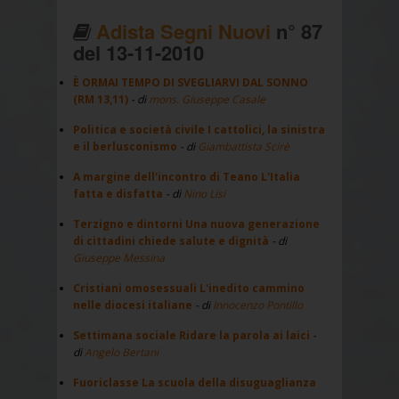
Adista Segni Nuovi
n° 87
del 13-11-2010
È ORMAI TEMPO DI SVEGLIARVI DAL SONNO
(RM 13,11)
- di
mons. Giuseppe Casale
Politica e società civile I cattolici, la sinistra
e il berlusconismo
- di
Giambattista Scirè
A margine dell'incontro di Teano L'Italia
fatta e disfatta
- di
Nino Lisi
Terzigno e dintorni Una nuova generazione
di cittadini chiede salute e dignità
- di
Giuseppe Messina
Cristiani omosessuali L'inedito cammino
nelle diocesi italiane
- di
Innocenzo Pontillo
Settimana sociale Ridare la parola ai laici
-
di
Angelo Bertani
Fuoriclasse La scuola della disuguaglianza