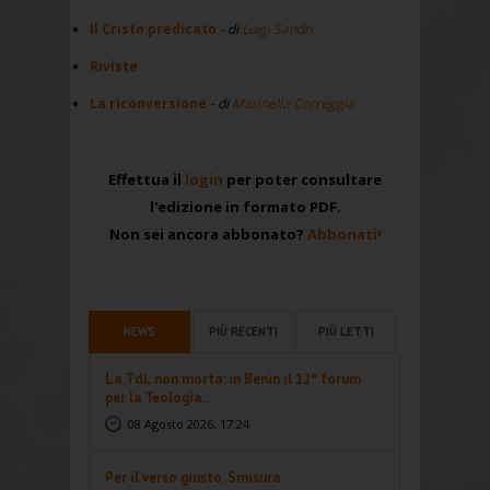
Il Cristo predicato
- di
Luigi Sandri
Riviste
La riconversione
- di
Marinella Correggia
Effettua il
login
per poter consultare
l'edizione in formato PDF.
Non sei ancora abbonato?
Abbonati!
NEWS
PIÙ RECENTI
PIÙ LETTI
La TdL non morta: in Benin il 12° forum
per la Teologia...
08 Agosto 2026, 17:24
Per il verso giusto. Smisura