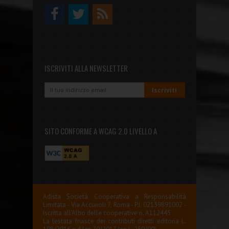
ISCRIVITI ALLA NEWSLETTER
SITO CONFORME A WCAG 2.0 LIVELLO A
Adista Società Cooperativa a Responsabilità
Limitata - Via Acciaioli 7, Roma - P.I. 02139891002 -
Iscritta all'Albo delle cooperative n. A112445
La testata fruisce dei contributi diretti editoria L.