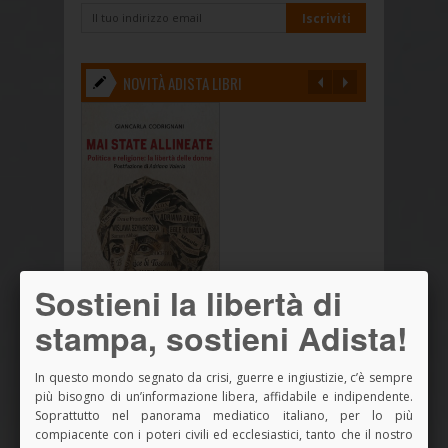
NOVITÀ ADISTA LIBRI
Sostieni la libertà di
stampa, sostieni Adista!
In questo mondo segnato da crisi, guerre e ingiustizie, c’è sempre
più bisogno di un’informazione libera, affidabile e indipendente.
Soprattutto nel panorama mediatico italiano, per lo più
compiacente con i poteri civili ed ecclesiastici, tanto che il nostro