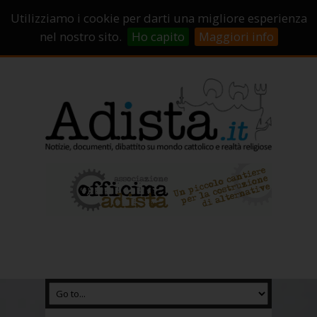
Sostienici!
Carrello
Login
Utilizziamo i cookie per darti una migliore esperienza
Abbonamenti
Contatti
Campagne di crowdfunding
nel nostro sito.
Ho capito
Maggiori info
Chi Siamo