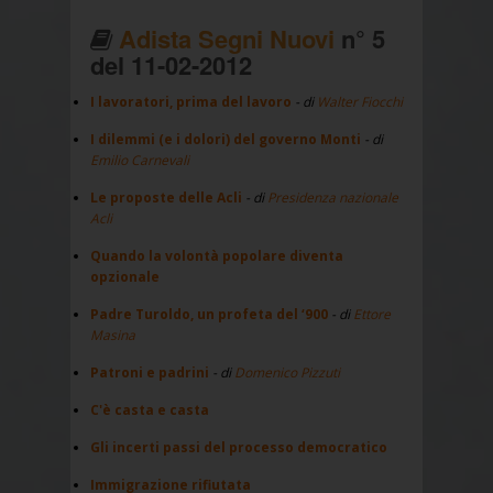
Adista Segni Nuovi
n° 5
del 11-02-2012
I lavoratori, prima del lavoro
- di
Walter Fiocchi
I dilemmi (e i dolori) del governo Monti
- di
Emilio Carnevali
Le proposte delle Acli
- di
Presidenza nazionale
Acli
Quando la volontà popolare diventa
opzionale
Padre Turoldo, un profeta del ‘900
- di
Ettore
Masina
Patroni e padrini
- di
Domenico Pizzuti
C'è casta e casta
Gli incerti passi del processo democratico
Immigrazione rifiutata