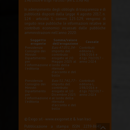
198/2016 e d.lgs 70/2017 (ex L. 250/90)
In adempimento degli obblighi di trasparenza e di
pubblicità disposti dalla Legge 4 agosto 2017, n.
124 - articolo 1, commi 125-129, vengono di
seguito rese pubbliche le informazioni relative ai
contributi economici incassati dalle pubbliche
amministrazioni nell'anno 2020:
Soggetto
Somma/valore
Causale
erogante
dell'erogazione
Presidenza
Euro 47.051,34
-
Contributi
Consiglio dei
importo del
editoria L.
Ministri
contributo
198/2016 e
Dipartimento
erogato al 20
d.lgs 70/2017 –
per
Maggio 2025 al
anno 2024
l'informazione e
lordo della
l'editoria
ritenuta
d'acconto e del
bollo
Presidenza
Euro 51.741,77
-
Contributi
Consiglio dei
importo del
editoria L.
Ministri
contributo
198/2016 e
Dipartimento
erogato al 10
d.lgs 70/2017 –
per
Dicembre 2025
anno 2024
l'informazione e
al lordo della
l'editoria
ritenuta
d'acconto e del
bollo
© Exigo srl -
www.exigonet.it
&
Ivan Iraci
Pubblicazione a stampa: ISSN 2239-8643 -