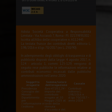
Adista Società Cooperativa a Responsabilità
Limitata - Via Acciaioli 7, Roma - P.I. 02139891002 -
Iscritta all'Albo delle cooperative n. A112445
La testata fruisce dei contributi diretti editoria L.
198/2016 e d.lgs 70/2017 (ex L. 250/90)
In adempimento degli obblighi di trasparenza e di
pubblicità disposti dalla Legge 4 agosto 2017, n.
124 - articolo 1, commi 125-129, vengono di
seguito rese pubbliche le informazioni relative ai
contributi economici incassati dalle pubbliche
amministrazioni nell'anno 2020:
Soggetto
Somma/valore
Causale
erogante
dell'erogazione
Presidenza
Euro 47.051,34
-
Contributi
Consiglio dei
importo del
editoria L.
Ministri
contributo
198/2016 e
Dipartimento
erogato al 20
d.lgs 70/2017 –
per
Maggio 2025 al
anno 2024
l'informazione e
lordo della
l'editoria
ritenuta
d'acconto e del