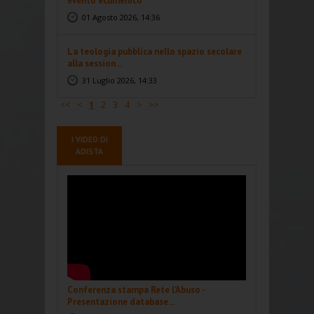
evento ecumenico
01 Agosto 2026, 14:36
La teologia pubblica nello spazio secolare
alla session...
31 Luglio 2026, 14:33
<<
<
1
2
3
4
>
>>
I VIDEO DI
ADISTA
Conferenza stampa Rete l'Abuso -
Presentazione database...