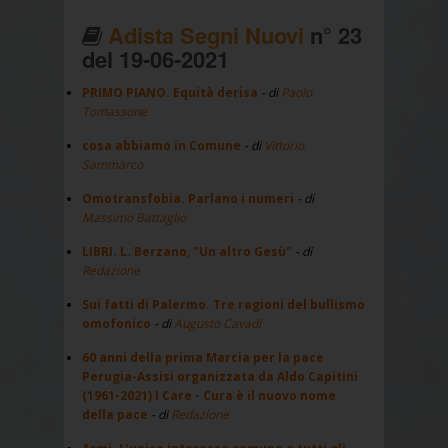
Adista Segni Nuovi
n° 23
del 19-06-2021
PRIMO PIANO. Equità derisa
- di
Paolo
Tomassone
cosa abbiamo in Comune
- di
Vittorio
Sammarco
Omotransfobia. Parlano i numeri
- di
Massimo Battaglio
LIBRI. L. Berzano, "Un altro Gesù"
- di
Redazione
Sui fatti di Palermo. Tre ragioni del bullismo
omofonico
- di
Augusto Cavadi
60 anni della prima Marcia per la pace
Perugia-Assisi organizzata da Aldo Capitini
(1961-2021) I Care - Cura è il nuovo nome
della pace
- di
Redazione