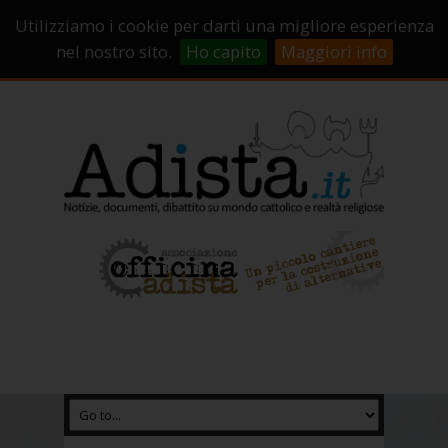
Sostienici!
Carrello
Login
Utilizziamo i cookie per darti una migliore esperienza
Abbonamenti
Contatti
Campagne di crowdfunding
nel nostro sito.
Ho capito
Maggiori info
Chi Siamo