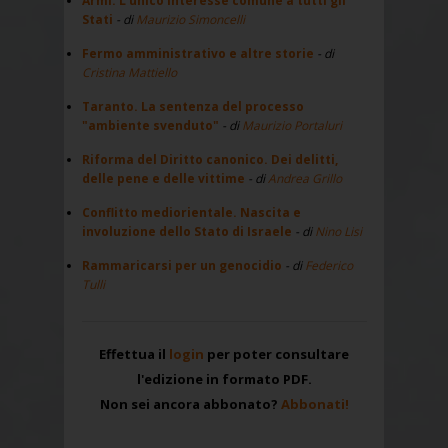
Armi. L’unico interesse comune a tutti gli
Stati
- di
Maurizio Simoncelli
Fermo amministrativo e altre storie
- di
Cristina Mattiello
Taranto. La sentenza del processo
"ambiente svenduto"
- di
Maurizio Portaluri
Riforma del Diritto canonico. Dei delitti,
delle pene e delle vittime
- di
Andrea Grillo
Conflitto mediorientale. Nascita e
involuzione dello Stato di Israele
- di
Nino Lisi
Rammaricarsi per un genocidio
- di
Federico
Tulli
Effettua il
login
per poter consultare
l'edizione in formato PDF.
Non sei ancora abbonato?
Abbonati!