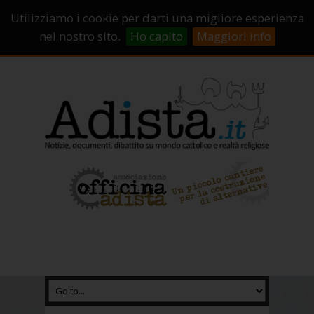
Sostienici!
Carrello
Login
Utilizziamo i cookie per darti una migliore esperienza
Abbonamenti
Contatti
Campagne di crowdfunding
nel nostro sito.
Ho capito
Maggiori info
Chi Siamo