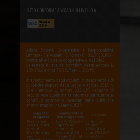
SITO CONFORME A WCAG 2.0 LIVELLO A
Adista Società Cooperativa a Responsabilità
Limitata - Via Acciaioli 7, Roma - P.I. 02139891002 -
Iscritta all'Albo delle cooperative n. A112445
La testata fruisce dei contributi diretti editoria L.
198/2016 e d.lgs 70/2017 (ex L. 250/90)
In adempimento degli obblighi di trasparenza e di
pubblicità disposti dalla Legge 4 agosto 2017, n.
124 - articolo 1, commi 125-129, vengono di
seguito rese pubbliche le informazioni relative ai
contributi economici incassati dalle pubbliche
amministrazioni nell'anno 2020:
Soggetto
Somma/valore
Causale
erogante
dell'erogazione
Presidenza
Euro 47.051,34
-
Contributi
Consiglio dei
importo del
editoria L.
Ministri
contributo
198/2016 e
Dipartimento
erogato al 20
d.lgs 70/2017 –
per
Maggio 2025 al
anno 2024
l'informazione e
lordo della