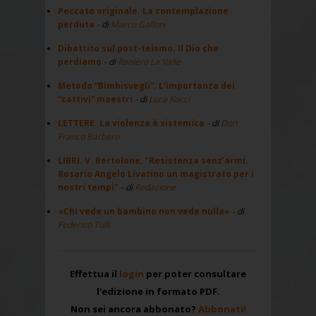
Peccato originale. La contemplazione
perduta
- di
Marco Galloni
Dibattito sul post-teismo. Il Dio che
perdiamo
- di
Raniero La Valle
Metodo “Bimbisvegli”. L’importanza dei
“cattivi” maestri
- di
Luca Kocci
LETTERE. La violenza è sistemica
- di
Don
Franco Barbero
LIBRI. V. Bertolone, "Resistenza senz’armi.
Rosario Angelo Livatino un magistrato per i
nostri tempi"
- di
Redazione
«Chi vede un bambino non vede nulla»
- di
Federico Tulli
Effettua il
login
per poter consultare
l'edizione in formato PDF.
Non sei ancora abbonato?
Abbonati!