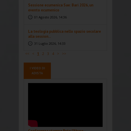
Sessione ecumenica Sae: Bari 2026, un
evento ecumenico
01 Agosto 2026, 14:36
La teologia pubblica nello spazio secolare
alla session...
31 Luglio 2026, 14:33
<<
<
1
2
3
4
>
>>
I VIDEO DI
ADISTA
Conferenza stampa Rete l'Abuso -