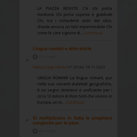
LA PIAZZA RESISTE C’è chi porta
medicine Chi porta coperte e giubbotti
Chi, tra i richiedenti asilo del silos,
chiede ancora un telo impermeabile Chi
come le care signore di...
(continua)
Lingua romanì e altre storie
11-11-2023
Adista Segni Nuovi
n° 39 del 18-11-2023
LINGUA ROMANÌ La lingua romanì, pur
nelle sue varianti dialettali geografiche,
è un segno distintivo e unificante per i
circa 12 milioni di Rom Sinti che vivono in
Europa, un m...
(continua)
Si moltiplicano in Italia le preghiere
congiunte per la pace
09-11-2023