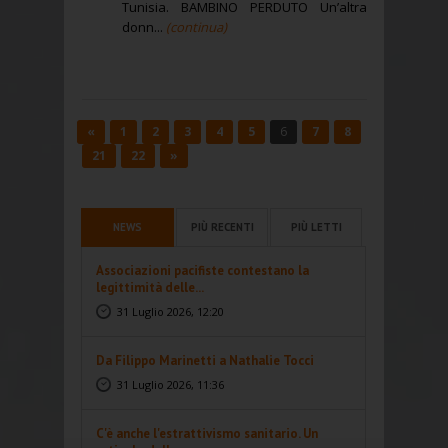
Tunisia. BAMBINO PERDUTO Un’altra
donn...
(continua)
«
1
2
3
4
5
6
7
8
21
22
»
NEWS
PIÙ RECENTI
PIÙ LETTI
Associazioni pacifiste contestano la
legittimità delle...
31 Luglio 2026, 12:20
Da Filippo Marinetti a Nathalie Tocci
31 Luglio 2026, 11:36
C'è anche l'estrattivismo sanitario. Un