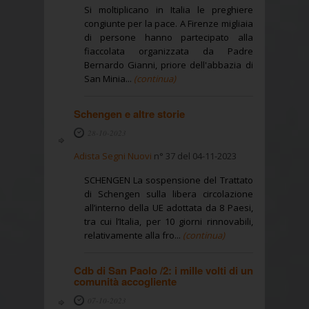
Si moltiplicano in Italia le preghiere
congiunte per la pace. A Firenze migliaia
di persone hanno partecipato alla
fiaccolata organizzata da Padre
Bernardo Gianni, priore dell'abbazia di
San Minia...
(continua)
Schengen e altre storie
28-10-2023
Adista Segni Nuovi
n° 37 del 04-11-2023
SCHENGEN La sospensione del Trattato
di Schengen sulla libera circolazione
all’interno della UE adottata da 8 Paesi,
tra cui l’Italia, per 10 giorni rinnovabili,
relativamente alla fro...
(continua)
Cdb di San Paolo /2: i mille volti di un
comunità accogliente
07-10-2023