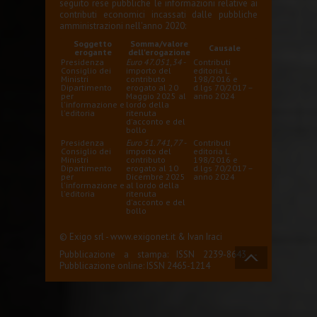
seguito rese pubbliche le informazioni relative ai
contributi economici incassati dalle pubbliche
amministrazioni nell'anno 2020:
Soggetto
Somma/valore
Causale
erogante
dell'erogazione
Presidenza
Euro 47.051,34
-
Contributi
Consiglio dei
importo del
editoria L.
Ministri
contributo
198/2016 e
Dipartimento
erogato al 20
d.lgs 70/2017 –
per
Maggio 2025 al
anno 2024
l'informazione e
lordo della
l'editoria
ritenuta
d'acconto e del
bollo
Presidenza
Euro 51.741,77
-
Contributi
Consiglio dei
importo del
editoria L.
Ministri
contributo
198/2016 e
Dipartimento
erogato al 10
d.lgs 70/2017 –
per
Dicembre 2025
anno 2024
l'informazione e
al lordo della
l'editoria
ritenuta
d'acconto e del
bollo
© Exigo srl -
www.exigonet.it
&
Ivan Iraci
Pubblicazione a stampa: ISSN 2239-8643 -
Pubblicazione online: ISSN 2465-1214