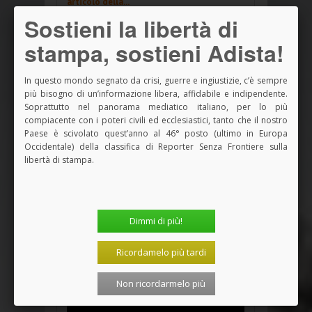
articolo della...
Sostieni la libertà di
29 Luglio 2026, 18:05
stampa, sostieni Adista!
Elezioni presidenziali in Brasile: Lula o
Flavio Bolson...
In questo mondo segnato da crisi, guerre e ingiustizie, c’è sempre
28 Luglio 2026, 18:16
più bisogno di un’informazione libera, affidabile e indipendente.
Soprattutto nel panorama mediatico italiano, per lo più
L'umanità sul crinale dell'autodistruzione:
compiacente con i poteri civili ed ecclesiastici, tanto che il nostro
appello al...
Paese è scivolato quest’anno al 46° posto (ultimo in Europa
28 Luglio 2026, 10:34
Occidentale) della classifica di Reporter Senza Frontiere sulla
libertà di stampa.
Sessione ecumenica Sae: secolarizzazione
nemica o amica...
27 Luglio 2026, 19:10
Dimmi di più!
<<
<
1
2
3
4
>
>>
Ricordamelo più tardi
I VIDEO DI
ADISTA
Non ricordarmelo più