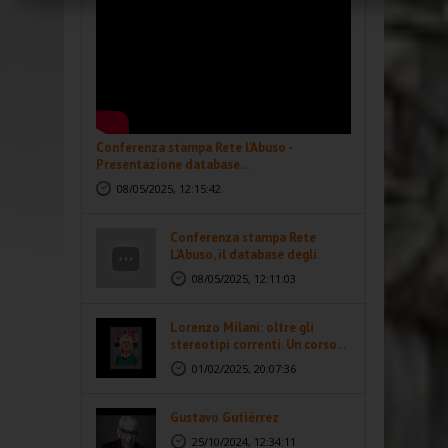
Conferenza stampa Rete l'Abuso -
Presentazione database...
08/05/2025, 12:15:42
Conferenza stampa Rete
L'Abuso, il database degli
abusi...
08/05/2025, 12:11:03
Lorenzo Milani: oltre gli
stereotipi correnti. Un corso...
01/02/2025, 20:07:36
Gustavo Gutiérrez
25/10/2024, 12:34:11