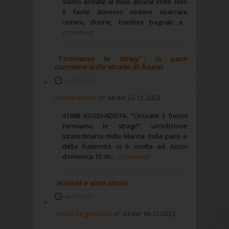
siamo andate al molo alcune volte. Non
è facile davvero vedere sbarcare
uomini, donne, bambini bagnati e...
(continua)
“Fermiamo le stragi”: la pace
cammina sulle strade di Assisi
16-12-2023
Adista Notizie
n° 44 del 23-12-2023
41688 ASSISI-ADISTA. “Cessate il fuoco!
Fermiamo le stragi!”: un’edizione
straordinaria della Marcia della pace e
della fraternità si è svolta ad Assisi
domenica 10 dic...
(continua)
Jezebel e altre storie
08-12-2023
Adista Segni Nuovi
n° 43 del 16-12-2023