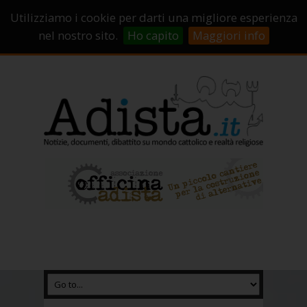
Sostienici!
Carrello
Login
Utilizziamo i cookie per darti una migliore esperienza
Abbonamenti
Contatti
Campagne di crowdfunding
nel nostro sito.
Ho capito
Maggiori info
Chi Siamo