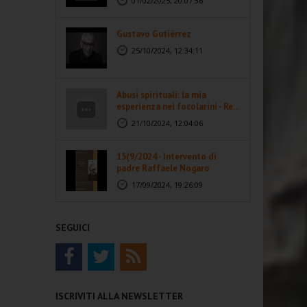
01/02/2025, 20:07:36
Gustavo Gutiérrez
25/10/2024, 12:34:11
Abusi spirituali: la mia
esperienza nei focolarini - Re...
21/10/2024, 12:04:06
15(9/2024 - Intervento di
padre Raffaele Nogaro
17/09/2024, 19:26:09
SEGUICI
ISCRIVITI ALLA NEWSLETTER