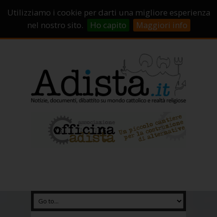
Sostienici!
Carrello
Login
Utilizziamo i cookie per darti una migliore esperienza
Abbonamenti
Contatti
Campagne di crowdfunding
nel nostro sito.
Ho capito
Maggiori info
Chi Siamo