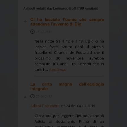
Articoli redatti da: Leonardo Boff
(109 risultati)
Ci ha lasciato l'uomo che sempre
attendeva l'avvento di Dio
15-07-2015
Nella notte tra il 12 e il 13 luglio ci ha
lasciati fratel Arturo Paoli, il piccolo
fratello di Charles de Foucauld che il
prossimo 30 novembre avrebbe
compiuto 103 anni. Tra i ricordi che in
tanti h...
(continua)
La carta magna dell’ecologia
integrale
25-06-2015
Adista Documenti
n° 24 del 04-07-2015
Clicca qui per leggere l'introduzione di
Adista al documento Prima di un
qualunque commento è il caso di