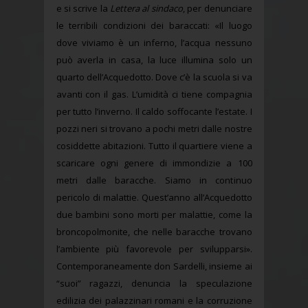
e si scrive la
Lettera al sindaco
, per denunciare
le terribili condizioni dei baraccati: «Il luogo
dove viviamo è un inferno, l’acqua nessuno
può averla in casa, la luce illumina solo un
quarto dell’Acquedotto. Dove c’è la scuola si va
avanti con il gas. L’umidità ci tiene compagnia
per tutto l’inverno. Il caldo soffocante l’estate. I
pozzi neri si trovano a pochi metri dalle nostre
cosiddette abitazioni. Tutto il quartiere viene a
scaricare ogni genere di immondizie a 100
metri dalle baracche. Siamo in continuo
pericolo di malattie. Quest’anno all’Acquedotto
due bambini sono morti per malattie, come la
broncopolmonite, che nelle baracche trovano
l’ambiente più favorevole per svilupparsi».
Contemporaneamente don Sardelli, insieme ai
“suoi” ragazzi, denuncia la speculazione
edilizia dei palazzinari romani e la corruzione