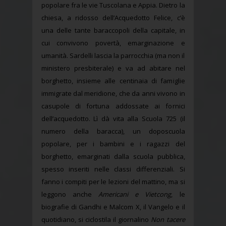
popolare fra le vie Tuscolana e Appia. Dietro la
chiesa, a ridosso dell’Acquedotto Felice, c’è
una delle tante baraccopoli della capitale, in
cui convivono povertà, emarginazione e
umanità. Sardelli lascia la parrocchia (ma non il
ministero presbiterale) e va ad abitare nel
borghetto, insieme alle centinaia di famiglie
immigrate dal meridione, che da anni vivono in
casupole di fortuna addossate ai fornici
dell’acquedotto. Lì dà vita alla Scuola 725 (il
numero della baracca), un doposcuola
popolare, per i bambini e i ragazzi del
borghetto, emarginati dalla scuola pubblica,
spesso inseriti nelle classi differenziali. Si
fanno i compiti per le lezioni del mattino, ma si
leggono anche
Americani e Vietcong
, le
biografie di Gandhi e Malcom X, il Vangelo e il
quotidiano, si ciclostila il giornalino
Non tacere