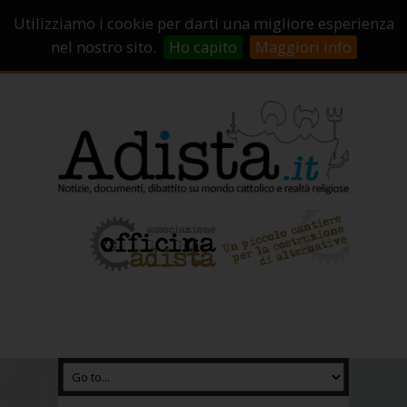
Sostienici!
Carrello
Login
Utilizziamo i cookie per darti una migliore esperienza
Abbonamenti
Contatti
Campagne di crowdfunding
nel nostro sito.
Ho capito
Maggiori info
Chi Siamo