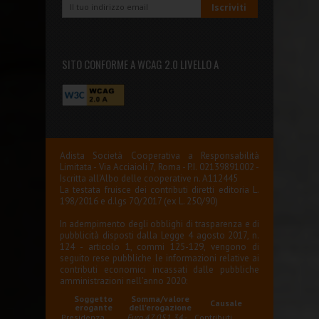
SITO CONFORME A WCAG 2.0 LIVELLO A
Adista Società Cooperativa a Responsabilità
Limitata - Via Acciaioli 7, Roma - P.I. 02139891002 -
Iscritta all'Albo delle cooperative n. A112445
La testata fruisce dei contributi diretti editoria L.
198/2016 e d.lgs 70/2017 (ex L. 250/90)
In adempimento degli obblighi di trasparenza e di
pubblicità disposti dalla Legge 4 agosto 2017, n.
124 - articolo 1, commi 125-129, vengono di
seguito rese pubbliche le informazioni relative ai
contributi economici incassati dalle pubbliche
amministrazioni nell'anno 2020:
Soggetto
Somma/valore
Causale
erogante
dell'erogazione
Presidenza
Euro 47.051,34
-
Contributi