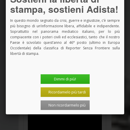
non si compra
stampa, sostieni Adista!
03 Agosto 2026, 14:43
In questo mondo segnato da crisi, guerre e ingiustizie, c’è sempre
Sessione ecumenica Sae: abitare la
più bisogno di un’informazione libera, affidabile e indipendente.
secolarizzazione
Soprattutto nel panorama mediatico italiano, per lo più
02 Agosto 2026, 14:40
compiacente con i poteri civili ed ecclesiastici, tanto che il nostro
Paese è scivolato quest’anno al 46° posto (ultimo in Europa
Occidentale) della classifica di Reporter Senza Frontiere sulla
Sessione ecumenica Sae: Bari 2026, un
evento ecumenico
libertà di stampa.
01 Agosto 2026, 14:36
<<
<
1
2
3
4
>
>>
Dimmi di più!
I VIDEO DI
ADISTA
Ricordamelo più tardi
Non ricordarmelo più