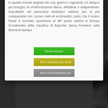
In questo mondo segnato da crisi, guerre e ingiustizie, c’è sempre
informazione, dialogo, democrazia,
più bisogno di un’informazione libera, affidabile e indipendente.
Soprattutto nel panorama mediatico italiano, per lo più
partecipazione.
compiacente con i poteri civili ed ecclesiastici, tanto che il nostro
Puoi pagare con paypal o carta di
Paese è scivolato quest’anno al 46° posto (ultimo in Europa
credito, in modo rapido e facilissimo.
Occidentale) della classifica di Reporter Senza Frontiere sulla
Basta cliccare qui!
libertà di stampa.
Condividi questo articolo:
Dimmi di più!
Ricordamelo più tardi
Non ricordarmelo più