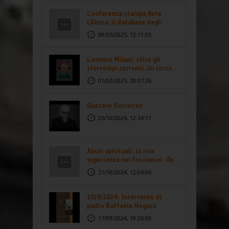
Conferenza stampa Rete
L'Abuso, il database degli
abusi...
08/05/2025, 12:11:03
Lorenzo Milani: oltre gli
stereotipi correnti. Un corso...
01/02/2025, 20:07:36
Gustavo Gutiérrez
25/10/2024, 12:34:11
Abusi spirituali: la mia
esperienza nei focolarini - Re...
21/10/2024, 12:04:06
15(9/2024 - Intervento di
padre Raffaele Nogaro
17/09/2024, 19:26:09