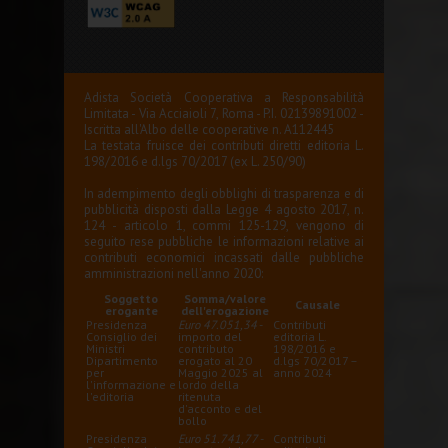
Adista Società Cooperativa a Responsabilità
Limitata - Via Acciaioli 7, Roma - P.I. 02139891002 -
Iscritta all'Albo delle cooperative n. A112445
La testata fruisce dei contributi diretti editoria L.
198/2016 e d.lgs 70/2017 (ex L. 250/90)
In adempimento degli obblighi di trasparenza e di
pubblicità disposti dalla Legge 4 agosto 2017, n.
124 - articolo 1, commi 125-129, vengono di
seguito rese pubbliche le informazioni relative ai
contributi economici incassati dalle pubbliche
amministrazioni nell'anno 2020:
Soggetto
Somma/valore
Causale
erogante
dell'erogazione
Presidenza
Euro 47.051,34
-
Contributi
Consiglio dei
importo del
editoria L.
Ministri
contributo
198/2016 e
Dipartimento
erogato al 20
d.lgs 70/2017 –
per
Maggio 2025 al
anno 2024
l'informazione e
lordo della
l'editoria
ritenuta
d'acconto e del
bollo
Presidenza
Euro 51.741,77
-
Contributi