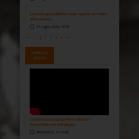
La teologia pubblica nello spazio secolare
alla session...
31 Luglio 2026, 14:33
<<
<
1
2
3
4
>
>>
I VIDEO DI
ADISTA
Conferenza stampa Rete l'Abuso -
Presentazione database...
08/05/2025, 12:15:42