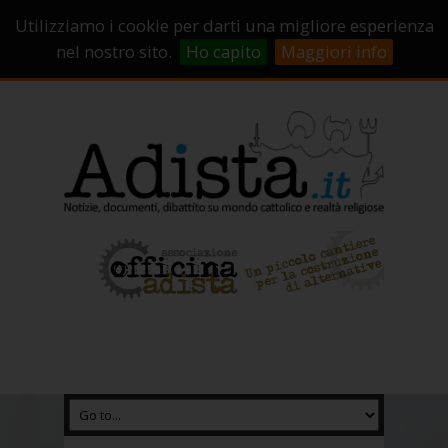
Sostienici!
Carrello
Login
Utilizziamo i cookie per darti una migliore esperienza
Abbonamenti
Contatti
Campagne di crowdfunding
nel nostro sito.
Ho capito
Maggiori info
Chi Siamo