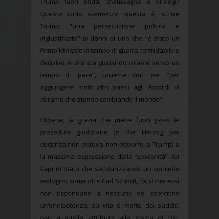
Trump fuori onda, champagne e orologi?
Queste sono scemenze, questa è, scrive
Trump, “una persecuzione politica e
ingiustificata” ai danni di uno che “è stato un
Primo Ministro in tempo di guerra formidabile e
decisivo, e ora sta guidando Israele verso un
tempo di pace”, insieme con me “per
aggiungere molti altri paesi agli Accordi di
Abramo che stanno cambiando il mondo”.
Ebbene, la grazia che mette fuori gioco le
procedure giudiziarie (e che Herzog per
decenza non poteva non opporre a Trump) è
la massima espressione della “sovranità” dei
Capi di Stato che secolarizzando un concetto
teologico, come dice Carl Schmitt, fa sì che essi
non rispondano a nessuno ed esercitino
un’onnipotenza, su vita e morte dei sudditi,
pari a quella attribuita alla grazia di Dio.