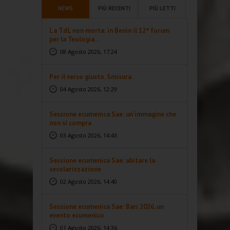
NEWS
PIÙ RECENTI
PIÙ LETTI
La TdL non morta: in Benin il 12° forum
per la Teologia...
08 Agosto 2026, 17:24
Per il verso giusto. Smisura
04 Agosto 2026, 12:29
Sessione ecumenica Sae: un’immagine che
non si compra
03 Agosto 2026, 14:43
Sessione ecumenica Sae: abitare la
secolarizzazione
02 Agosto 2026, 14:40
Sessione ecumenica Sae: Bari 2026, un
evento ecumenico
01 Agosto 2026, 14:36