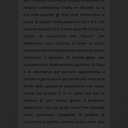
del 7 ottobre. Ora invece si tratta di una vera e
propria sostituzione: Trump re d’Israele. Lo si
era visto quando gli Stati Uniti, mettendosi al
posto di Israele bombardarono con i B-2 i siti
nucleari iraniani, lo si è visto quando Trump ha
deciso di subentrare nel “lavoro” che
Netanyahu non riusciva a finire a Gaza,
pretendendo l’immediata resa di Hamas senza
nemmeno il disturbo di chiederglielo, per
assumersi poi direttamente il governo di Gaza
o in alternativa per portare rapidamente a
termine il genocidio e pervenire alla soluzione
finale della questione palestinese nel senso
voluto da Israele; e lo si vede ora con la
pretesa di una “piena grazia a Benjamin
Netanyahu”. Ma per quale reato? Per il banale
reato, purtroppo frequente in politica, di
corruzione e profitto privato ossia, come dice