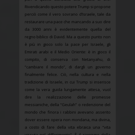
Rivendicando questo potere Trump si propone
perciò come il vero sovrano d’Israele, tale da
restaurare una pace che mancando a suo dire
da 3000 anni è evidentemente quella del
regno biblico di David. Ma a questo punto non
è più in gioco solo la pace per Israele, gli
Emirati arabi e il Medio Oriente: è in gioco il
compito, di conserva con Netanyahu, di
“cambiare il mondo”, di dargli un governo
finalmente felice. Ciò, nella cultura e nella
tradizione di Israele, in cui Trump si inserisce
come la vera guida lungamente attesa, vuol
dire la realizzazione delle promesse
messianiche, della “Geulah” o redenzione del
mondo che finora i rabbini avevano asserito
dover essere opera non mondana, ma divina,
a costo di fare della vita ebraica una “vita
vissuta nel differimento”. È il sionismo della