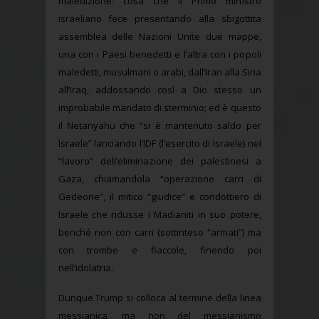
maledizione: cosa che il Primo ministro
israeliano fece presentando alla sbigottita
assemblea delle Nazioni Unite due mappe,
una con i Paesi benedetti e l’altra con i popoli
maledetti, musulmani o arabi, dall’Iran alla Siria
all’Iraq, addossando così a Dio stesso un
improbabile mandato di sterminio; ed è questo
il Netanyahu che “si è mantenuto saldo per
Israele” lanciando l’IDF (l’esercito di Israele) nel
“lavoro” dell’eliminazione dei palestinesi a
Gaza, chiamandola “operazione carri di
Gedeone”, il mitico “giudice” e condottiero di
Israele che ridusse i Madianiti in suo potere,
benché non con carri (sottinteso “armati”) ma
con trombe e fiaccole, finendo poi
nell’idolatria.
Dunque Trump si colloca al termine della linea
messianica, ma non del messianismo