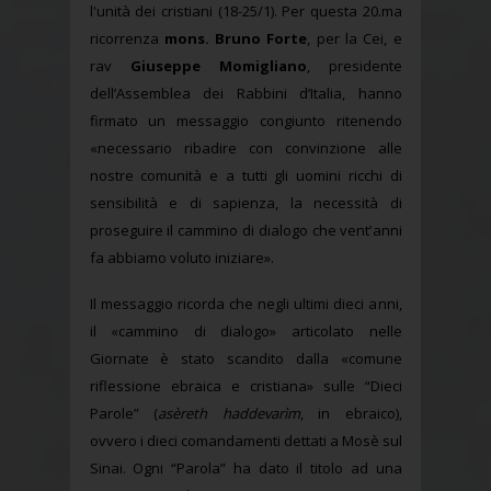
l'unità dei cristiani (18-25/1). Per questa 20.ma
ricorrenza
mons. Bruno Forte
, per la Cei, e
rav
Giuseppe Momigliano
, presidente
dell’Assemblea dei Rabbini d’Italia, hanno
firmato un messaggio congiunto ritenendo
«necessario ribadire con convinzione alle
nostre comunità e a tutti gli uomini ricchi di
sensibilità e di sapienza, la necessità di
proseguire il cammino di dialogo che vent’anni
fa abbiamo voluto iniziare».
Il messaggio ricorda che negli ultimi dieci anni,
il «cammino di dialogo» articolato nelle
Giornate è stato scandito dalla «comune
riflessione ebraica e cristiana» sulle “Dieci
Parole” (
asèreth haddevarìm
, in ebraico),
ovvero i dieci comandamenti dettati a Mosè sul
Sinai. Ogni “Parola” ha dato il titolo ad una