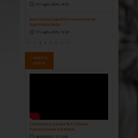
31 Luglio 2026, 14:33
Associazioni pacifiste contestano la
legittimità delle...
31 Luglio 2026, 12:20
<<
<
1
2
3
4
>
>>
I VIDEO DI
ADISTA
Conferenza stampa Rete l'Abuso -
Presentazione database...
08/05/2025, 12:15:42