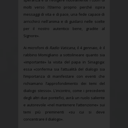
speranza e di rivolgere nuovamente i cuori di
molti verso l'Eterno proprio perché ispira
messaggi di vita e di pace, una fede capace di
arricchirci nell'anima e di guidarci nelle scelte
per il nostro autentico bene, gradite al
Signore».
Ai microfoni di
Radio Vaticana
, il 4 gennaio, è il
rabbino Momigliano a sottolineare quanto sia
«importante» la visita del papa in Sinagoga:
essa «conferma sia l’attualità del dialogo sia
l’importanza di manifestare con eventi che
richiamano l’approfondimento dei temi del
dialogo stesso». L'incontro, come i precedenti
degli altri due pontefici, avrà un ruolo saliente
e autorevole «nel mantenere l’attenzione» sui
temi più preminenti «su cui si deve
concentrare il dialogo».