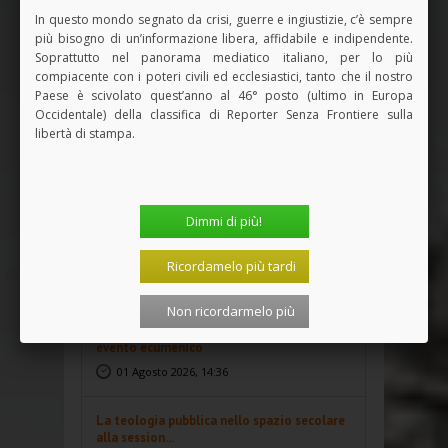
In questo mondo segnato da crisi, guerre e ingiustizie, c’è sempre
NEWS
PIÙ RECENTI
PIÙ LETTI
più bisogno di un’informazione libera, affidabile e indipendente.
Soprattutto nel panorama mediatico italiano, per lo più
compiacente con i poteri civili ed ecclesiastici, tanto che il nostro
Per il verso giusto. Smisura
Paese è scivolato quest’anno al 46° posto (ultimo in Europa
04 Agosto 2026, 12:29
Occidentale) della classifica di Reporter Senza Frontiere sulla
libertà di stampa.
Sessione ecumenica Sae: un’immagine che
non si compra
03 Agosto 2026, 14:43
Dimmi di più!
Sessione ecumenica Sae: abitare la
secolarizzazione
Ricordamelo più tardi
02 Agosto 2026, 14:40
Non ricordarmelo più
Sessione ecumenica Sae: Bari 2026, un
evento ecumenico
01 Agosto 2026, 14:36
La teologia pubblica nello spazio secolare
alla session...