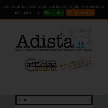
Sostienici!
Carrello
Login
Utilizziamo i cookie per darti una migliore esperienza
Abbonamenti
Contatti
Campagne di crowdfunding
nel nostro sito.
Ho capito
Maggiori info
Chi Siamo