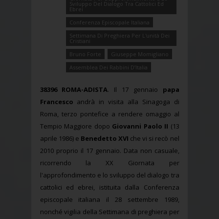
Sviluppo Del Dialogo Tra Cattolici Ed
Ebrei
Conferenza Episcopale Italiana
Settimana Di Preghiera Per L'unità Dei
Cristiani
Bruno Forte
Giuseppe Momigliano
Assemblea Dei Rabbini D’Italia
38396
ROMA-ADISTA
. Il 17 gennaio
papa
Francesco
andrà in visita alla Sinagoga di
Roma, terzo pontefice a rendere omaggio al
Tempio Maggiore dopo
Giovanni Paolo II
(13
aprile 1986) e
Benedetto XVI
che vi si recò nel
2010 proprio il 17 gennaio. Data non casuale,
ricorrendo la XX Giornata per
l'approfondimento e lo sviluppo del dialogo tra
cattolici ed ebrei, istituita dalla Conferenza
episcopale italiana il 28 settembre 1989,
nonché vigilia della Settimana di preghiera per