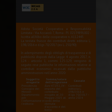
Adista Società Cooperativa a Responsabilità
Limitata - Via Acciaioli 7, Roma - P.I. 02139891002 -
Iscritta all'Albo delle cooperative n. A112445
La testata fruisce dei contributi diretti editoria L.
198/2016 e d.lgs 70/2017 (ex L. 250/90)
In adempimento degli obblighi di trasparenza e di
pubblicità disposti dalla Legge 4 agosto 2017, n.
124 - articolo 1, commi 125-129, vengono di
seguito rese pubbliche le informazioni relative ai
contributi economici incassati dalle pubbliche
amministrazioni nell'anno 2020:
Soggetto
Somma/valore
Causale
erogante
dell'erogazione
Presidenza
Euro 47.051,34
-
Contributi
Consiglio dei
importo del
editoria L.
Ministri
contributo
198/2016 e
Dipartimento
erogato al 20
d.lgs 70/2017 –
per
Maggio 2025 al
anno 2024
l'informazione e
lordo della
l'editoria
ritenuta
d'acconto e del
bollo