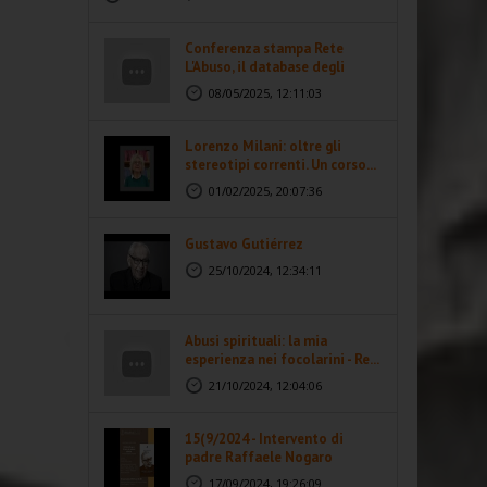
Conferenza stampa Rete
L'Abuso, il database degli
abusi...
08/05/2025, 12:11:03
Lorenzo Milani: oltre gli
stereotipi correnti. Un corso...
01/02/2025, 20:07:36
Gustavo Gutiérrez
25/10/2024, 12:34:11
Abusi spirituali: la mia
esperienza nei focolarini - Re...
21/10/2024, 12:04:06
15(9/2024 - Intervento di
padre Raffaele Nogaro
17/09/2024, 19:26:09