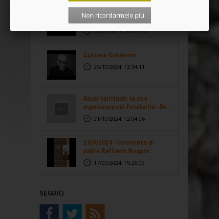
Lorenzo Milani: oltre gli
Non ricordarmelo più
stereotipi correnti. Un corso...
01/02/2025, 20:07:36
Gustavo Gutiérrez
25/10/2024, 12:34:11
Abusi spirituali: la mia
esperienza nei focolarini - Re...
21/10/2024, 12:04:06
15(9/2024 - Intervento di
padre Raffaele Nogaro
17/09/2024, 19:26:09
SEGUICI