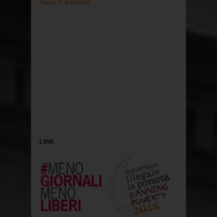
Tweet di @adistait
LINK