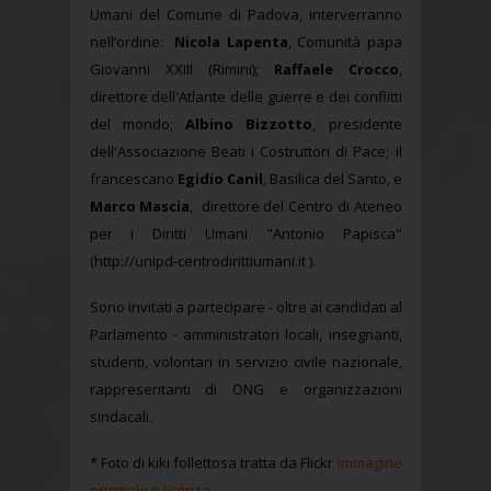
Umani del Comune di Padova, interverranno
nell’ordine:
Nicola Lapenta
, Comunità papa
Giovanni XXIII (Rimini);
Raffaele Crocco
,
direttore dell'Atlante delle guerre e dei conflitti
del mondo;
Albino Bizzotto
, presidente
dell'Associazione Beati i Costruttori di Pace; il
francescano
Egidio Canil
, Basilica del Santo, e
Marco Mascia
, direttore del Centro di Ateneo
per i Diritti Umani "Antonio Papisca"
(http://unipd-centrodirittiumani.it ).
Sono invitati a partecipare - oltre ai candidati al
Parlamento - amministratori locali, insegnanti,
studenti, volontari in servizio civile nazionale,
rappresentanti di ONG e organizzazioni
sindacali.
* Foto di kiki follettosa tratta da Flickr
immagine
originale e licenza