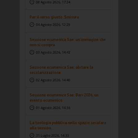
08 Agosto 2026, 17:24
Per il verso giusto. Smisura
04 Agosto 2026, 12:29
Sessione ecumenica Sae: un’immagine che
non si compra
03 Agosto 2026, 14:43
Sessione ecumenica Sae: abitare la
secolarizzazione
02 Agosto 2026, 14:40
Sessione ecumenica Sae: Bari 2026, un
evento ecumenico
01 Agosto 2026, 14:36
La teologia pubblica nello spazio secolare
alla session...
31 Luglio 2026, 14:33