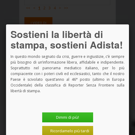
<<
<
1
2
3
4
>
>>
I VIDEO DI
ADISTA
Sostieni la libertà di
stampa, sostieni Adista!
In questo mondo segnato da crisi, guerre e ingiustizie, c’è sempre
più bisogno di un’informazione libera, affidabile e indipendente.
Soprattutto nel panorama mediatico italiano, per lo più
compiacente con i poteri civili ed ecclesiastici, tanto che il nostro
Paese è scivolato quest’anno al 46° posto (ultimo in Europa
Occidentale) della classifica di Reporter Senza Frontiere sulla
Conferenza stampa Rete l'Abuso -
libertà di stampa.
Presentazione database...
08/05/2025, 12:15:42
Conferenza stampa Rete
Dimmi di più!
L'Abuso, il database degli
abusi...
08/05/2025, 12:11:03
Ricordamelo più tardi