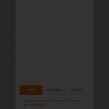
NEWS
PIÙ RECENTI
PIÙ LETTI
La TdL non morta: in Benin il 12° forum
per la Teologia...