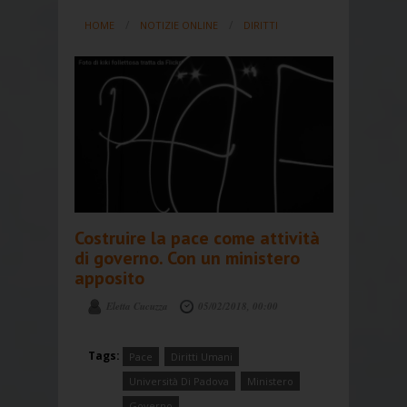
HOME
NOTIZIE ONLINE
DIRITTI
Costruire la pace come attività
di governo. Con un ministero
apposito
Eletta Cucuzza
05/02/2018, 00:00
Tags:
Pace
Diritti Umani
Università Di Padova
Ministero
Governo