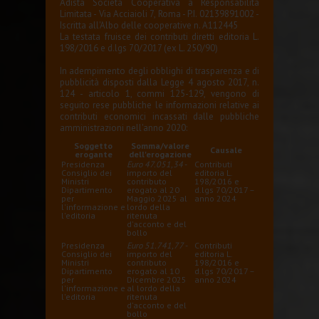
Adista Società Cooperativa a Responsabilità
Limitata - Via Acciaioli 7, Roma - P.I. 02139891002 -
Iscritta all'Albo delle cooperative n. A112445
La testata fruisce dei contributi diretti editoria L.
198/2016 e d.lgs 70/2017 (ex L. 250/90)
In adempimento degli obblighi di trasparenza e di
pubblicità disposti dalla Legge 4 agosto 2017, n.
124 - articolo 1, commi 125-129, vengono di
seguito rese pubbliche le informazioni relative ai
contributi economici incassati dalle pubbliche
amministrazioni nell'anno 2020:
Soggetto
Somma/valore
Causale
erogante
dell'erogazione
Presidenza
Euro 47.051,34
-
Contributi
Consiglio dei
importo del
editoria L.
Ministri
contributo
198/2016 e
Dipartimento
erogato al 20
d.lgs 70/2017 –
per
Maggio 2025 al
anno 2024
l'informazione e
lordo della
l'editoria
ritenuta
d'acconto e del
bollo
Presidenza
Euro 51.741,77
-
Contributi
Consiglio dei
importo del
editoria L.
Ministri
contributo
198/2016 e
Dipartimento
erogato al 10
d.lgs 70/2017 –
per
Dicembre 2025
anno 2024
l'informazione e
al lordo della
l'editoria
ritenuta
d'acconto e del
bollo