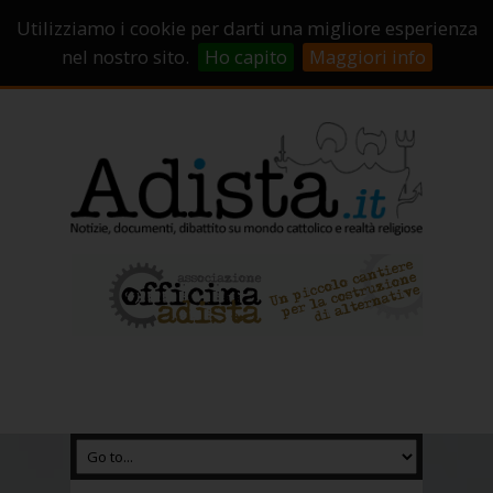
Sostienici!
Carrello
Login
Utilizziamo i cookie per darti una migliore esperienza
Abbonamenti
Contatti
Campagne di crowdfunding
nel nostro sito.
Ho capito
Maggiori info
Chi Siamo