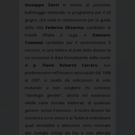
Giuseppe Zenti
in merito al prossimo
ballottaggio elettorale, in programma per il 26
giugno, che vede in competizione per la guida
della città
Federico Sboarina
, candidato di
Fratelli d’Italia e Lega, e
Damiano
Tommasi
candidato per il centrosinistra. Il
vescovo, in una lettera ai preti della diocesi la
cui occasione è data formalmente dalla morte
di
p. Flavio Roberto Carraro
, suo
predecessore nell'incarico episcopale dal 1998
al 2007, in realtà dà indicazioni di voto
invitando a non scegliere chi sostiene
"ideologia gender", aborto ed eutanasia:
«Nelle varie tornate elettorali, di qualsiasi
genere - scrive il vescovo - è nostro dovere far
coscienza a noi stessi e ai fedeli di individuare
quali sensibilità e attenzioni sono riservate
alla famiglia voluta da Dio e non alterata