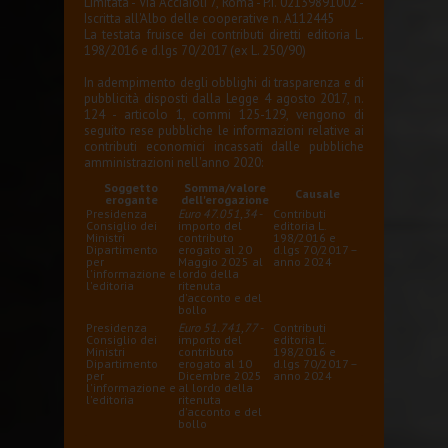
Limitata - Via Acciaioli 7, Roma - P.I. 02139891002 -
Iscritta all'Albo delle cooperative n. A112445
La testata fruisce dei contributi diretti editoria L.
198/2016 e d.lgs 70/2017 (ex L. 250/90)
In adempimento degli obblighi di trasparenza e di
pubblicità disposti dalla Legge 4 agosto 2017, n.
124 - articolo 1, commi 125-129, vengono di
seguito rese pubbliche le informazioni relative ai
contributi economici incassati dalle pubbliche
amministrazioni nell'anno 2020:
Soggetto
Somma/valore
Causale
erogante
dell'erogazione
Presidenza
Euro 47.051,34
-
Contributi
Consiglio dei
importo del
editoria L.
Ministri
contributo
198/2016 e
Dipartimento
erogato al 20
d.lgs 70/2017 –
per
Maggio 2025 al
anno 2024
l'informazione e
lordo della
l'editoria
ritenuta
d'acconto e del
bollo
Presidenza
Euro 51.741,77
-
Contributi
Consiglio dei
importo del
editoria L.
Ministri
contributo
198/2016 e
Dipartimento
erogato al 10
d.lgs 70/2017 –
per
Dicembre 2025
anno 2024
l'informazione e
al lordo della
l'editoria
ritenuta
d'acconto e del
bollo