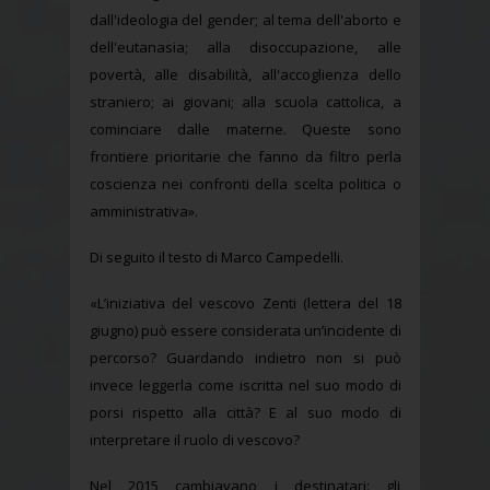
dall'ideologia del gender; al tema dell'aborto e
dell'eutanasia; alla disoccupazione, alle
povertà, alle disabilità, all'accoglienza dello
straniero; ai giovani; alla scuola cattolica, a
cominciare dalle materne. Queste sono
frontiere prioritarie che fanno da filtro perla
coscienza nei confronti della scelta politica o
amministrativa».
Di seguito il testo di Marco Campedelli.
«L’iniziativa del vescovo Zenti (lettera del 18
giugno) può essere considerata un’incidente di
percorso? Guardando indietro non si può
invece leggerla come iscritta nel suo modo di
porsi rispetto alla città? E al suo modo di
interpretare il ruolo di vescovo?
Nel 2015 cambiavano i destinatari: gli