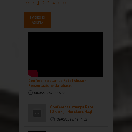
<<
<
1
2
3
4
>
>>
I VIDEO DI
ADISTA
Conferenza stampa Rete l'Abuso -
Presentazione database...
08/05/2025, 12:15:42
Conferenza stampa Rete
L'Abuso, il database degli
abusi...
08/05/2025, 12:11:03