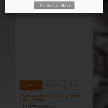
Non ricordarmelo più
NEWS
PIÙ RECENTI
PIÙ LETTI
La TdL non morta: in Benin il 12° forum
per la Teologia...
08 Agosto 2026, 17:24