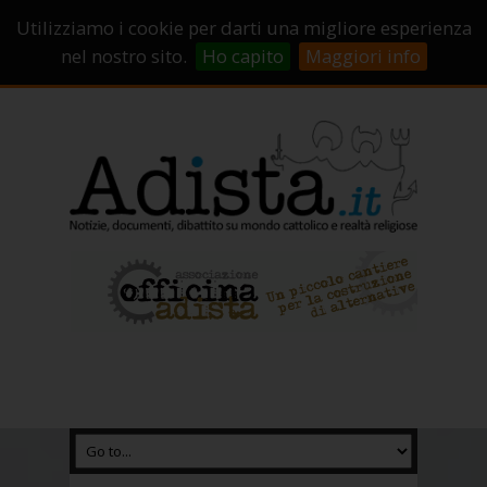
Sostienici!
Carrello
Login
Utilizziamo i cookie per darti una migliore esperienza
Abbonamenti
Contatti
Campagne di crowdfunding
nel nostro sito.
Ho capito
Maggiori info
Chi Siamo