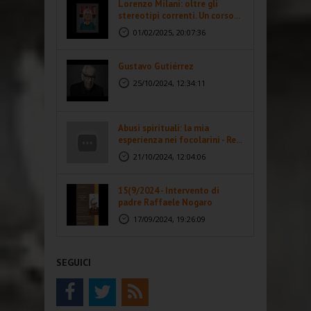
Lorenzo Milani: oltre gli
stereotipi correnti. Un corso...
01/02/2025, 20:07:36
Gustavo Gutiérrez
25/10/2024, 12:34:11
Abusi spirituali: la mia
esperienza nei focolarini - Re...
21/10/2024, 12:04:06
15(9/2024 - Intervento di
padre Raffaele Nogaro
17/09/2024, 19:26:09
SEGUICI