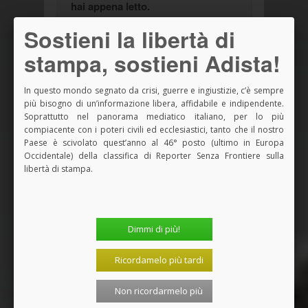
hai appena letto.
Adista è una piccola coop. di giornalisti
Sostieni la libertà di
che dal 1967 vive solo del sostegno di
stampa, sostieni Adista!
chi la legge e ne apprezza la libertà da
ogni potere - ecclesiastico, politico o
In questo mondo segnato da crisi, guerre e ingiustizie, c’è sempre
economico-finanziario - e l'autonomia
più bisogno di un’informazione libera, affidabile e indipendente.
informativa.
Soprattutto nel panorama mediatico italiano, per lo più
compiacente con i poteri civili ed ecclesiastici, tanto che il nostro
Un contributo, anche solo di un euro,
Paese è scivolato quest’anno al 46° posto (ultimo in Europa
può aiutare a mantenere viva questa
Occidentale) della classifica di Reporter Senza Frontiere sulla
originale e pressoché unica finestra di
libertà di stampa.
informazione, dialogo, democrazia,
partecipazione.
Puoi pagare con paypal o carta di
Dimmi di più!
credito, in modo rapido e facilissimo.
Basta cliccare qui!
Ricordamelo più tardi
Non ricordarmelo più
Condividi questo articolo: