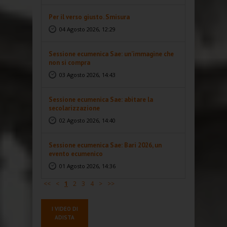
Per il verso giusto. Smisura
04 Agosto 2026, 12:29
Sessione ecumenica Sae: un’immagine che
non si compra
03 Agosto 2026, 14:43
Sessione ecumenica Sae: abitare la
secolarizzazione
02 Agosto 2026, 14:40
Sessione ecumenica Sae: Bari 2026, un
evento ecumenico
01 Agosto 2026, 14:36
<<
<
1
2
3
4
>
>>
I VIDEO DI
ADISTA