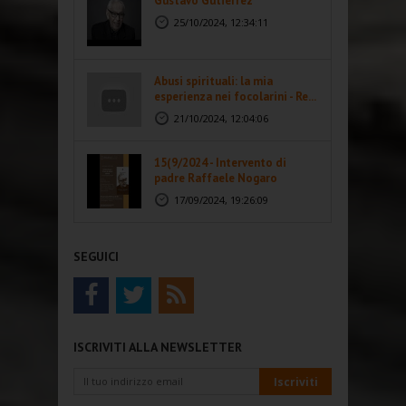
Gustavo Gutiérrez
25/10/2024, 12:34:11
Abusi spirituali: la mia
esperienza nei focolarini - Re...
21/10/2024, 12:04:06
15(9/2024 - Intervento di
padre Raffaele Nogaro
17/09/2024, 19:26:09
SEGUICI
ISCRIVITI ALLA NEWSLETTER