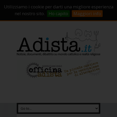
Sostienici!
Carrello
Login
Utilizziamo i cookie per darti una migliore esperienza
Abbonamenti
Contatti
Campagne di crowdfunding
nel nostro sito.
Ho capito
Maggiori info
Chi Siamo