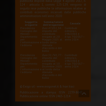
pubblicità disposti dalla Legge 4 agosto 2017, n.
124 - articolo 1, commi 125-129, vengono di
seguito rese pubbliche le informazioni relative ai
contributi economici incassati dalle pubbliche
amministrazioni nell'anno 2020:
Soggetto
Somma/valore
Causale
erogante
dell'erogazione
Presidenza
Euro 47.051,34
-
Contributi
Consiglio dei
importo del
editoria L.
Ministri
contributo
198/2016 e
Dipartimento
erogato al 20
d.lgs 70/2017 –
per
Maggio 2025 al
anno 2024
l'informazione e
lordo della
l'editoria
ritenuta
d'acconto e del
bollo
Presidenza
Euro 51.741,77
-
Contributi
Consiglio dei
importo del
editoria L.
Ministri
contributo
198/2016 e
Dipartimento
erogato al 10
d.lgs 70/2017 –
per
Dicembre 2025
anno 2024
l'informazione e
al lordo della
l'editoria
ritenuta
d'acconto e del
bollo
© Exigo srl -
www.exigonet.it
&
Ivan Iraci
Pubblicazione a stampa: ISSN 2239-8643 -
Pubblicazione online: ISSN 2465-1214