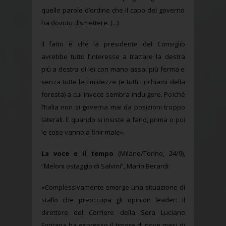
quelle parole d’ordine che il capo del governo
ha dovuto dismettere. (...)
Il fatto è che la presidente del Consiglio
avrebbe tutto l’interesse a trattare la destra
più a destra di lei con mano assai più ferma e
senza tutte le timidezze (e tutti i richiami della
foresta) a cui invece sembra indulgere. Poiché
l’Italia non si governa mai da posizioni troppo
laterali. E quando si insiste a farlo, prima o poi
le cose vanno a finir male».
La voce e il tempo
(Milano/Torino, 24/9),
“Meloni ostaggio di Salvini”, Mario Berardi:
«Complessivamente emerge una situazione di
stallo che preoccupa gli opinion leader: il
direttore del Corriere della Sera Luciano
Fontana ha espresso il timore di nove mesi di