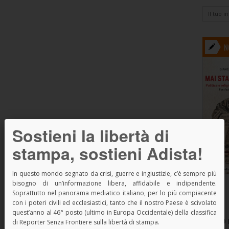
N
Sostieni la libertà di
stampa, sostieni Adista!
In questo mondo segnato da crisi, guerre e ingiustizie, c’è sempre più
bisogno di un’informazione libera, affidabile e indipendente.
Soprattutto nel panorama mediatico italiano, per lo più compiacente
con i poteri civili ed ecclesiastici, tanto che il nostro Paese è scivolato
quest’anno al 46° posto (ultimo in Europa Occidentale) della classifica
SPAZIO 
di Reporter Senza Frontiere sulla libertà di stampa.