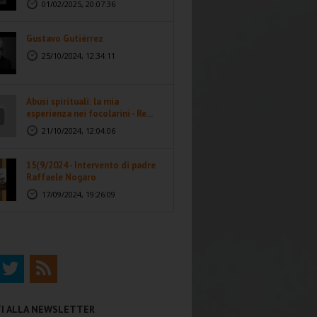
01/02/2025, 20:07:36
Gustavo Gutiérrez
25/10/2024, 12:34:11
Abusi spirituali: la mia
esperienza nei focolarini - Re...
21/10/2024, 12:04:06
15(9/2024 - Intervento di padre
Raffaele Nogaro
17/09/2024, 19:26:09
ITI ALLA NEWSLETTER