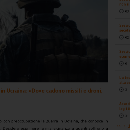
non s
03 
Sessio
secol
02 
Sessio
ecume
01 
La teo
alla se
in Ucraina: «Dove cadono missili e droni,
31 
Associ
legitt
31 
o con preoccupazione la guerra in Ucraina, che conosce in
<<
<
ne. Desidero esprimere la mia vicinanza a quanti soffrono a