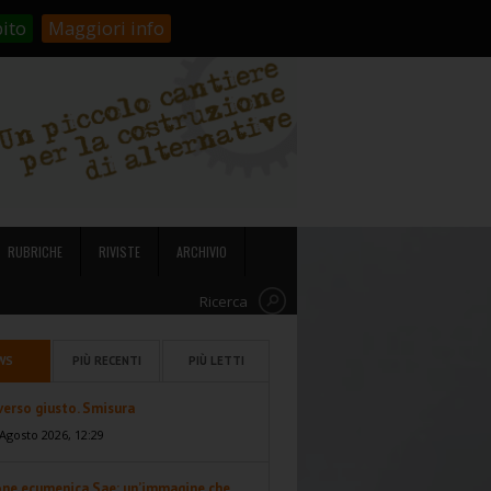
stienici!
Carrello
Login
ito
Maggiori info
RUBRICHE
RIVISTE
ARCHIVIO
Ricerca
WS
PIÙ RECENTI
PIÙ LETTI
 verso giusto. Smisura
Agosto 2026, 12:29
one ecumenica Sae: un’immagine che