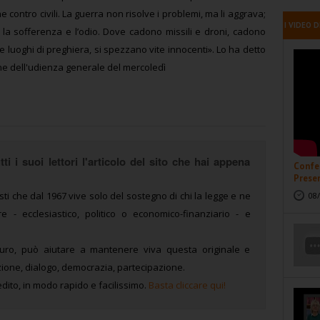
e contro civili. La guerra non risolve i problemi, ma li aggrava;
I VIDEO D
 la sofferenza e l’odio. Dove cadono missili e droni, cadono
 luoghi di preghiera, si spezzano vite innocenti». Lo ha detto
ne dell'udienza generale del mercoledì
ti i suoi lettori l'articolo del sito che hai appena
Confer
Presen
sti che dal 1967 vive solo del sostegno di chi la legge e ne
08/
 - ecclesiastico, politico o economico-finanziario - e
uro, può aiutare a mantenere viva questa originale e
ione, dialogo, democrazia, partecipazione.
dito, in modo rapido e facilissimo.
Basta cliccare qui!