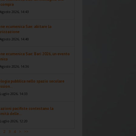
i compra
Agosto 2026, 14:43
ne ecumenica Sae: abitare la
arizzazione
Agosto 2026, 14:40
ne ecumenica Sae: Bari 2026, un evento
nico
Agosto 2026, 14:36
logia pubblica nello spazio secolare
ssion...
Luglio 2026, 14:33
azioni pacifiste contestano la
imità delle...
Luglio 2026, 12:20
1
2
3
4
>
>>