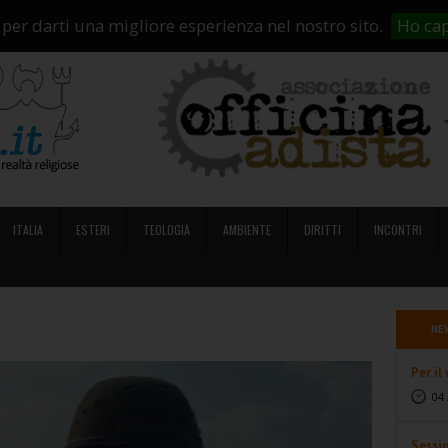
i Siamo
Abbonamenti
Contatti
Campagne di crowdfunding
So
 per darti una migliore esperienza nel nostro sito.
Ho cap
ITALIA
ESTERI
TEOLOGIA
AMBIENTE
DIRITTI
INCONTRI
NE
Per il
04 
Sessi