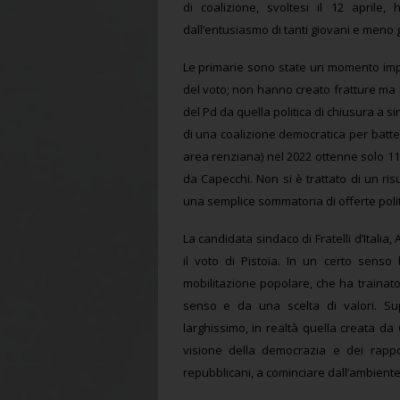
di coalizione, svoltesi il 12 aprile
dall’entusiasmo di tanti giovani e meno 
Le primarie sono state un momento impor
del voto; non hanno creato fratture ma 
del Pd da quella politica di chiusura a s
di una coalizione democratica per battere
area renziana) nel 2022 ottenne solo 11.1
da Capecchi. Non si è trattato di un ri
una semplice sommatoria di offerte poli
La candidata sindaco di Fratelli d’Italia
il voto di Pistoia. In un certo senso
mobilitazione popolare, che ha trainat
senso e da una scelta di valori. Sup
larghissimo, in realtà quella creata da
visione della democrazia e dei rappor
repubblicani, a cominciare dall’ambiente