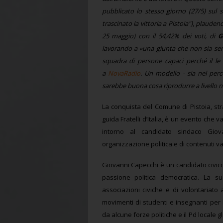
pubblicato
lo stesso giorno (27/5)
sul 
trascinato la vittoria a Pistoia")
,
plaudendo 
25 maggio) con il 54,42% dei voti, di
G
lavorando a «una giunta che non sia se
squadra di persone capaci perché il le
a
NovaRadio
. Un modello - sia nel perc
sarebbe buona cosa riprodurre a livello naz
La conquista del Comune di Pistoia, st
guida Fratelli d’Italia, è un evento che 
intorno al candidato sindaco Gio
organizzazione politica e di contenuti vali
Giovanni Capecchi è un candidato civi
passione politica democratica. La 
associazioni civiche e di volontariato at
movimenti di studenti e insegnanti per
da alcune forze politiche e il Pd locale