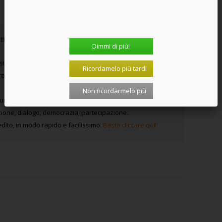
ti i suoi lettori l'articolo del sito che hai appena
Dimmi di più!
sti che dal 1967 vive solo del sostegno di chi la legge e ne
Ricordamelo più tardi
 - ecclesiastico, politico o economico-finanziario - e
Non ricordarmelo più
uro, può aiutare a mantenere viva questa originale e
ione, dialogo, democrazia, partecipazione.
dito, in modo rapido e facilissimo.
Basta cliccare qui!