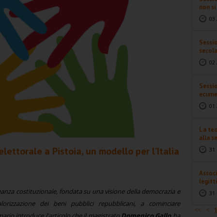
non s
03 
Sessio
secol
02 
Sessio
ecume
01 
La teo
alla se
elettorale a Pistoia, un modello per l’Italia
31 
Associ
legitt
eanza costituzionale, fondata su una visione della democrazia e
31 
alorizzazione dei beni pubblici repubblicani, a cominciare
<<
<
ario introduce l'articolo che il magistrato
Domenico Gallo
ha