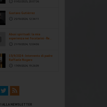
01/02/2025, 20:07:36
Gustavo Gutiérrez
25/10/2024, 12:34:11
Abusi spirituali: la mia
esperienza nei focolarini - Re...
21/10/2024, 12:04:06
15(9/2024 - Intervento di padre
Raffaele Nogaro
17/09/2024, 19:26:09
ITI ALLA NEWSLETTER