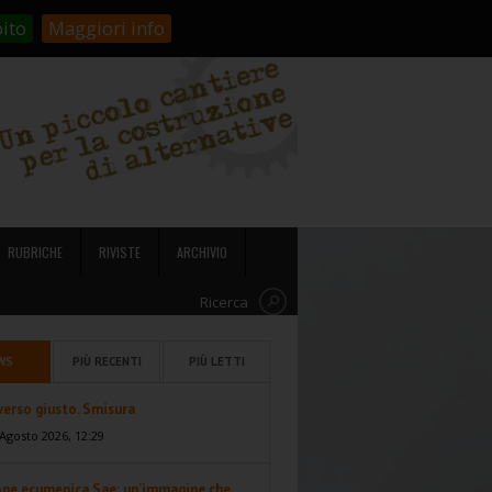
stienici!
Carrello
Login
ito
Maggiori info
RUBRICHE
RIVISTE
ARCHIVIO
Ricerca
WS
PIÙ RECENTI
PIÙ LETTI
 verso giusto. Smisura
Agosto 2026, 12:29
one ecumenica Sae: un’immagine che