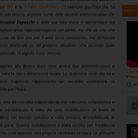
suo
sito
e su
Il Fatto Quotidiano
("L’esempio pacifista che ha
I VIDEO D
alla vittoria, al primo turno delle elezioni amministrative (24-
iovanni Capecchi
e della sua lista civica. Il neo-sindaco sta
mplicemente rappresentazione dei partiti, ma che sia una una
 cose da fare ora per 5 anni sono tantissime», ha dichiarato
orso elettorale sia nel governo cittadino - che secondo Gallo
ionale. Di seguito il suo articolo.
rappato alla destra dopo nove anni e due amministrazioni a
Confer
va oltre la mera dimensione locale. La coalizione costruita da e
Presen
vanni Capecchi rappresenta un modello esemplare di
08/
do per l’Italia.
co, una personalità indipendente che riassume competenza e
sua candidatura è nata da una mobilitazione di base di
tive nel mondo cattolico e nella sinistra, di intellettuali, di
 la pace. Questa mobilitazione è stata accolta con freddezza
 gli ha contrapposto una propria candidata sindaca. Le primarie