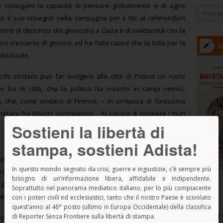
o coniugare la capacità di pensare globalmente e di agire
to il suo impegno nella campagna per il No al referendum
menti di denuncia del genocidio a Gaza e di solidarietà con la
o crescente di giovani, ed ha fatto capire che la lotta per la
N
ità locale.
hi sindaco può far svolgere alla città di Pistoia un ruolo
o fra le città, che la politica ha inserito in campi nemici,
a, che, come sindaco di Firenze, – in un’epoca di fortissima
militare fra blocchi contrapposti – fu capace di rompere i muri
Sostieni la libertà di
ar dialogare le città nemiche nella prospettiva dell’interesse
stampa, sostieni Adista!
ano esempio dall’esperienza di Pistoia. Le elezioni non si
In questo mondo segnato da crisi, guerre e ingiustizie, c’è sempre più
ano i cittadini al voto, se si offre una visione del futuro che
bisogno di un’informazione libera, affidabile e indipendente.
pace, di giustizia sociale, di democrazia e di libertà che la
Soprattutto nel panorama mediatico italiano, per lo più compiacente
aliano.
con i poteri civili ed ecclesiastici, tanto che il nostro Paese è scivolato
quest’anno al 46° posto (ultimo in Europa Occidentale) della classifica
SPAZIO 
di Reporter Senza Frontiere sulla libertà di stampa.
ittoria a Pistoia)