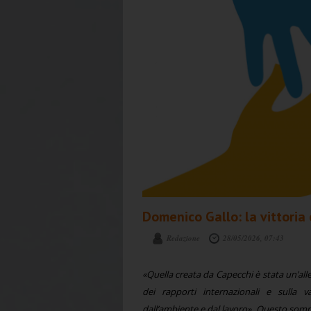
Domenico Gallo: la vittoria 
Redazione
28/05/2026, 07:43
«Quella creata da Capecchi è stata un’all
dei rapporti internazionali e sulla v
dall’ambiente e dal lavoro». Questo somm