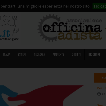
i Siamo
Abbonamenti
Contatti
Campagne di crowdfunding
So
 per darti una migliore esperienza nel nostro sito.
Ho cap
ITALIA
ESTERI
TEOLOGIA
AMBIENTE
DIRITTI
INCONTRI
NE
Per il
04 
Sessi