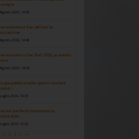
i compra
Agosto 2026, 14:43
ne ecumenica Sae: abitare la
arizzazione
Agosto 2026, 14:40
ne ecumenica Sae: Bari 2026, un evento
nico
Agosto 2026, 14:36
logia pubblica nello spazio secolare
ssion...
Luglio 2026, 14:33
azioni pacifiste contestano la
imità delle...
Luglio 2026, 12:20
1
2
3
4
>
>>