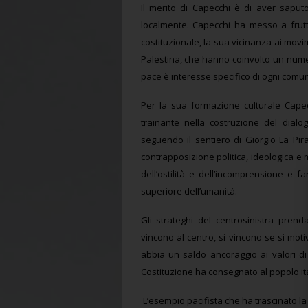
Il merito di Capecchi è di aver saput
localmente. Capecchi ha messo a frut
costituzionale, la sua vicinanza ai movi
Palestina, che hanno coinvolto un numer
pace è interesse specifico di ogni comun
Per la sua formazione culturale Capecc
trainante nella costruzione del dialog
seguendo il sentiero di Giorgio La Pir
contrapposizione politica, ideologica e 
dell’ostilità e dell’incomprensione e f
superiore dell’umanità.
Gli strateghi del centrosinistra prend
vincono al centro, si vincono se si motiv
abbia un saldo ancoraggio ai valori di 
Costituzione ha consegnato al popolo it
L’esempio pacifista che ha trascinato la v