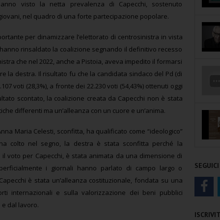
, hanno visto la netta prevalenza di Capecchi, sostenuto
giovani, nel quadro di una forte partecipazione popolare.
tante per dinamizzare l’elettorato di centrosinistra in vista
hanno rinsaldato la coalizione segnando il definitivo recesso
inistra che nel 2022, anche a Pistoia, aveva impedito il formarsi
 la destra. Il risultato fu che la candidata sindaco del Pd (di
07 voti (28,3%), a fronte dei 22.230 voti (54,43%) ottenuti oggi
sultato scontato, la coalizione creata da Capecchi non è stata
tiche differenti ma un’alleanza con un cuore e un’anima.
, Anna Maria Celesti, sconfitta, ha qualificato come “ideologico”
 ha colto nel segno, la destra è stata sconfitta perché la
o il voto per Capecchi, è stata animata da una dimensione di
SEGUICI
erficialmente i giornali hanno parlato di campo largo o
 Capecchi è stata un’alleanza costituzionale, fondata su una
ti internazionali e sulla valorizzazione dei beni pubblici
 e dal lavoro.
ISCRIV